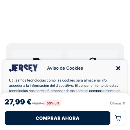
Aviso de Cookies
Envíos a Domicilio
Devolución 7 Días
Utilizamos tecnologías como las cookies para almacenar y/o
acceder a la información del dispositivo. El consentimiento de estas
tecnologías nos permitirá procesar datos como el comportamiento de
navegación o las identificaciones únicas en este sitio. No consentir o
27,99 €
retirar el consentimiento, puede afectar negativamente a ciertas
49,50 €
50% off
Últimas
11
Pagos 100% Seguros
Ofertas Sin Límites
Rechazar
Aceptar
características y funciones.
COMPRAR AHORA
Política de Cookies
Política de Privacidad
Términos Legales
4,7
basado en 78+ reseñas
★★★★★