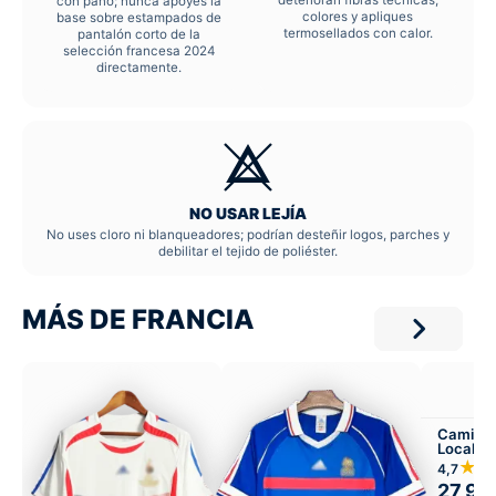
con paño; nunca apoyes la
colores y apliques
base sobre estampados de
termosellados con calor.
pantalón corto de la
selección francesa 2024
directamente.
NO USAR LEJÍA
No uses cloro ni blanqueadores; podrían desteñir logos, parches y
debilitar el tejido de poliéster.
MÁS DE FRANCIA
Camiset
Local
★★
4,7
27,99