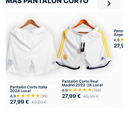
MÁS PANTALON CORTO
Pantaló
Argenti
Visitant
★
4,9
27,99
Pantalón Corto Real
Madrid 2023-24 Local
Pantalón Corto Italia
★★★★★
(198)
4,9
2024 Local
★★★★★
27,99
€
49,50
€
(99)
4,9
27,99
€
49,50
€