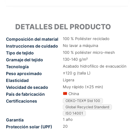
DETALLES DEL PRODUCTO
100 % Poliéster reciclado
Composición del material
No lavar a máquina
Instrucciones de cuidado
100 % poliéster micro-mesh
Tipo de tejido
130-140 g/m²
Gramaje del tejido
Acabado hidrofílico de evacuación
Tecnología
±120 g (talla L)
Peso aproximado
Ligera
Elasticidad
Muy rápido (≤25 min)
Velocidad de secado
China
País de fabricación
Certificaciones
OEKO-TEX® Std 100
Global Recycled Standard
ISO 14001
1 año
Garantía
20
Protección solar (UPF)