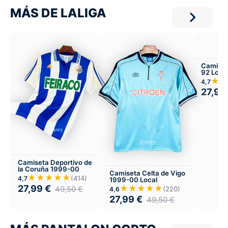
MÁS DE LALIGA
Camiseta
92 Loca
★★
4,7
27,99
Camiseta Deportivo de
la Coruña 1999-00
Camiseta Celta de Vigo
★★★★★
(414)
4,7
1999-00 Local
27,99
€
★★★★★
49,50
€
(220)
4,6
27,99
€
49,50
€