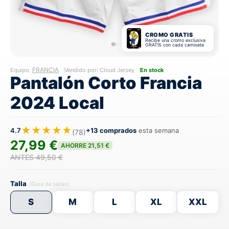
CROMO GRATIS
Recibe una cromo exclusiva
GRATIS con cada camiseta
FRANCIA
Equipo:
Vendido por: Cloud Jersey
En stock
Pantalón Corto Francia
2024 Local
★★★★★
4.7
+13 comprados
esta semana
(78)
27,99 €
AHORRE 21,51 €
ANTES 49,50 €
Talla
(Guía de tallas)
S
M
L
XL
XXL