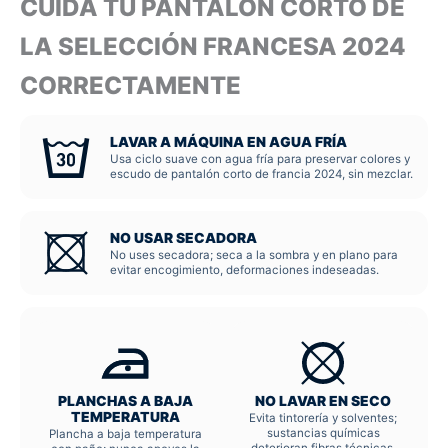
CUIDA TU PANTALÓN CORTO DE
LA SELECCIÓN FRANCESA 2024
CORRECTAMENTE
LAVAR A MÁQUINA EN AGUA FRÍA
Usa ciclo suave con agua fría para preservar colores y
escudo de pantalón corto de francia 2024, sin mezclar.
NO USAR SECADORA
No uses secadora; seca a la sombra y en plano para
evitar encogimiento, deformaciones indeseadas.
PLANCHAS A BAJA
NO LAVAR EN SECO
TEMPERATURA
Evita tintorería y solventes;
sustancias químicas
Plancha a baja temperatura
deterioran fibras técnicas,