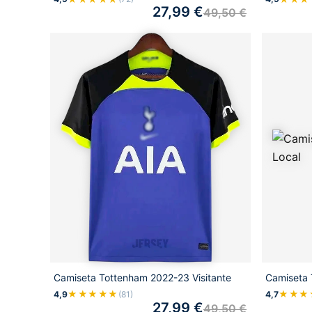
27,99
€
49,50
€
Camiseta Tottenham 2022-23 Visitante
Camiseta 
★★★★★
★★★
4,9
(81)
4,7
27,99
€
49,50
€