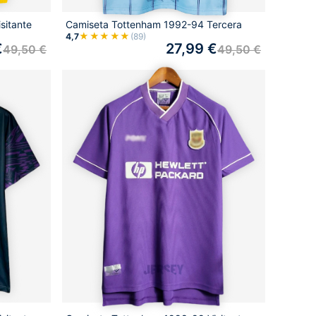
sitante
Camiseta Tottenham 1992-94 Tercera
★★★★★
4,7
(89)
€
27,99
€
49,50
€
49,50
€