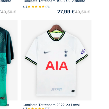
sitante
Camiseta Tottenham 1998-99 Visitante
★★★★★
4,8
(76)
€
27,99
€
49,50
€
49,50
€
ercera
Camiseta Tottenham 2022-23 Local
★★★★★
4,7
(75)