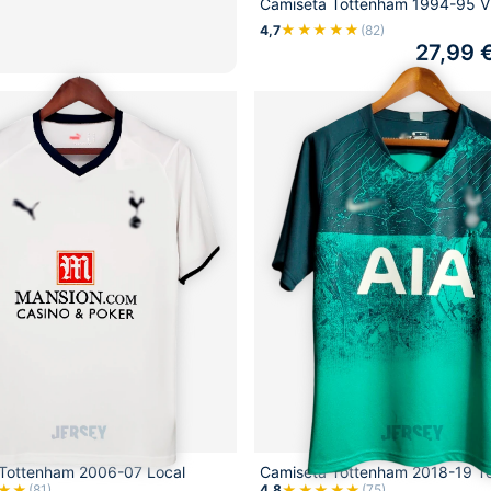
Camiseta Tottenham 1994-95 Vi
★★★★★
4,7
(82)
27,99
Tottenham 2006-07 Local
Camiseta Tottenham 2018-19 T
★★
★★★★★
(81)
4,8
(75)