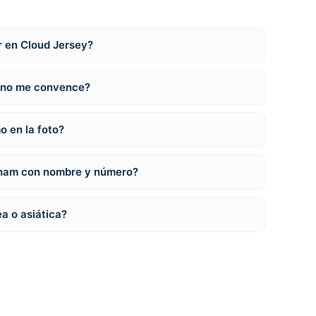
r en Cloud Jersey?
i no me convence?
o en la foto?
nham con nombre y número?
a o asiática?