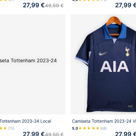
27,99
€
27,99
49,50
€
Tottenham 2023-24 Local
Camiseta Tottenham 2023-24 Vi
★★
★★★★★
(75)
5,0
(68)
27,99
€
27,99
49,50
€