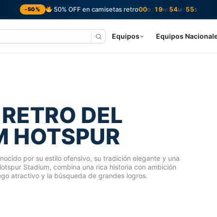
50% OFF en camisetas retro
00
19
54
54
:
:
:
-50%
D
H
M
S
Equipos
Equipos Nacional
 RETRO DEL
M HOTSPUR
nocido por su estilo ofensivo, su tradición elegante y una
otspur Stadium, combina una rica historia con ambición
go atractivo y la búsqueda de grandes logros.