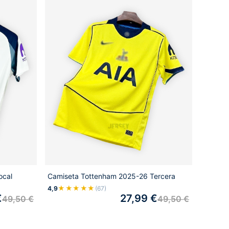
ocal
Camiseta Tottenham 2025-26 Tercera
★★★★★
4,9
(67)
€
27,99
€
49,50
€
49,50
€