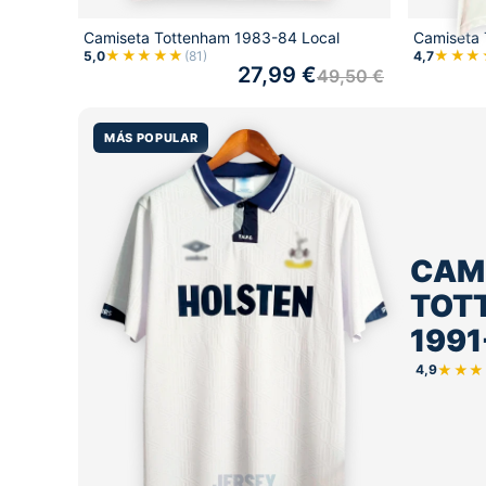
Camiseta Tottenham 1983-84 Local
Camiseta 
★★★★★
★★★
5,0
(81)
4,7
27,99
€
49,50
€
MÁS POPULAR
CAM
TOT
1991
★★★
4,9