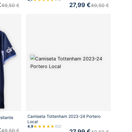
€
27,99
€
49,50
€
49,50
€
Camiseta Tottenham 2023-24 Portero
sitante
Local
★★★★★
4,9
(52)
€
49,50
€
27,99
€
49,50
€