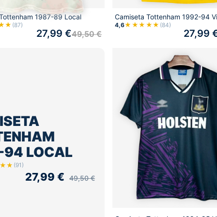
Tottenham 1987-89 Local
Camiseta Tottenham 1992-94 Vi
★★
★★★★★
(87)
4,6
(84)
27,99
€
27,99
49,50
€
ISETA
TENHAM
-94 LOCAL
★★
(91)
27,99
€
49,50
€