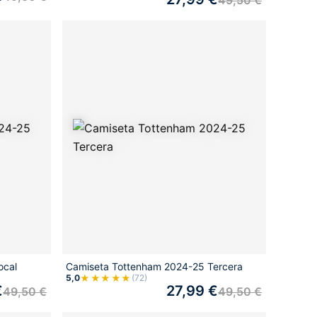
ocal
Camiseta Tottenham 2024-25 Tercera
★★★★★
5,0
(72)
€
27,99
€
49,50
€
49,50
€