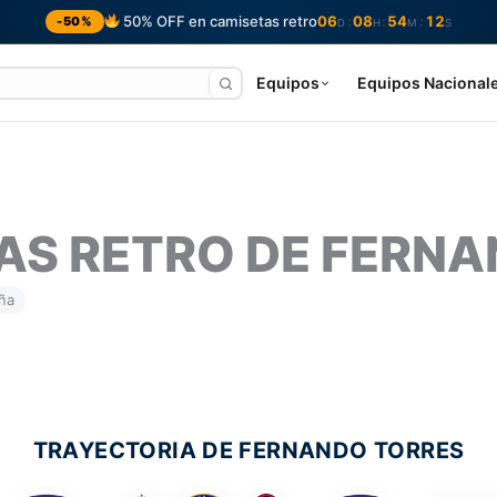
50% OFF en camisetas retro
06
08
54
11
:
:
:
-50%
D
H
M
S
Equipos
Equipos Nacional
AS RETRO DE FERN
ña
TRAYECTORIA DE FERNANDO TORRES