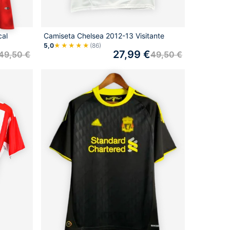
cal
Camiseta Chelsea 2012-13 Visitante
5,0
★★★★★
(86)
27,99
€
49,50
€
49,50
€