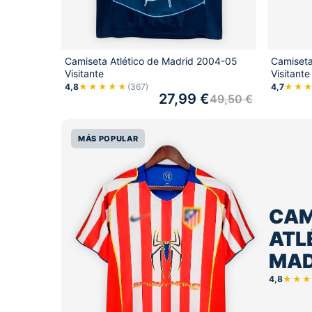
Camiseta Atlético de Madrid 2004-05
Camiseta
Visitante
Visitante
4,8
★★★★★
(367)
4,7
★★
27,99
€
49,50
€
MÁS POPULAR
CAM
ATL
MAD
4,8
★★★