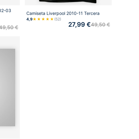
002-03
Camiseta Liverpool 2010-11 Tercera
4,9
★★★★★
(52)
27,99
€
49,50
€
49,50
€