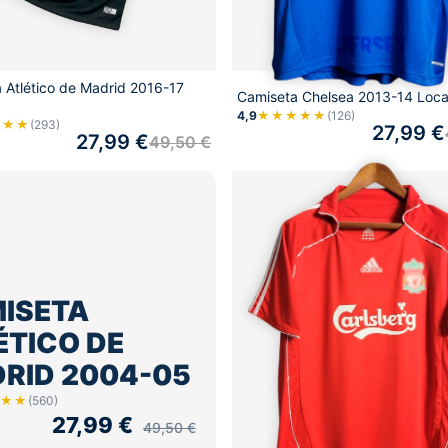
 Atlético de Madrid 2016-17
Camiseta Chelsea 2013-14 Loca
4,9
★★★★★
(126)
★★★
(293)
27,99
€
27,99
€
49,50
€
ISETA
ÉTICO DE
RID 2004-05
★★
(560)
27,99
€
49,50
€