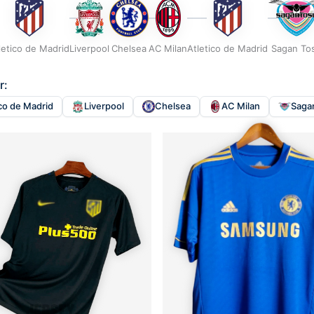
letico de Madrid
Liverpool
Chelsea
AC Milan
Atletico de Madrid
Sagan To
r:
ico de Madrid
Liverpool
Chelsea
AC Milan
Saga