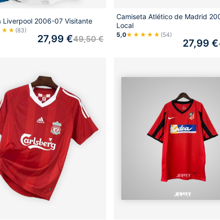
Camiseta Atlético de Madrid 2
 Liverpool 2006-07 Visitante
Local
★★★
(83)
5,0
★★★★★
(54)
27,99
€
49,50
€
27,99
€