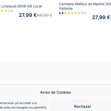
Camiseta Atlético de Madrid 20
 Liverpool 2008-09 Local
Visitante
★★★
(12)
4,6
★★★★★
(12)
27,99
€
49,50
€
27,99
€
Cambios y devoluciones
Fa
Aviso de Cookies
almacenar y/o acceder a la
Contacto
Cam
Rechazar
de estas tecnologías nos permitirá