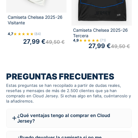
Camiseta Chelsea 2025-26
Visitante
Camiseta Chelsea 2025-26
★★★★★
4,7
(84)
Tercera
27,99
€
★★★★★
4,9
(71)
49,50
€
27,99
€
49,50
€
PREGUNTAS FRECUENTES
Estas preguntas se han recopilado a partir de dudas reales,
reseñas y mensajes de más de 2.500 clientes que ya han
comprado en Cloud Jersey. Si echas algo en falta, cuéntanoslo y
la añadiremos.
¿Qué ventajas tengo al comprar en Cloud
Jersey?
¿Puedo devolver la camiseta si no me