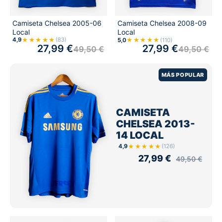
Camiseta Chelsea 2005-06
Camiseta Chelsea 2008-09
Local
Local
★★★★★
★★★★★
4,9
(83)
5,0
(110)
27,99
€
27,99
€
49,50
€
49,50
€
MÁS POPULAR
CAMISETA
CHELSEA 2013-
14 LOCAL
★★★★★
4,9
(126)
27,99
€
49,50
€