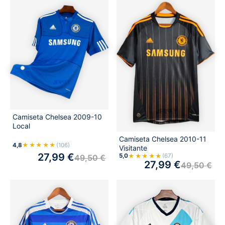
Camiseta Chelsea 2009-10
Local
Camiseta Chelsea 2010-11
★★★★★
4,8
(106)
Visitante
27,99
€
★★★★★
5,0
(67)
49,50
€
27,99
€
49,50
€