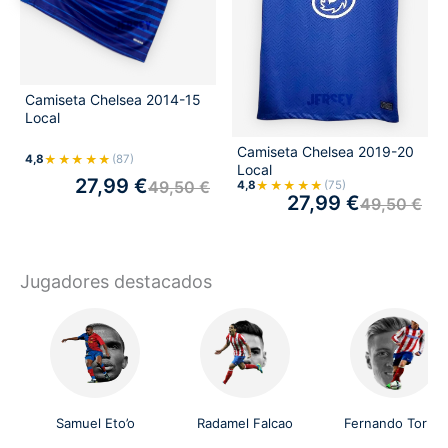
Camiseta Chelsea 2014-15
Local
Camiseta Chelsea 2019-20
★★★★★
4,8
(87)
Local
27,99
€
49,50
€
★★★★★
4,8
(75)
27,99
€
49,50
€
Jugadores destacados
Samuel Eto’o
Radamel Falcao
Fernando Torres