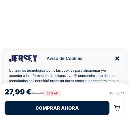
Aviso de Cookies
Utilizamos tecnologías como las cookies para almacenar y/o
acceder a la información del dispositivo. El consentimiento de estas
tecnologías nos permitirá procesar datos como el comportamiento de
navegación o las identificaciones únicas en este sitio. No consentir o
Envíos a Domicilio
Devolución 7 Días
27,99 €
retirar el consentimiento, puede afectar negativamente a ciertas
49,50 €
50% off
Últimas
14
Rechazar
Aceptar
características y funciones.
COMPRAR AHORA
Política de Cookies
Política de Privacidad
Términos Legales
Pagos 100% Seguros
Ofertas Sin Límites