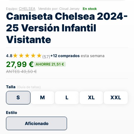
CHELSEA
Equipo:
Vendido por: Cloud Jersey
En stock
Camiseta Chelsea 2024-
25 Versión Infantil
Visitante
★★★★★
4.8
+12 comprados
esta semana
(57)
27,99 €
AHORRE 21,51 €
ANTES 49,50 €
Talla
(Guía de tallas)
S
M
L
XL
XXL
Estilo
Aficionado