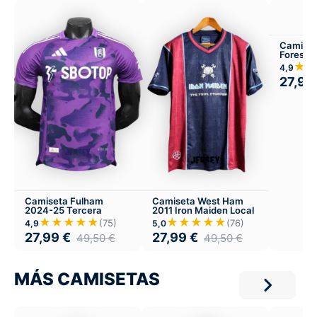
Camiset
Forest 
Visitant
★
4,9
27,99
Camiseta Fulham
Camiseta West Ham
2024-25 Tercera
2011 Iron Maiden Local
★★★★★
★★★★★
(75)
(76)
4,9
5,0
27,99
€
27,99
€
49,50
€
49,50
€
MÁS CAMISETAS