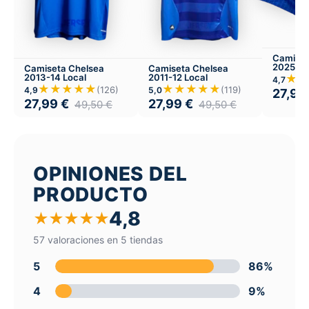
Camiset
2025-26
Camiseta Chelsea
Camiseta Chelsea
★★
2013-14 Local
2011-12 Local
4,7
★★★★★
★★★★★
(126)
(119)
4,9
5,0
27,99
27,99
€
27,99
€
49,50
€
49,50
€
OPINIONES DEL
PRODUCTO
4,8
★
★
★
★
★
57 valoraciones en 5 tiendas
5
86%
4
9%