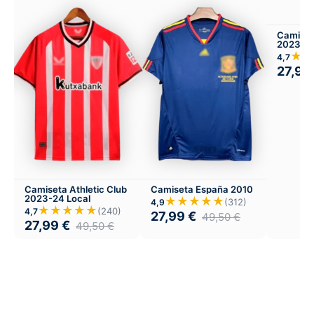
Camiset
2023-24
Infantil 
★★
4,7
27,99
Camiseta Athletic Club
Camiseta España 2010
2023-24 Local
★★★★★
(312)
4,9
★★★★★
(240)
4,7
27,99
€
49,50
€
27,99
€
49,50
€