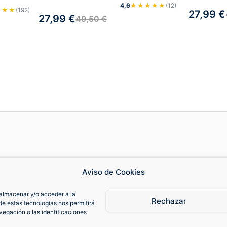
4,6
★★★★★
(12)
★★★
(192)
27,99
€
27,99
€
49,50
€
Cambios y devoluciones
Fa
Aviso de Cookies
almacenar y/o acceder a la
Contacto
Cam
Rechazar
de estas tecnologías nos permitirá
egación o las identificaciones
consentimiento, puede afectar
Política de Cookies