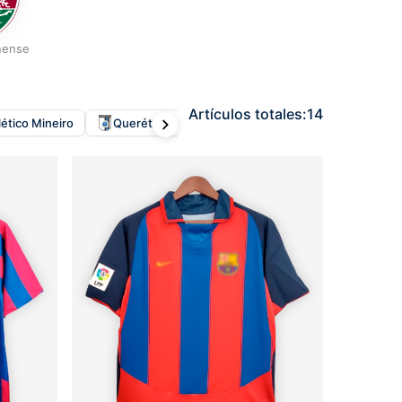
nense
Artículos totales:
14
lético Mineiro
Querétaro
Fluminense