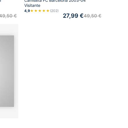
6
Camiseta FC Barcelona 2003-04
Visitante
4,9
★★★★★
(202)
27,99
€
49,50
€
49,50
€