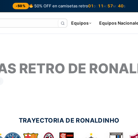
50% OFF en camisetas retro
01
11
57
39
:
:
:
-50%
D
H
M
S
Equipos
Equipos Nacional
AS RETRO DE RONA
l
TRAYECTORIA DE RONALDINHO