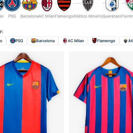
io
PSG
Barcelona
AC Milan
Flamengo
Atlético Mineiro
Querétaro
Flumi
r:
io
PSG
Barcelona
AC Milan
Flamengo
At