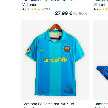
Camiseta FC Barcelona 2008-09
Camiset
Visitante
Visitante
4,8
★★★★★
(244)
4,7
★★
27,99
€
45,90
€
Camiseta FC Barcelona 2007-08
Camiset