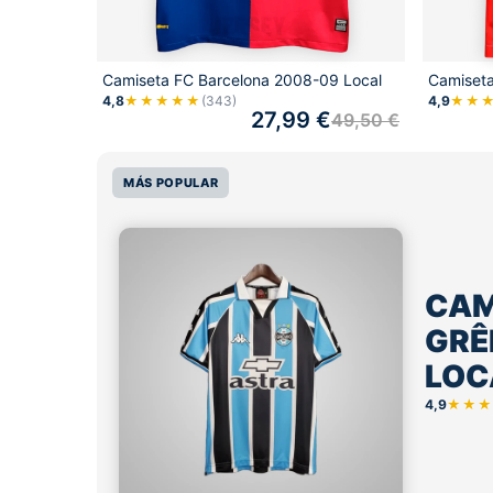
Camiseta FC Barcelona 2008-09 Local
Camiseta
4,8
★★★★★
(343)
4,9
★★
27,99
€
49,50
€
MÁS POPULAR
CAM
GRÊ
LOC
4,9
★★★