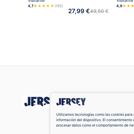
Visitante
Visitante
4,7
★★★★★
(192)
4,9
★★
27,99
€
49,50
€
Utilizamos tecnologías como las cookies para 
información del dispositivo. El consentimiento 
procesar datos como el comportamiento de nav
únicas en este sitio. No consentir o retirar el 