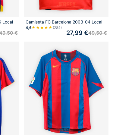
 Local
Camiseta FC Barcelona 2003-04 Local
4,6
★★★★★
(284)
27,99
€
49,50
€
49,50
€