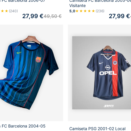
a FC Barcelona 2006-07
Camiseta FC Barcelona 2005-0
Visitante
★★★
(240)
5,0
★★★★★
(236)
27,99
€
27,99
€
49,50
€
a FC Barcelona 2004-05
Camiseta PSG 2001-02 Local