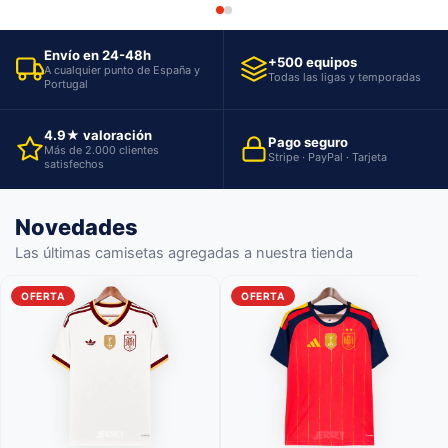
Envío en 24-48h
+500 equipos
A cualquier punto de España y
Todas las ligas y temporadas
Portugal
4.9★ valoración
Pago seguro
Más de 2.000 clientes
Stripe · PayPal · Tarjeta
satisfechos
Novedades
Las últimas camisetas agregadas a nuestra tienda
OFERTA
OFERTA