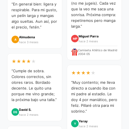
(no me jugeis). Cada vez
“En general bien: ligera y
que la veo me saca una
respirable. Para mi gusto,
sonrisa. Próxima compra:
un pelín larga y mangas
repetiremos pero manga
algo sueltas. Aun así, por
larga.”
el precio, fetén.”
Miguel Parra
Almudena
MP
A
hace 2 meses
hace 3 meses
Camiseta Atlético de Madrid
2004-05
★
★
★
★
★
“Cumple de sobra.
★
★
★
★
★
Colores correctos, sin
olores raros. Bordado
“Muy contento; me lleva
decente. Le quito una
directo a cuando iba con
porque me vino grande;
mi padre al estadio. Le
la próxima bajo una talla.”
doy 4 por maniático, pero
feliz. Pillaré otra para mi
David S.
sobrino.”
DS
hace 2 meses
Yeray
Y
hace 2 meses