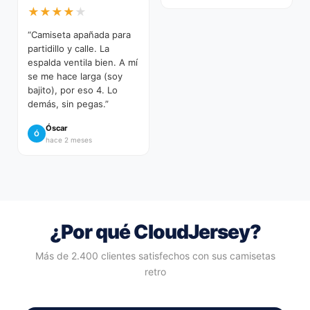
★
★
★
★
★
“Camiseta apañada para
partidillo y calle. La
espalda ventila bien. A mí
se me hace larga (soy
bajito), por eso 4. Lo
demás, sin pegas.”
Óscar
Ó
hace 2 meses
¿Por qué CloudJersey?
Más de 2.400 clientes satisfechos con sus camisetas
retro