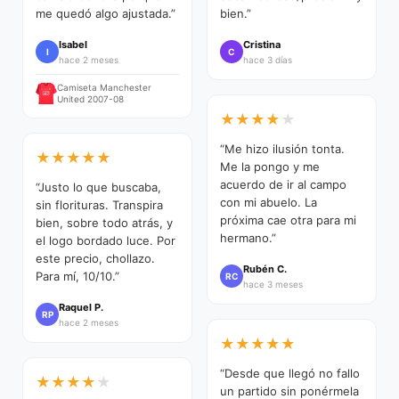
me quedó algo ajustada.”
bien.”
Isabel
Cristina
I
C
hace 2 meses
hace 3 días
Camiseta Manchester
United 2007-08
★
★
★
★
★
“Me hizo ilusión tonta.
★
★
★
★
★
Me la pongo y me
acuerdo de ir al campo
“Justo lo que buscaba,
con mi abuelo. La
sin florituras. Transpira
próxima cae otra para mi
bien, sobre todo atrás, y
hermano.”
el logo bordado luce. Por
este precio, chollazo.
Rubén C.
Para mí, 10/10.”
RC
hace 3 meses
Raquel P.
RP
hace 2 meses
★
★
★
★
★
“Desde que llegó no fallo
★
★
★
★
★
un partido sin ponérmela