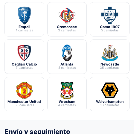
Empoli
Cremonese
Como 1907
1 camisetas
3 camisetas
5 camisetas
Cagliari Calcio
Atlanta
Newcastle
3 camisetas
8 camisetas
35 camisetas
Manchester United
Wrexham
Wolverhampton
50 camisetas
4 camisetas
13 camisetas
Envío y seguimiento