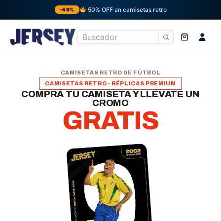
50% OFF en camisetas retro
-50%
Ir
al
CAMISETAS RETRO DE FÚTBOL
contenido
CAMISETAS RETRO · RÉPLICAS PREMIUM
COMPRÁ TU CAMISETA Y LLÉVATE UN
CROMO
GRATIS