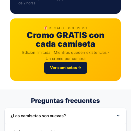
de 2 horas.
REGALO EXCLUSIVO
Cromo GRATIS con
cada camiseta
Edición limitada · Mientras queden existencias ·
Un cromo por compra
Ver camisetas →
Preguntas frecuentes
¿Las camisetas son nuevas?
Sí. Todas son nuevas, con etiquetas, fabricadas bajo