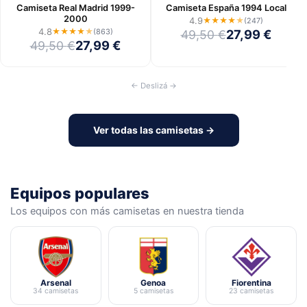
Camiseta Real Madrid 1999-
Camiseta España 1994 Local
2000
4.9
★
★
★
★
★
(247)
4.8
★
★
★
★
★
27,99
€
(863)
49,50
€
27,99
€
49,50
€
← Deslizá →
Ver todas las camisetas →
Equipos populares
Los equipos con más camisetas en nuestra tienda
Arsenal
Genoa
Fiorentina
34 camisetas
5 camisetas
23 camisetas