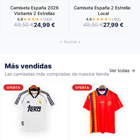
Camiseta España 2026
Camiseta España 2 Estrellas
Visitante 2 Estrellas
Local
4.8
★
★
★
★
★
4.6
★
★
★
★
★
(143)
(162)
24,99
€
27,99
€
49,50
€
49,50
€
← Deslizá →
Más vendidas
Ver todas →
Las camisetas más compradas de nuestra tienda
OFERTA
OFERTA