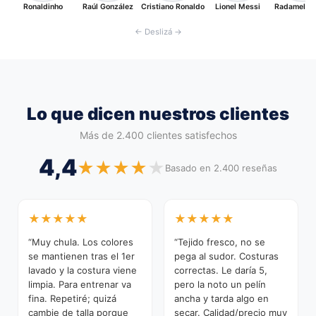
Ronaldinho
Raúl González
Cristiano Ronaldo
Lionel Messi
Radamel Fa
← Deslizá →
Lo que dicen nuestros clientes
Más de 2.400 clientes satisfechos
4,4
★
★
★
★
★
Basado en 2.400 reseñas
★
★
★
★
★
★
★
★
★
★
“Muy chula. Los colores
“Tejido fresco, no se
se mantienen tras el 1er
pega al sudor. Costuras
lavado y la costura viene
correctas. Le daría 5,
limpia. Para entrenar va
pero la noto un pelín
fina. Repetiré; quizá
ancha y tarda algo en
cambie de talla porque
secar. Calidad/precio muy