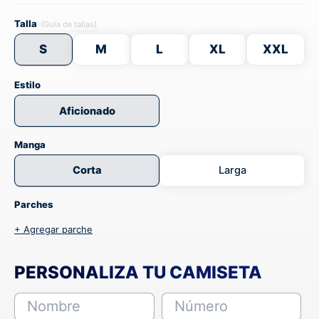
Talla
(Guía de tallas)
S
M
L
XL
XXL
Estilo
Aficionado
Manga
Corta
Larga
Parches
+ Agregar parche
PERSONALIZA TU CAMISETA
Nombre
Número