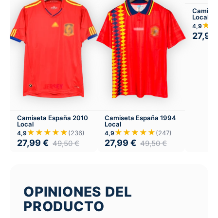
Camiset
Local
★
4,9
27,99
Camiseta España 2010
Camiseta España 1994
Local
Local
★★★★★
★★★★★
(236)
(247)
4,9
4,9
27,99
€
27,99
€
49,50
€
49,50
€
OPINIONES DEL
PRODUCTO