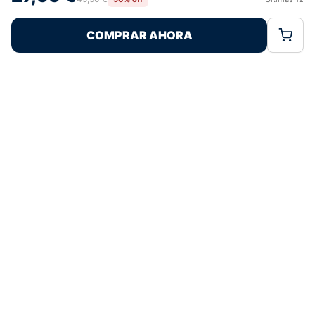
Rechazar
Aceptar
características y funciones.
COMPRAR AHORA
Política de Cookies
Política de Privacidad
Términos Legales
Pagos 100% Seguros
Ofertas Sin Límites
4,9
basado en 312+ reseñas
★★★★★
verificadas
¿Tienes dudas con la talla o el envío?
Escríbenos por WhatsApp