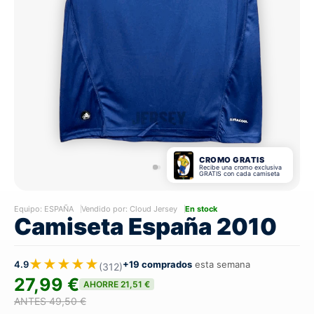
CROMO GRATIS
Recibe una cromo exclusiva
GRATIS con cada camiseta
Equipo:
ESPAÑA
Vendido por: Cloud Jersey
En stock
Camiseta España 2010
★★★★★
4.9
+19 comprados
esta semana
(312)
27,99 €
AHORRE 21,51 €
ANTES 49,50 €