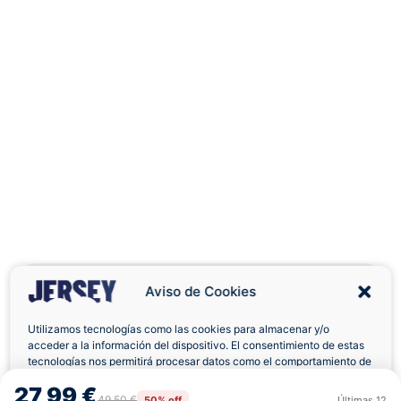
Aviso de Cookies
Utilizamos tecnologías como las cookies para almacenar y/o
acceder a la información del dispositivo. El consentimiento de estas
Envíos a Domicilio
Devolución 7 Días
tecnologías nos permitirá procesar datos como el comportamiento de
navegación o las identificaciones únicas en este sitio. No consentir o
27,99 €
retirar el consentimiento, puede afectar negativamente a ciertas
49,50 €
50% off
Últimas
12