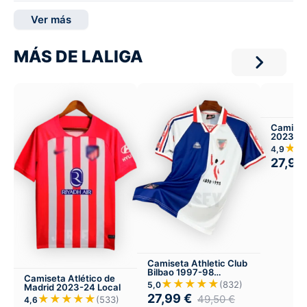
Ver más
MÁS DE LALIGA
Camiset
2023-24
Infantil 
★
4,9
27,99
Camiseta Athletic Club
Bilbao 1997-98
Camiseta Atlético de
Visitante
★★★★★
(832)
5,0
Madrid 2023-24 Local
27,99
€
★★★★★
49,50
€
(533)
4,6