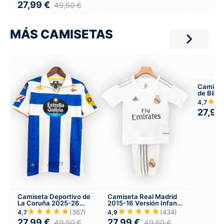
27,99
€
49,50
€
MÁS CAMISETAS
Camiset
de Bilba
★★
4,7
27,99
Camiseta Deportivo de
Camiseta Real Madrid
La Coruña 2025-26
2015-16 Versión Infantil
Local
Local
★★★★★
★★★★★
(367)
(434)
4,7
4,9
27,99
€
27,99
€
49,50
€
49,50
€