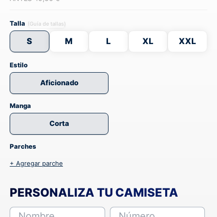
Talla
(Guía de tallas)
S
M
L
XL
XXL
Estilo
Aficionado
Manga
Corta
Parches
+ Agregar parche
PERSONALIZA TU CAMISETA
Nombre
Número