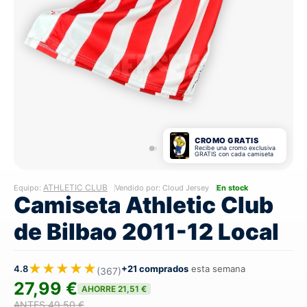
CROMO GRATIS
Recibe una cromo exclusiva
GRATIS con cada camiseta
ATHLETIC CLUB
Equipo:
Vendido por: Cloud Jersey
En stock
Camiseta Athletic Club
de Bilbao 2011-12 Local
★★★★★
4.8
+21 comprados
esta semana
(367)
27,99 €
AHORRE 21,51 €
ANTES 49,50 €