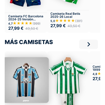
Camiseta Real Betis
Camiseta FC Barcelona
2025-26 Local
2024-25 Versión
★★★★★
(391)
5,0
Infantil Local
★★★★★
(999)
4,7
27,99
€
49,50
€
27,99
€
49,50
€
MÁS CAMISETAS
Camiset
1999-2
★
4,8
27,99