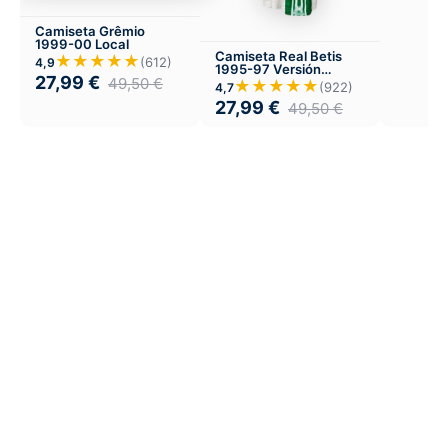
Camiseta Grêmio
1999-00 Local
Camiseta Real Betis
★★★★★
(612)
4,9
1995-97 Versión
27,99
€
49,50
€
Infantil Local
★★★★★
(922)
4,7
27,99
€
49,50
€