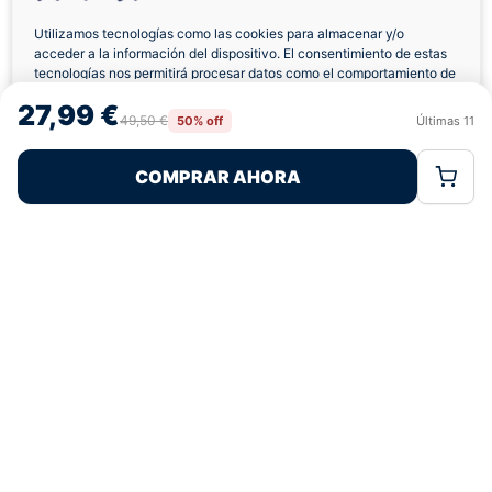
Utilizamos tecnologías como las cookies para almacenar y/o
acceder a la información del dispositivo. El consentimiento de estas
Envíos a Domicilio
Devolución 7 Días
tecnologías nos permitirá procesar datos como el comportamiento de
navegación o las identificaciones únicas en este sitio. No consentir o
27,99 €
retirar el consentimiento, puede afectar negativamente a ciertas
49,50 €
50% off
Últimas
11
Rechazar
Aceptar
características y funciones.
COMPRAR AHORA
Política de Cookies
Política de Privacidad
Términos Legales
Pagos 100% Seguros
Ofertas Sin Límites
4,8
basado en 367+ reseñas
★★★★★
verificadas
¿Tienes dudas con la talla o el envío?
Escríbenos por WhatsApp