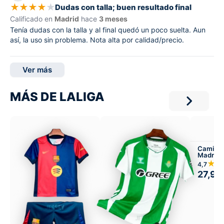
★
★
★
★
★
Dudas con talla; buen resultado final
Calificado en
Madrid
hace
3 meses
Tenía dudas con la talla y al final quedó un poco suelta. Aun
así, la uso sin problema. Nota alta por calidad/precio.
Ver más
MÁS DE LALIGA
Camiset
Madrid 
★★
4,7
27,99