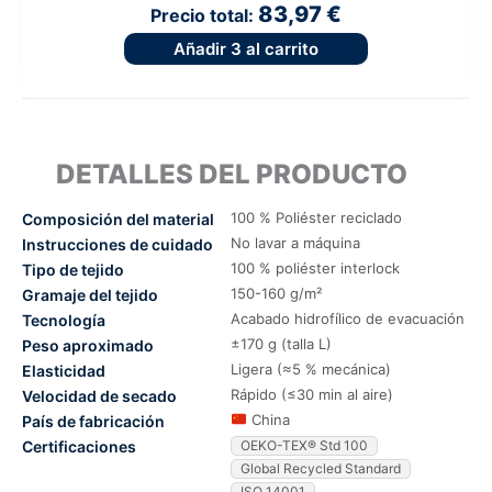
83,97 €
Precio total:
Añadir
3
al carrito
DETALLES DEL PRODUCTO
100 % Poliéster reciclado
Composición del material
No lavar a máquina
Instrucciones de cuidado
100 % poliéster interlock
Tipo de tejido
150-160 g/m²
Gramaje del tejido
Acabado hidrofílico de evacuación
Tecnología
±170 g (talla L)
Peso aproximado
Ligera (≈5 % mecánica)
Elasticidad
Rápido (≤30 min al aire)
Velocidad de secado
China
País de fabricación
Certificaciones
OEKO-TEX® Std 100
Global Recycled Standard
ISO 14001