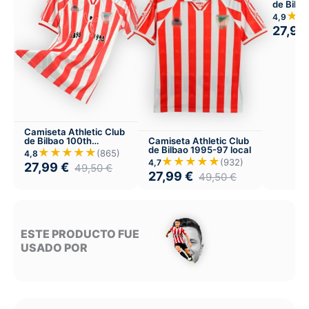
de Bilb
Versión 
★
4,9
27,99
Camiseta Athletic Club
Camiseta Athletic Club
de Bilbao 100th
de Bilbao 1995-97 local
aniversario 1998
★★★★★
(865)
4,8
★★★★★
(932)
4,7
27,99
€
49,50
€
27,99
€
49,50
€
ESTE PRODUCTO FUE
USADO POR