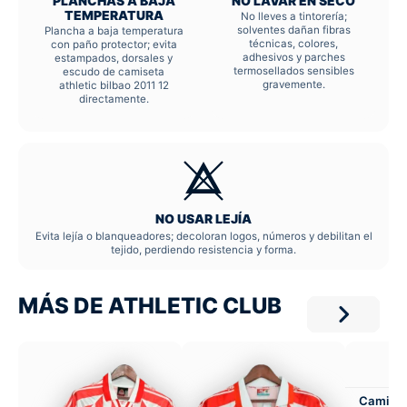
PLANCHAS A BAJA
NO LAVAR EN SECO
TEMPERATURA
No lleves a tintorería;
solventes dañan fibras
Plancha a baja temperatura
técnicas, colores,
con paño protector; evita
adhesivos y parches
estampados, dorsales y
termosellados sensibles
escudo de camiseta
gravemente.
athletic bilbao 2011 12
directamente.
NO USAR LEJÍA
Evita lejía o blanqueadores; decoloran logos, números y debilitan el
tejido, perdiendo resistencia y forma.
MÁS DE ATHLETIC CLUB
Camiset