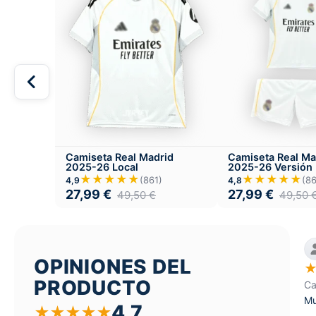
Camiseta Real Madrid
Camiseta Real Ma
2025-26 Local
2025-26 Versión I
Local
★★★★★
★★★★★
(861)
(86
4,9
4,8
27,99
€
27,99
€
49,50
€
49,50
OPINIONES DEL
PRODUCTO
Ca
Mu
4,7
★
★
★
★
★