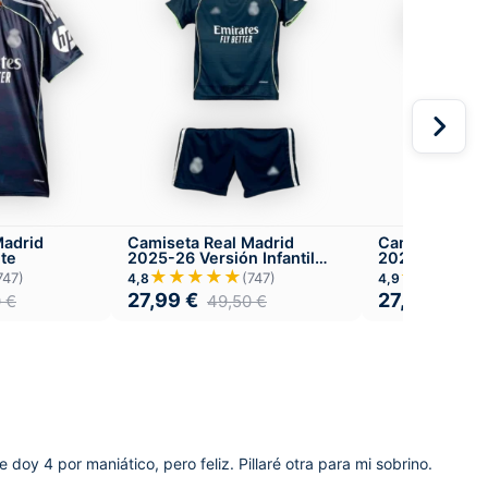
Madrid
Camiseta Real Madrid
Camiseta Real
te
2025-26 Versión Infantil
2024-25 Versió
Visitante
Local
★★★★★
★★★★
747)
(747)
4,8
4,9
27,99
€
27,99
€
0
€
49,50
€
49,
doy 4 por maniático, pero feliz. Pillaré otra para mi sobrino.