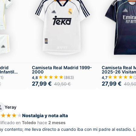
drid
Camiseta Real Madrid 1999-
Camiseta Real 
nfantil
2000
2025-26 Visitan
★★★★★
★★★★★
1)
(863)
(
4,8
4,7
27,99
€
27,99
€
€
49,50
€
49,5
Yeray
★
★
★
★
★
Nostalgia y nota alta
lificado en
Toledo
hace
2 meses
y contento; me lleva directo a cuando iba con mi padre al estadio. Le 