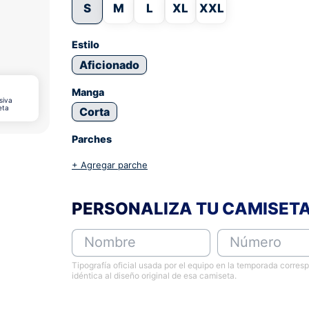
S
M
L
XL
XXL
Estilo
Aficionado
Manga
siva
eta
Corta
Parches
+ Agregar parche
PERSONALIZA TU CAMISET
Nombre
Número
Tipografía oficial usada por el equipo en la temporada corres
idéntica al diseño original de esa camiseta.