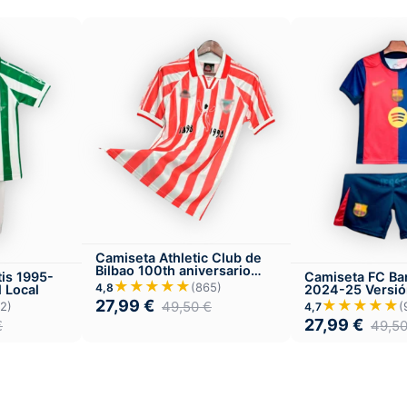
Camiseta Athletic Club de
Bilbao 100th aniversario
tis 1995-
Camiseta FC Ba
1998
★★★★★
(865)
4,8
l Local
2024-25 Versión
Local
27,99
€
★★★★★
49,50
€
2)
(
4,7
27,99
€
€
49,5