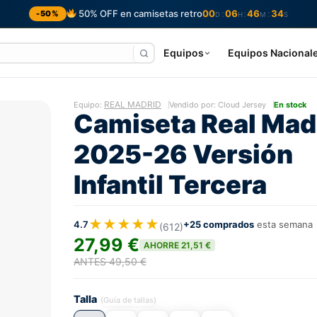
50% OFF en camisetas retro
00
06
46
33
:
:
:
-50%
D
H
M
S
Equipos
Equipos Nacional
REAL MADRID
Equipo:
Vendido por: Cloud Jersey
En stock
Camiseta Real Mad
2025-26 Versión
Infantil Tercera
★★★★★
4.7
+25 comprados
esta semana
(612)
27,99 €
AHORRE 21,51 €
ANTES 49,50 €
Talla
(Guía de tallas)