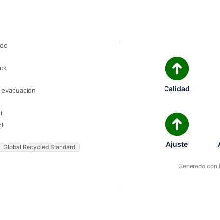
ado
ock
Calidad
e evacuación
)
e)
Ajuste
Global Recycled Standard
Generado con IA