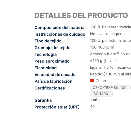
DETALLES DEL PRODUCTO
100 % Poliéster recicl
Composición del material
No lavar a máquina
Instrucciones de cuidado
100 % poliéster interl
Tipo de tejido
150-160 g/m²
Gramaje del tejido
Acabado hidrofílico d
Tecnología
±170 g (talla L)
Peso aproximado
Ligera (≈5 % mecánica
Elasticidad
Rápido (≤30 min al air
Velocidad de secado
China
País de fabricación
Certificaciones
OEKO-TEX® Std 100
ISO 14001
1 año
Garantía
40
Protección solar (UPF)