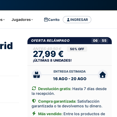
es
Jugadores
Carrito
INGRESAR
OFERTA RELÁMPAGO
06
:
53
rid
49,50 €
50% OFF
27,99 €
¡ÚLTIMAS
8
UNIDADES!
ENTREGA ESTIMADA
16 AGO - 20 AGO
Devolución gratis:
Hasta 7 días desde
la recepción.
Compra garantizada:
Satisfacción
garantizada o te devolvemos tu dinero.
Más vendido:
Entre los productos de