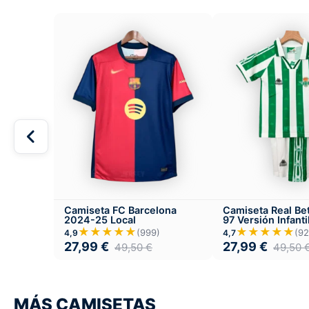
Camiseta FC Barcelona
Camiseta Real Be
2024-25 Local
97 Versión Infanti
★★★★★
★★★★★
(999)
(92
4,9
4,7
27,99
€
27,99
€
49,50
€
49,50
MÁS CAMISETAS