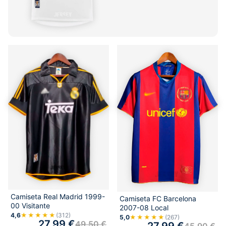
Camiseta Real Madrid 1999-
Camiseta FC Barcelona
00 Visitante
2007-08 Local
4,6
★★★★★
(312)
5,0
★★★★★
(267)
27,99
€
49,50
€
27,99
€
45,90
€