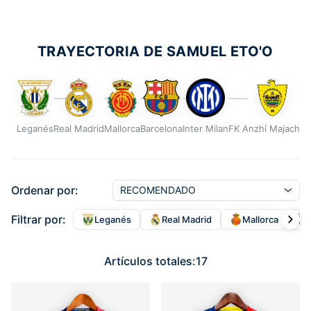
TRAYECTORIA DE SAMUEL ETO'O
Leganés
Real Madrid
Mallorca
Barcelona
Inter Milan
FK Anzhí Majachka
Ordenar por:
Filtrar por:
Leganés
Real Madrid
Mallorca
Artículos totales:
17