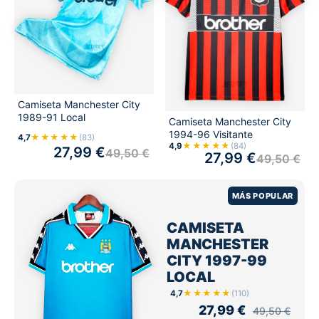
Camiseta Manchester City
1989-91 Local
Camiseta Manchester City
1994-96 Visitante
★★★★★
4,7
(83)
★★★★★
4,9
(84)
27,99
€
49,50
€
27,99
€
49,50
€
MÁS POPULAR
CAMISETA
MANCHESTER
CITY 1997-99
LOCAL
★★★★★
4,7
(110)
27,99
€
49,50
€