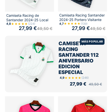
Camiseta Racing Santander
Camiseta Racing de
2024-25 Portero Visitante
Santander 2024-25 Local
★★★★★
★★★★★
4,7
(139)
4,8
(224)
27,99
€
27,99
€
49,50
€
49,50
€
MÁS POPULAR
CAMISETA
RACING
SANTANDER 112
ANIVERSARIO
EDICION
ESPECIAL
★★★★★
4,9
(246)
27,99
€
49,50
€