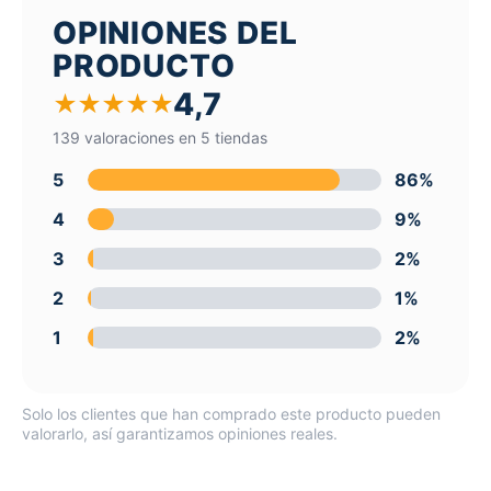
OPINIONES DEL
PRODUCTO
4,7
★
★
★
★
★
139 valoraciones en 5 tiendas
5
86%
4
9%
3
2%
2
1%
1
2%
Solo los clientes que han comprado este producto pueden
valorarlo, así garantizamos opiniones reales.