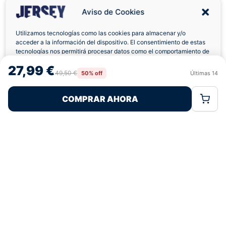
Aviso de Cookies
Utilizamos tecnologías como las cookies para almacenar y/o
acceder a la información del dispositivo. El consentimiento de estas
Pagos 100% Seguros
Ofertas Sin Límites
tecnologías nos permitirá procesar datos como el comportamiento de
navegación o las identificaciones únicas en este sitio. No consentir o
27,99 €
retirar el consentimiento, puede afectar negativamente a ciertas
49,50 €
50% off
Últimas
14
Rechazar
Aceptar
características y funciones.
4,7
basado en 139+ reseñas
★★★★★
verificadas
COMPRAR AHORA
Política de Cookies
Política de Privacidad
Términos Legales
¿Tienes dudas con la talla o el envío?
Escríbenos por WhatsApp