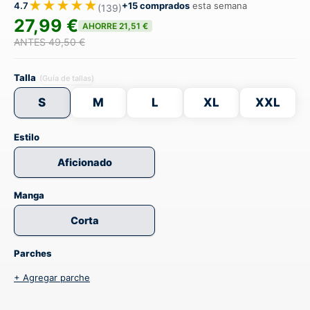
★★★★★
4.7
+15 comprados
esta semana
(139)
27,99 €
AHORRE 21,51 €
ANTES 49,50 €
Talla
(Guía de tallas)
S
M
L
XL
XXL
Estilo
Aficionado
Manga
Corta
Parches
+ Agregar parche