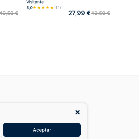
Visitante
5,0
★★★★★
(12)
27,99
€
49,50
€
49,50
€
cebook
isetas retro del Real Madrid
Aceptar