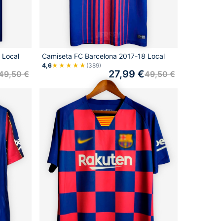
 Local
Camiseta FC Barcelona 2017-18 Local
4,6
★★★★★
(389)
27,99
€
49,50
€
49,50
€