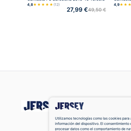
4,8
★★★★★
(12)
4,9
★★
27,99
€
49,50
€
Utilizamos tecnologías como las cookies para 
información del dispositivo. El consentimiento 
procesar datos como el comportamiento de nav