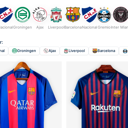
acional
Groningen
Ajax
Liverpool
Barcelona
Nacional
Gremio
Inter Mia
r:
nal
Groningen
Ajax
Liverpool
Barcelona