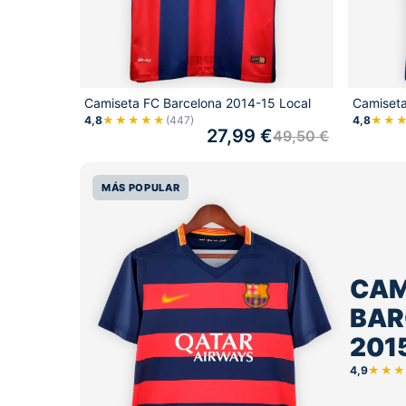
Camiseta FC Barcelona 2014-15 Local
Camiseta
4,8
★★★★★
(447)
4,8
★★
27,99
€
49,50
€
MÁS POPULAR
CAM
BAR
201
4,9
★★★