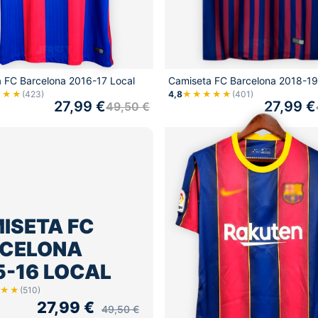
 FC Barcelona 2016-17 Local
Camiseta FC Barcelona 2018-19
★★★
(423)
4,8
★★★★★
(401)
27,99
€
27,99
€
49,50
€
ISETA FC
CELONA
5-16 LOCAL
★★
(510)
27,99
€
49,50
€