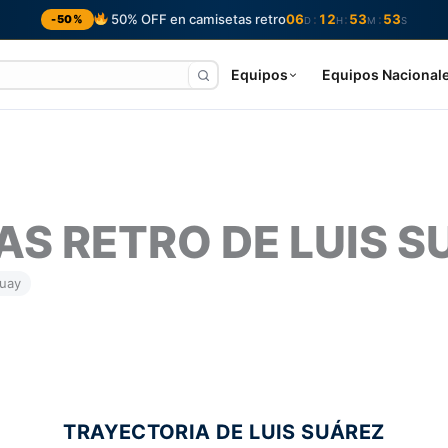
50% OFF en camisetas retro
06
12
53
52
:
:
:
-50%
D
H
M
S
Equipos
Equipos Nacional
S RETRO DE LUIS S
uay
TRAYECTORIA DE LUIS SUÁREZ