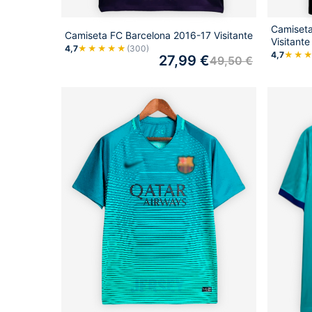
Camiseta
Camiseta FC Barcelona 2016-17 Visitante
Visitante
4,7
★★★★★
(300)
4,7
★★
27,99
€
49,50
€