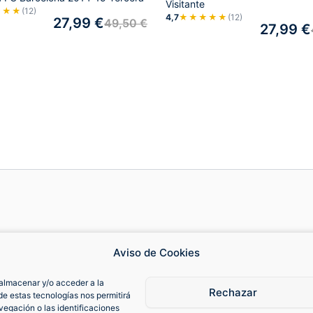
Visitante
★★★
(12)
4,7
★★★★★
(12)
27,99
€
49,50
€
27,99
€
Cambios y devoluciones
Fa
Aviso de Cookies
almacenar y/o acceder a la
Contacto
Cam
Rechazar
de estas tecnologías nos permitirá
egación o las identificaciones