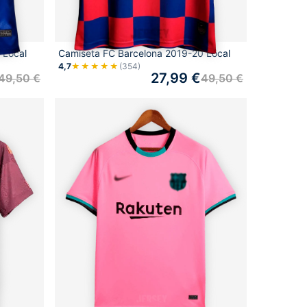
 Local
Camiseta FC Barcelona 2019-20 Local
4,7
★★★★★
(354)
27,99
€
49,50
€
49,50
€