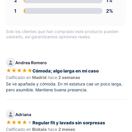
2
1%
1
2%
Solo los clientes que han comprado este producto pueden
valorarlo, así garantizamos opiniones reales.
Andrea Romero
★
★
★
★
★
Cómoda; algo larga en mi caso
Calificado en
Madrid
hace
2 semanas
Se ve apañada y cómoda. En mi estatura cae un poco larga,
pero asumible. Mantiene buena presencia.
Adriana
★
★
★
★
★
Regular fit y lavado sin sorpresas
Calificado en
Bizkaia
hace
2 meses