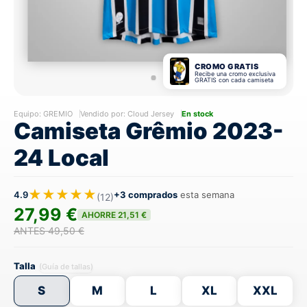
CROMO GRATIS
Recibe una cromo exclusiva
GRATIS con cada camiseta
Equipo:
GREMIO
Vendido por: Cloud Jersey
En stock
Camiseta Grêmio 2023-
24 Local
★★★★★
4.9
+3 comprados
esta semana
(12)
27,99 €
AHORRE 21,51 €
ANTES 49,50 €
Talla
(Guía de tallas)
S
M
L
XL
XXL