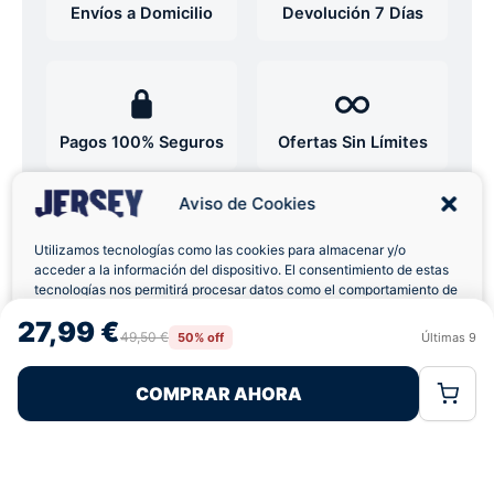
Envíos a Domicilio
Devolución 7 Días
Pagos 100% Seguros
Ofertas Sin Límites
Aviso de Cookies
4,9
basado en 12+ reseñas
★★★★★
verificadas
Utilizamos tecnologías como las cookies para almacenar y/o
acceder a la información del dispositivo. El consentimiento de estas
tecnologías nos permitirá procesar datos como el comportamiento de
navegación o las identificaciones únicas en este sitio. No consentir o
27,99 €
retirar el consentimiento, puede afectar negativamente a ciertas
49,50 €
50% off
Últimas
9
¿Tienes dudas con la talla o el envío?
Rechazar
Aceptar
características y funciones.
Escríbenos por WhatsApp
COMPRAR AHORA
Política de Cookies
Política de Privacidad
Términos Legales