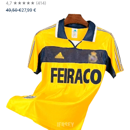
4,7
★★★★★
(414)
49,50
€
27,99
€