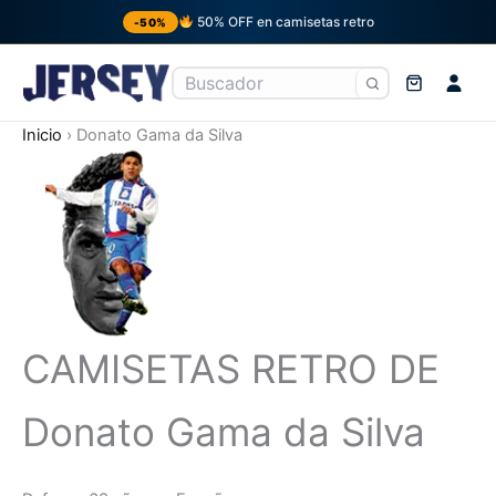
50% OFF en camisetas retro
-50%
Ir
Inicio
›
Donato Gama da Silva
al
contenido
CAMISETAS RETRO DE
Donato Gama da Silva