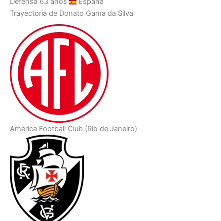
Defensa
63 años
España
Trayectoria de Donato Gama da Silva
America Football Club (Rio de Janeiro)