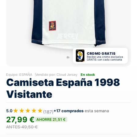
CROMO GRATIS
Recibe una cromo exclusiva
GRATIS con cada camiseta
Equipo:
ESPAÑA
Vendido por: Cloud Jersey
En stock
Camiseta España 1998
Visitante
★★★★★
5.0
+17 comprados
esta semana
(187)
27,99 €
AHORRE 21,51 €
ANTES 49,50 €