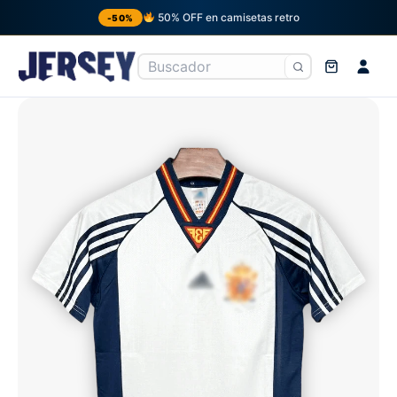
50% OFF en camisetas retro
-50%
Ir
al
contenido