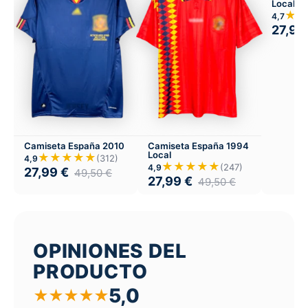
Local
★★
4,7
27,99
Camiseta España 2010
Camiseta España 1994
Local
★★★★★
(312)
4,9
★★★★★
(247)
4,9
27,99
€
49,50
€
27,99
€
49,50
€
OPINIONES DEL
PRODUCTO
5,0
★
★
★
★
★