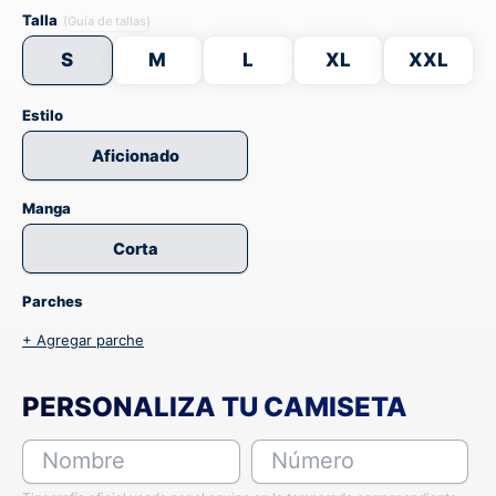
Talla
(Guía de tallas)
S
M
L
XL
XXL
Estilo
Aficionado
Manga
Corta
Parches
+ Agregar parche
PERSONALIZA TU CAMISETA
Nombre
Número