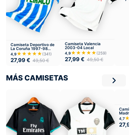
Camiseta Valencia
Camiseta Deportivo de
2003-04 Local
La Coruña 1997-98
★★★★★
Local
★★★★★
(259)
4,9
(341)
4,9
27,99
€
49,50
€
27,99
€
49,50
€
MÁS CAMISETAS
Camiset
Madrid 
Versión 
★★
4,7
27,99