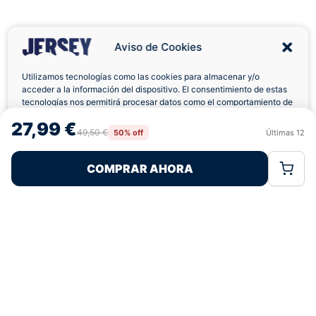
Aviso de Cookies
Utilizamos tecnologías como las cookies para almacenar y/o
acceder a la información del dispositivo. El consentimiento de estas
tecnologías nos permitirá procesar datos como el comportamiento de
Envíos a Domicilio
Devolución 7 Días
navegación o las identificaciones únicas en este sitio. No consentir o
27,99 €
retirar el consentimiento, puede afectar negativamente a ciertas
49,50 €
50% off
Últimas
12
Rechazar
Aceptar
características y funciones.
COMPRAR AHORA
Política de Cookies
Política de Privacidad
Términos Legales
Pagos 100% Seguros
Ofertas Sin Límites
4,8
basado en 222+ reseñas
★★★★★
verificadas