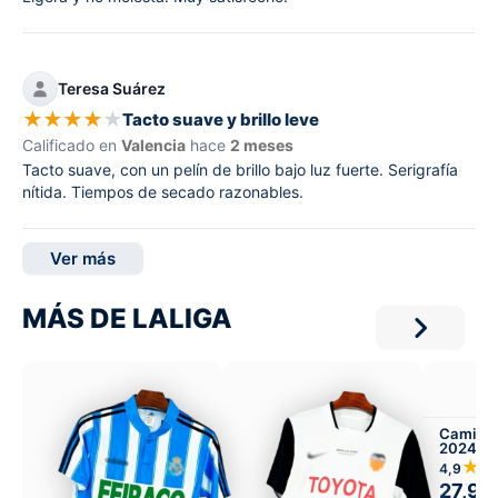
Teresa Suárez
★
★
★
★
★
Tacto suave y brillo leve
Calificado en
Valencia
hace
2 meses
Tacto suave, con un pelín de brillo bajo luz fuerte. Serigrafía
nítida. Tiempos de secado razonables.
Ver más
MÁS DE LALIGA
Camiset
2024 Lo
★
4,9
27,99