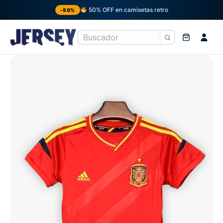
50% OFF en camisetas retro
-50%
Ir
al
contenido