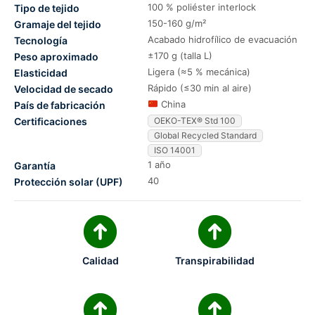
100 % poliéster interlock
Tipo de tejido
150-160 g/m²
Gramaje del tejido
Acabado hidrofílico de evacuación
Tecnología
±170 g (talla L)
Peso aproximado
Ligera (≈5 % mecánica)
Elasticidad
Rápido (≤30 min al aire)
Velocidad de secado
China
País de fabricación
Certificaciones
OEKO-TEX® Std 100
Global Recycled Standard
ISO 14001
1 año
Garantía
40
Protección solar (UPF)
Calidad
Transpirabilidad