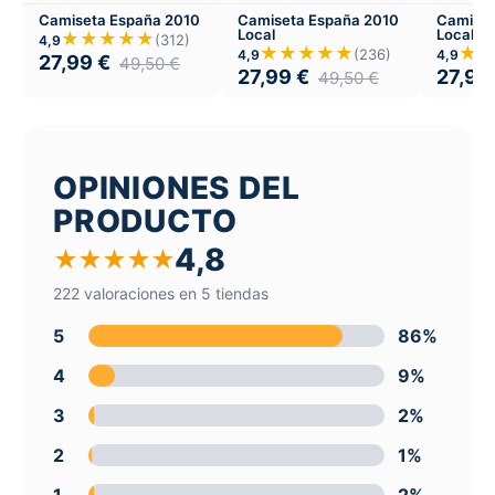
Camiseta España 2010
Camiseta España 2010
Camiset
Local
Local
★★★★★
(312)
4,9
★★★★★
★
(236)
4,9
4,9
27,99
€
49,50
€
27,99
€
27,99
49,50
€
OPINIONES DEL
PRODUCTO
4,8
★
★
★
★
★
222 valoraciones en 5 tiendas
5
86%
4
9%
3
2%
2
1%