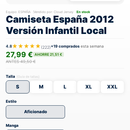
Equipo:
ESPAÑA
Vendido por: Cloud Jersey
En stock
Camiseta España 2012
Versión Infantil Local
★★★★★
4.8
+19 comprados
esta semana
(222)
27,99 €
AHORRE 21,51 €
ANTES 49,50 €
Talla
(Guía de tallas)
S
M
L
XL
XXL
Estilo
Aficionado
Manga