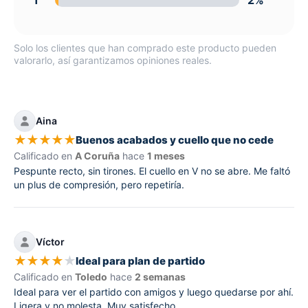
1
2%
Solo los clientes que han comprado este producto pueden
valorarlo, así garantizamos opiniones reales.
Aina
★
★
★
★
★
Buenos acabados y cuello que no cede
Calificado en
A Coruña
hace
1 meses
Pespunte recto, sin tirones. El cuello en V no se abre. Me faltó
un plus de compresión, pero repetiría.
Víctor
★
★
★
★
★
Ideal para plan de partido
Calificado en
Toledo
hace
2 semanas
Ideal para ver el partido con amigos y luego quedarse por ahí.
Ligera y no molesta. Muy satisfecho.