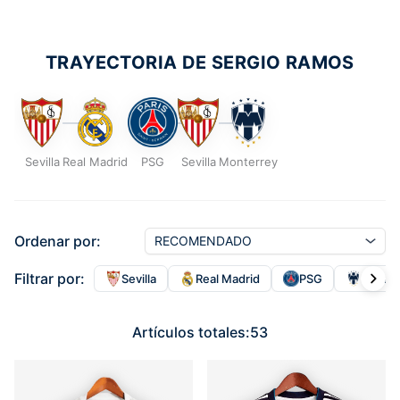
TRAYECTORIA DE SERGIO RAMOS
Sevilla
Real Madrid
PSG
Sevilla
Monterrey
Ordenar por:
Filtrar por:
Sevilla
Real Madrid
PSG
Monte
Artículos totales:
53