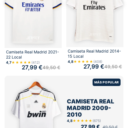
Camiseta Real Madrid 2014-
Camiseta Real Madrid 2021-
15 Local
22 Local
4,8
★★★★★
(408)
4,7
★★★★★
(412)
27,99
€
49,50
€
27,99
€
49,50
€
MÁS POPULAR
CAMISETA REAL
MADRID 2009-
2010
4,8
★★★★★
(675)
27,99
€
49,50
€