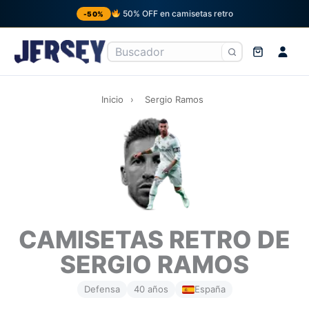
50% OFF en camisetas retro
-50%
Ir
al
Inicio
›
Sergio Ramos
contenido
CAMISETAS RETRO DE
SERGIO RAMOS
Defensa
40 años
España