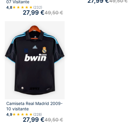
27,99
€
49,50
€
07 Visitante
4,8
★★★★★
(232)
27,99
€
49,50
€
Camiseta Real Madrid 2009-
10 visitante
4,9
★★★★★
(228)
27,99
€
49,50
€