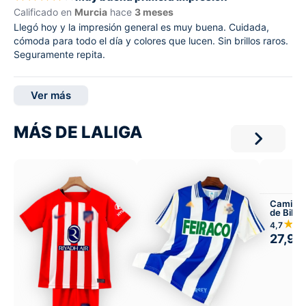
Calificado en
Murcia
hace
3 meses
Llegó hoy y la impresión general es muy buena. Cuidada,
cómoda para todo el día y colores que lucen. Sin brillos raros.
Seguramente repita.
Ver más
MÁS DE LALIGA
Camiset
de Bilba
★★
4,7
27,99