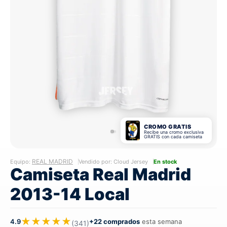
CROMO GRATIS
Recibe una cromo exclusiva
GRATIS con cada camiseta
REAL MADRID
Equipo:
Vendido por: Cloud Jersey
En stock
Camiseta Real Madrid
2013-14 Local
★★★★★
4.9
+22 comprados
esta semana
(341)