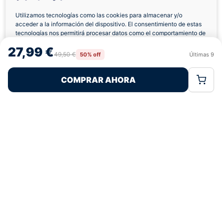
Utilizamos tecnologías como las cookies para almacenar y/o
acceder a la información del dispositivo. El consentimiento de estas
Envíos a Domicilio
Devolución 7 Días
tecnologías nos permitirá procesar datos como el comportamiento de
navegación o las identificaciones únicas en este sitio. No consentir o
27,99 €
retirar el consentimiento, puede afectar negativamente a ciertas
49,50 €
50% off
Últimas
9
Rechazar
Aceptar
características y funciones.
COMPRAR AHORA
Política de Cookies
Política de Privacidad
Términos Legales
Pagos 100% Seguros
Ofertas Sin Límites
4,9
basado en 341+ reseñas
★★★★★
verificadas
¿Tienes dudas con la talla o el envío?
Escríbenos por WhatsApp