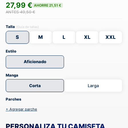
27,99 €
AHORRE 21,51 €
ANTES 49,50 €
Talla
(Guía de tallas)
S
M
L
XL
XXL
Estilo
Aficionado
Manga
Corta
Larga
Parches
+ Agregar parche
PERSONALIZA TU CAMISETA