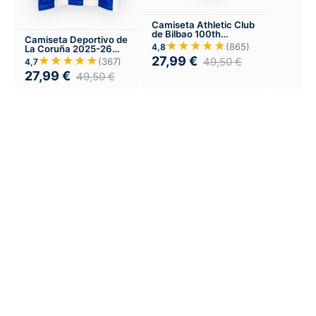
Camiseta Athletic Club
de Bilbao 100th
Camiseta Deportivo de
aniversario 1998
★★★★★
(865)
4,8
La Coruña 2025-26
Local
27,99
€
★★★★★
49,50
€
(367)
4,7
27,99
€
49,50
€