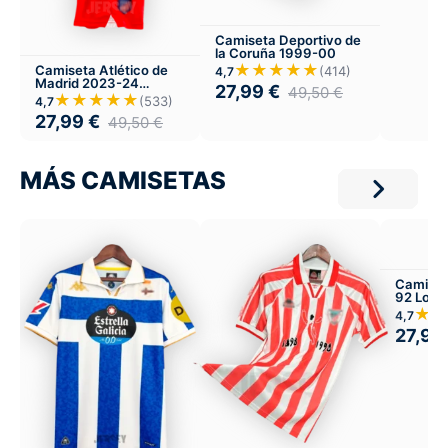
Camiseta Deportivo de
la Coruña 1999-00
★★★★★
Camiseta Atlético de
(414)
4,7
Madrid 2023-24
27,99
€
49,50
€
Versión Infantil Local
★★★★★
(533)
4,7
27,99
€
49,50
€
MÁS CAMISETAS
Camiseta
92 Loca
★★
4,7
27,99