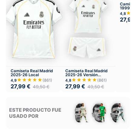
Camiset
1999-2
★
4,8
27,99
Camiseta Real Madrid
Camiseta Real Madrid
2025-26 Local
2025-26 Versión
Infantil Local
★★★★★
★★★★★
(861)
(861)
4,9
4,8
27,99
€
27,99
€
49,50
€
49,50
€
ESTE PRODUCTO FUE
USADO POR