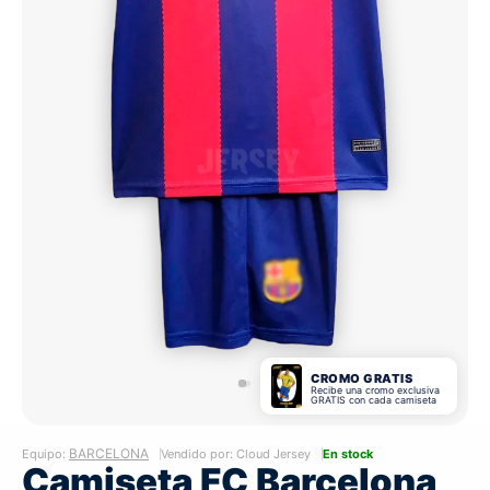
CROMO GRATIS
Recibe una cromo exclusiva
GRATIS con cada camiseta
BARCELONA
Equipo:
Vendido por: Cloud Jersey
En stock
Camiseta FC Barcelona