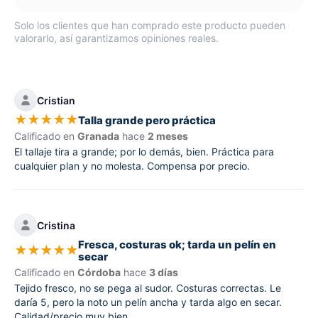
Solo los clientes que han comprado este producto pueden
valorarlo, así garantizamos opiniones reales.
Cristian
★
★
★
★
★
Talla grande pero práctica
Calificado en
Granada
hace
2 meses
El tallaje tira a grande; por lo demás, bien. Práctica para
cualquier plan y no molesta. Compensa por precio.
Cristina
Fresca, costuras ok; tarda un pelín en
★
★
★
★
★
secar
Calificado en
Córdoba
hace
3 días
Tejido fresco, no se pega al sudor. Costuras correctas. Le
daría 5, pero la noto un pelín ancha y tarda algo en secar.
Calidad/precio muy bien.