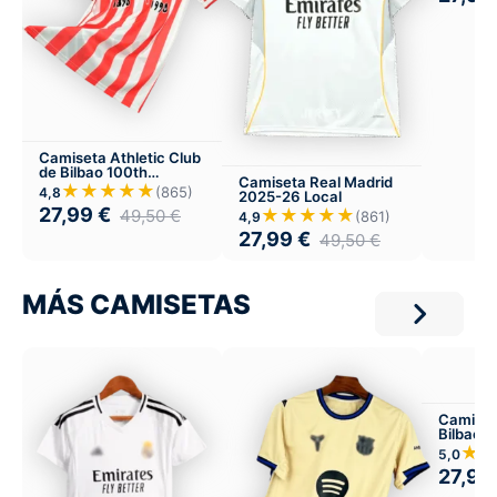
Camiseta Athletic Club
de Bilbao 100th
Camiseta Real Madrid
aniversario 1998
★★★★★
(865)
4,8
2025-26 Local
27,99
€
★★★★★
49,50
€
(861)
4,9
27,99
€
49,50
€
MÁS CAMISETAS
Camiset
Bilbao 
Visitant
★
5,0
27,99