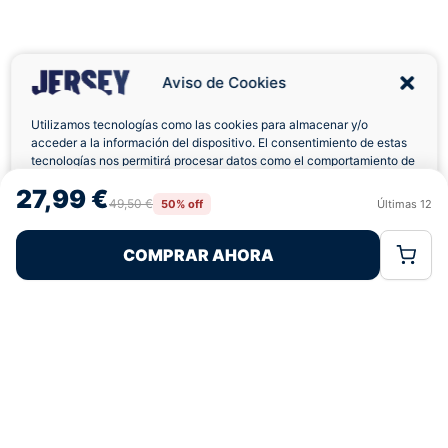
Aviso de Cookies
Utilizamos tecnologías como las cookies para almacenar y/o
acceder a la información del dispositivo. El consentimiento de estas
tecnologías nos permitirá procesar datos como el comportamiento de
Envíos a Domicilio
Devolución 7 Días
navegación o las identificaciones únicas en este sitio. No consentir o
27,99 €
retirar el consentimiento, puede afectar negativamente a ciertas
49,50 €
50% off
Últimas
12
Rechazar
Aceptar
características y funciones.
COMPRAR AHORA
Política de Cookies
Política de Privacidad
Términos Legales
Pagos 100% Seguros
Ofertas Sin Límites
4,9
basado en 999+ reseñas
★★★★★
verificadas