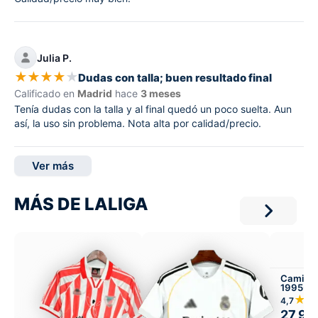
Julia P.
★
★
★
★
★
Dudas con talla; buen resultado final
Calificado en
Madrid
hace
3 meses
Tenía dudas con la talla y al final quedó un poco suelta. Aun
así, la uso sin problema. Nota alta por calidad/precio.
Ver más
MÁS DE LALIGA
Camiset
1995-97
Infantil 
★★
4,7
27,99