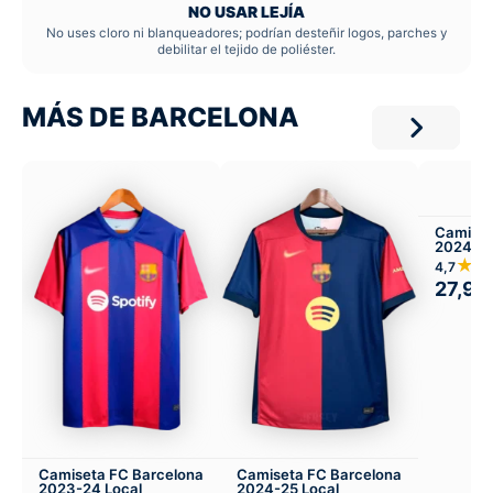
NO USAR LEJÍA
No uses cloro ni blanqueadores; podrían desteñir logos, parches y
debilitar el tejido de poliéster.
MÁS DE BARCELONA
Camiset
2024-25
Infantil 
★★
4,7
27,99
Camiseta FC Barcelona
Camiseta FC Barcelona
2023-24 Local
2024-25 Local