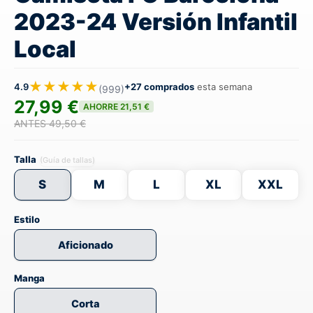
2023-24 Versión Infantil
Local
★★★★★
4.9
+27 comprados
esta semana
(999)
27,99 €
AHORRE 21,51 €
ANTES 49,50 €
Talla
(Guía de tallas)
S
M
L
XL
XXL
Estilo
Aficionado
Manga
Corta