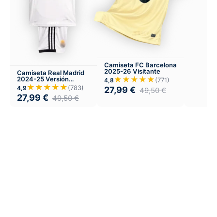
Camiseta FC Barcelona
2025-26 Visitante
Camiseta Real Madrid
★★★★★
2024-25 Versión
(771)
4,8
Infantil Local
★★★★★
(783)
4,9
27,99
€
49,50
€
27,99
€
49,50
€