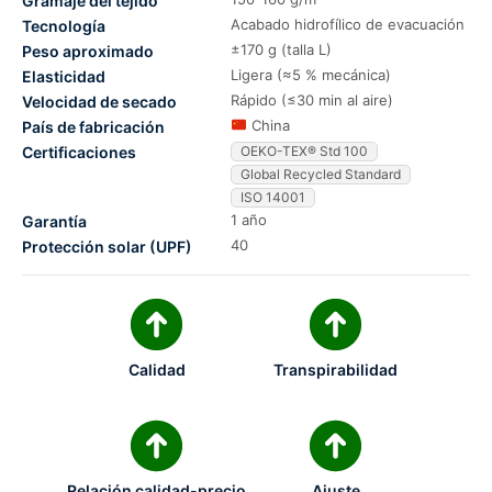
Gramaje del tejido
Acabado hidrofílico de evacuación
Tecnología
±170 g (talla L)
Peso aproximado
Ligera (≈5 % mecánica)
Elasticidad
Rápido (≤30 min al aire)
Velocidad de secado
China
País de fabricación
Certificaciones
OEKO-TEX® Std 100
Global Recycled Standard
ISO 14001
1 año
Garantía
40
Protección solar (UPF)
Calidad
Transpirabilidad
Relación calidad-precio
Ajuste