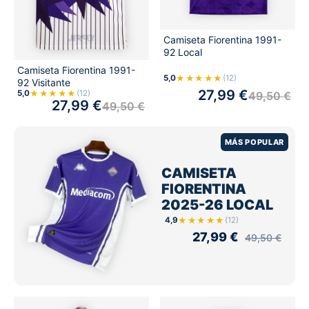
Camiseta Fiorentina 1991-
92 Local
Camiseta Fiorentina 1991-
★★★★★
5,0
(12)
92 Visitante
27,99
€
★★★★★
5,0
(12)
49,50
€
27,99
€
49,50
€
MÁS POPULAR
CAMISETA
FIORENTINA
2025-26 LOCAL
★★★★★
4,9
(12)
27,99
€
49,50
€