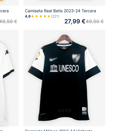
rcera
Camiseta Real Betis 2023-24 Tercera
4,6
★★★★★
(221)
27,99
€
49,50
€
49,50
€