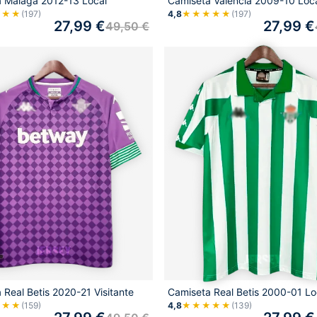
 Málaga 2012-13 Local
Camiseta Valencia 2009-10 Loc
★★★
(197)
4,8
★★★★★
(197)
27,99
€
27,99
€
49,50
€
 Real Betis 2020-21 Visitante
Camiseta Real Betis 2000-01 Lo
★★★
(159)
4,8
★★★★★
(139)