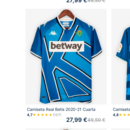
27,99
€
49,50
€
Camiseta Real Betis 2020-21 Cuarta
Camiseta
4,7
★★★★★
(107)
4,8
★★
27,99
€
49,50
€