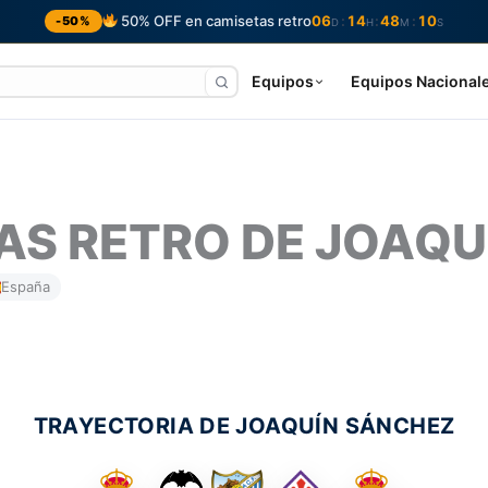
50% OFF en camisetas retro
06
14
48
09
:
:
:
-50%
D
H
M
S
Equipos
Equipos Nacional
AS RETRO DE JOAQU
España
TRAYECTORIA DE JOAQUÍN SÁNCHEZ