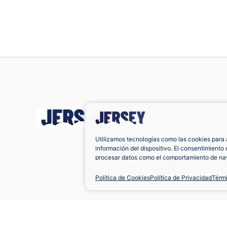
Utilizamos tecnologías como las cookies para 
información del dispositivo. El consentimiento 
procesar datos como el comportamiento de nav
únicas en este sitio. No consentir o retirar el 
negativamente a ciertas características y func
Política de Cookies
Política de Privacidad
Térm