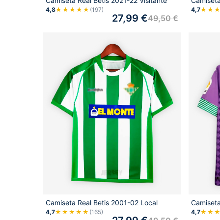
Camiseta Real Betis 2021-22 Visitante
Camiseta
4,8
★★★★★
(197)
4,7
★★
27,99
€
49,50
€
Camiseta Real Betis 2001-02 Local
Camiseta
4,7
★★★★★
(165)
4,7
★★