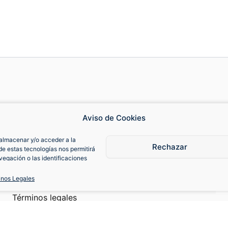
Cambios y devoluciones
Fa
Aviso de Cookies
almacenar y/o acceder a la
Contacto
Cam
Rechazar
de estas tecnologías nos permitirá
egación o las identificaciones
consentimiento, puede afectar
Política de Cookies
iones.
inos Legales
Términos legales
Política de privacidad