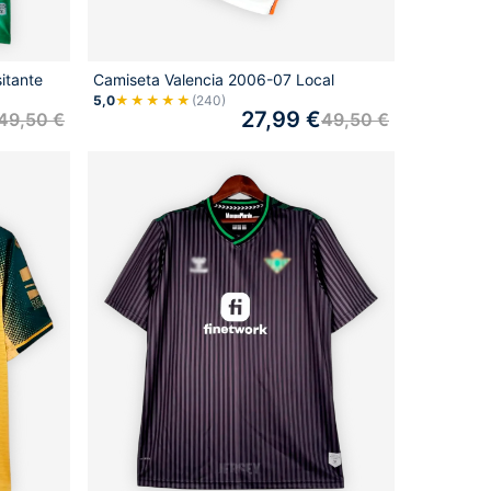
itante
Camiseta Valencia 2006-07 Local
5,0
★★★★★
(240)
27,99
€
49,50
€
49,50
€