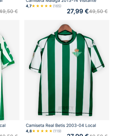
al
Camiseta Málaga 2013-14 Visitante
4,7
★★★★★
(165)
27,99
€
49,50
€
49,50
€
cal
Camiseta Real Betis 2003-04 Local
4,8
★★★★★
(119)