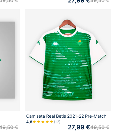
27,99
€
49,50
€
49,50
€
Camiseta Real Betis 2021-22 Pre-Match
4,8
★★★★★
(12)
27,99
€
49,50
€
49,50
€