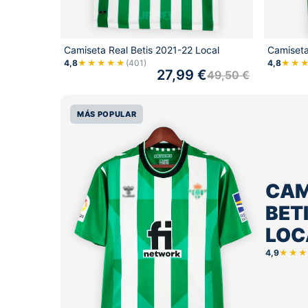
Camiseta Real Betis 2021-22 Local
Camiseta
4,8
★★★★★
(401)
4,8
★★
27,99
€
49,50
€
MÁS POPULAR
CAM
BET
LOC
4,9
★★★