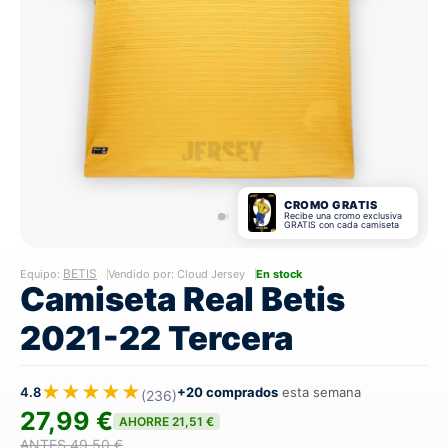
CROMO GRATIS
Recibe una cromo exclusiva
GRATIS con cada camiseta
BETIS
Equipo:
Vendido por: Cloud Jersey
En stock
Camiseta Real Betis
2021-22 Tercera
★★★★★
4.8
+20 comprados
esta semana
(236)
27,99 €
AHORRE 21,51 €
ANTES 49,50 €