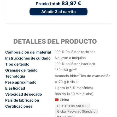
83,97 €
Precio total:
Añadir
3
al carrito
DETALLES DEL PRODUCTO
100 % Poliéster reciclado
Composición del material
No lavar a máquina
Instrucciones de cuidado
100 % poliéster interlock
Tipo de tejido
150-160 g/m²
Gramaje del tejido
Acabado hidrofílico de evacuación
Tecnología
±170 g (talla L)
Peso aproximado
Ligera (≈5 % mecánica)
Elasticidad
Rápido (≤30 min al aire)
Velocidad de secado
China
País de fabricación
Certificaciones
OEKO-TEX® Std 100
Global Recycled Standard
ISO 14001