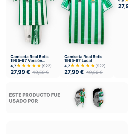
4,9
27,99
Camiseta Real Betis
Camiseta Real Betis
1995-97 Versión
1995-97 Local
Infantil Local
★★★★★
★★★★★
(922)
(922)
4,7
4,7
27,99
€
27,99
€
49,50
€
49,50
€
ESTE PRODUCTO FUE
USADO POR