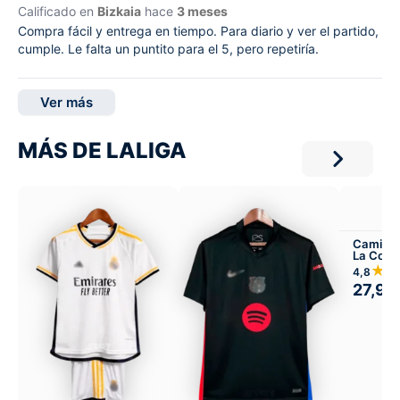
Calificado en
Bizkaia
hace
3 meses
Compra fácil y entrega en tiempo. Para diario y ver el partido,
cumple. Le falta un puntito para el 5, pero repetiría.
Ver más
MÁS DE LALIGA
Camiset
La Coru
Local
★
4,8
27,99