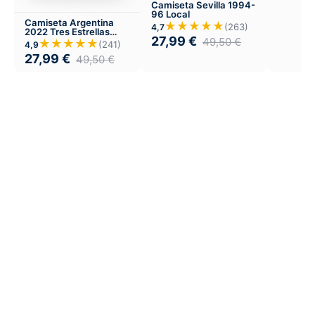
Camiseta Sevilla 1994-
96 Local
Camiseta Argentina
★★★★★
(263)
4,7
2022 Tres Estrellas
27,99
€
Local
49,50
€
★★★★★
(241)
4,9
27,99
€
49,50
€