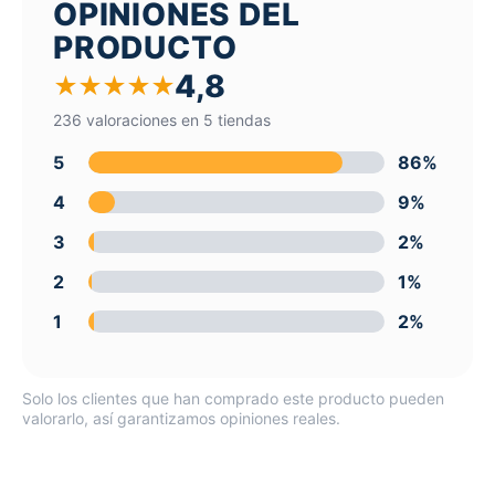
OPINIONES DEL
PRODUCTO
4,8
★
★
★
★
★
236 valoraciones en 5 tiendas
5
86%
4
9%
3
2%
2
1%
1
2%
Solo los clientes que han comprado este producto pueden
valorarlo, así garantizamos opiniones reales.