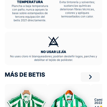
TEMPERATURA
Evita tintorería y solventes;
sustancias químicas
Plancha a baja temperatura
deterioran fibras técnicas,
con paño; nunca apoyes la
colores y apliques
base sobre estampados de
termosellados con calor.
tercera equipación del
betis 2021 directamente.
NO USAR LEJÍA
No uses cloro ni blanqueadores; podrían desteñir logos, parches y
debilitar el tejido de poliéster.
MÁS DE BETIS
Camiset
2022-23
★