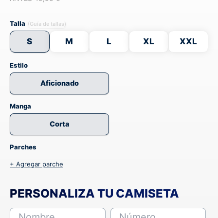
Talla
(Guía de tallas)
S
M
L
XL
XXL
Estilo
Aficionado
Manga
Corta
Parches
+ Agregar parche
PERSONALIZA TU CAMISETA
Nombre
Número