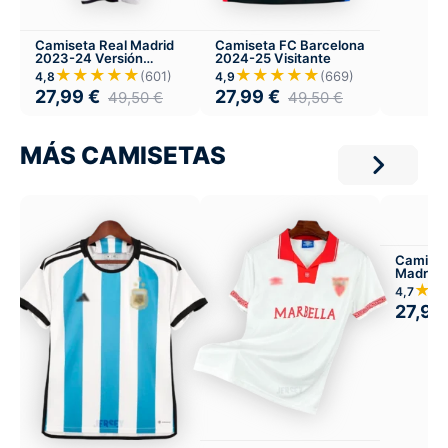
Camiseta Real Madrid
Camiseta FC Barcelona
2023-24 Versión
2024-25 Visitante
Infantil Local
★★★★★
★★★★★
(601)
(669)
4,8
4,9
27,99
€
27,99
€
49,50
€
49,50
€
MÁS CAMISETAS
Camiset
Madrid 
Visitant
★★
4,7
27,99