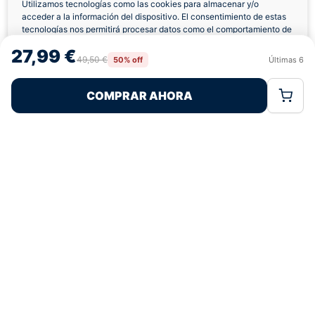
Utilizamos tecnologías como las cookies para almacenar y/o
acceder a la información del dispositivo. El consentimiento de estas
Envíos a Domicilio
Devolución 7 Días
tecnologías nos permitirá procesar datos como el comportamiento de
navegación o las identificaciones únicas en este sitio. No consentir o
27,99 €
retirar el consentimiento, puede afectar negativamente a ciertas
49,50 €
50% off
Últimas
6
Rechazar
Aceptar
características y funciones.
COMPRAR AHORA
Política de Cookies
Política de Privacidad
Términos Legales
Pagos 100% Seguros
Ofertas Sin Límites
4,8
basado en 236+ reseñas
★★★★★
verificadas
¿Tienes dudas con la talla o el envío?
Escríbenos por WhatsApp