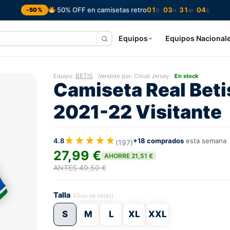
50% OFF en camisetas retro
01
03
31
03
:
:
:
-50%
D
H
M
S
Equipos
Equipos Nacional
BETIS
Equipo:
Vendido por: Cloud Jersey
En stock
Camiseta Real Beti
2021-22 Visitante
★★★★★
4.8
+18 comprados
esta semana
(197)
27,99 €
AHORRE 21,51 €
ANTES 49,50 €
Talla
(Guía de tallas)
S
M
L
XL
XXL