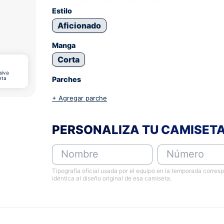
Estilo
Aficionado
Manga
Corta
siva
eta
Parches
+ Agregar parche
PERSONALIZA TU CAMISET
Nombre
Número
Tipografía oficial usada por el equipo en la temporada corres
idéntica al diseño original de esa camiseta.