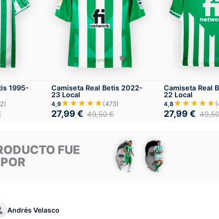
tis 1995-
Camiseta Real Betis 2022-
Camiseta Real B
23 Local
22 Local
★★★★★
★★★★★
2)
(473)
(
4,9
4,8
27,99
€
27,99
€
€
49,50
€
49,5
RODUCTO FUE
 POR
Andrés Velasco