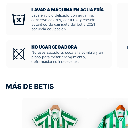
LAVAR A MÁQUINA EN AGUA FRÍA
Lava en ciclo delicado con agua fría;
conserva colores, costuras y escudo
auténtico de camiseta del betis 2021
segunda equipación.
NO USAR SECADORA
No uses secadora; seca a la sombra y en
plano para evitar encogimiento,
deformaciones indeseadas.
MÁS DE BETIS