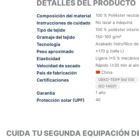
DETALLES DEL PRODUCTO
100 % Poliéster recicl
Composición del material
No lavar a máquina
Instrucciones de cuidado
100 % poliéster interl
Tipo de tejido
150-160 g/m²
Gramaje del tejido
Acabado hidrofílico d
Tecnología
±170 g (talla L)
Peso aproximado
Ligera (≈5 % mecánica
Elasticidad
Rápido (≤30 min al air
Velocidad de secado
China
País de fabricación
Certificaciones
OEKO-TEX® Std 100
ISO 14001
1 año
Garantía
40
Protección solar (UPF)
CUIDA TU SEGUNDA EQUIPACIÓN D