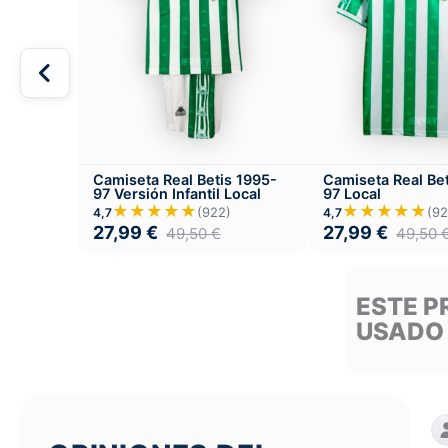
Camiseta Real Betis 1995-
Camiseta Real Be
97 Versión Infantil Local
97 Local
★★★★★
★★★★★
(922)
(92
4,7
4,7
27,99
€
27,99
€
49,50
€
49,50
ESTE P
USADO