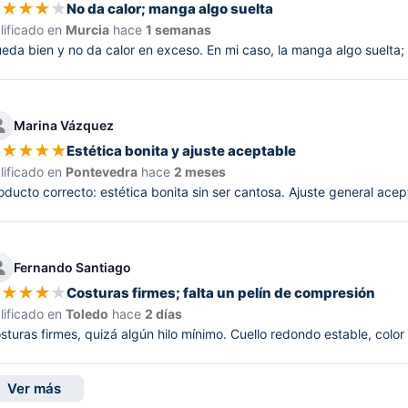
★
★
★
★
★
No da calor; manga algo suelta
lificado en
Murcia
hace
1 semanas
eda bien y no da calor en exceso. En mi caso, la manga algo suelta;
Marina Vázquez
★
★
★
★
★
Estética bonita y ajuste aceptable
lificado en
Pontevedra
hace
2 meses
oducto correcto: estética bonita sin ser cantosa. Ajuste general aceptab
Fernando Santiago
★
★
★
★
★
Costuras firmes; falta un pelín de compresión
lificado en
Toledo
hace
2 días
sturas firmes, quizá algún hilo mínimo. Cuello redondo estable, color
Ver más