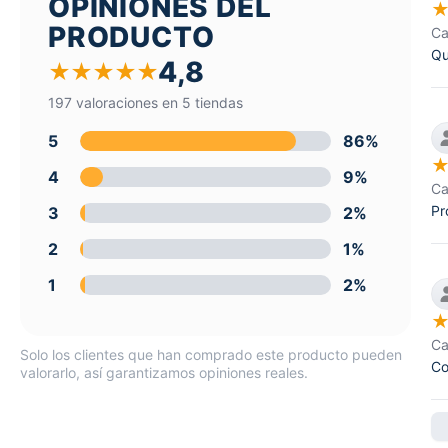
OPINIONES DEL
PRODUCTO
Ca
Qu
4,8
★
★
★
★
★
197 valoraciones en 5 tiendas
5
86%
4
9%
Ca
Pr
3
2%
2
1%
1
2%
Ca
Solo los clientes que han comprado este producto pueden
Co
valorarlo, así garantizamos opiniones reales.