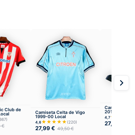
Camiseta Atlé
ic Club de
2016-17 Visit
Camiseta Celta de Vigo
Local
★★★★
1999-00 Local
4,7
367)
★★★★★
(220)
4,6
27,99
€
49,
0
€
27,99
€
49,50
€