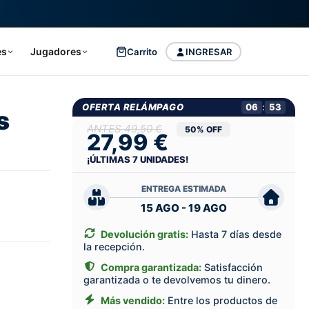
es
Jugadores
Carrito
INGRESAR
OFERTA RELÁMPAGO
06
:
52
s
49,50 €
50% OFF
27,99 €
¡ÚLTIMAS
7
UNIDADES!
ENTREGA ESTIMADA
15 AGO - 19 AGO
Devolución gratis:
Hasta 7 días desde
la recepción.
Compra garantizada:
Satisfacción
garantizada o te devolvemos tu dinero.
Más vendido:
Entre los productos de