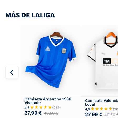
MÁS DE LALIGA
Camiseta Argentina 1986
Camiseta Valenc
Visitante
Local
★★★★★
(279)
4,8
★★★★★
(2
4,9
27,99
€
49,50
€
27,99
€
49,50