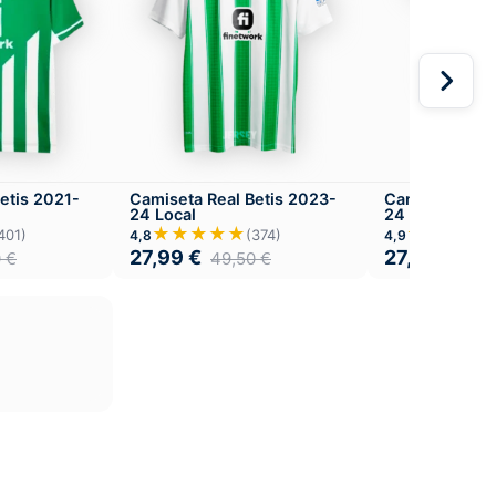
etis 2021-
Camiseta Real Betis 2023-
Camiseta Real
24 Local
24 Versión Inf
★★★★★
★★★★
401)
(374)
4,8
4,9
27,99
€
27,99
€
0
€
49,50
€
49,