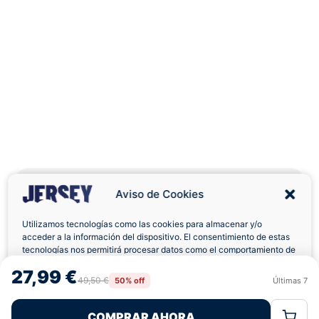
Aviso de Cookies
Utilizamos tecnologías como las cookies para almacenar y/o
Envíos a Domicilio
Devolución 7 Días
acceder a la información del dispositivo. El consentimiento de estas
tecnologías nos permitirá procesar datos como el comportamiento de
navegación o las identificaciones únicas en este sitio. No consentir o
27,99 €
retirar el consentimiento, puede afectar negativamente a ciertas
49,50 €
50% off
Últimas
7
Rechazar
Aceptar
características y funciones.
COMPRAR AHORA
Política de Cookies
Política de Privacidad
Términos Legales