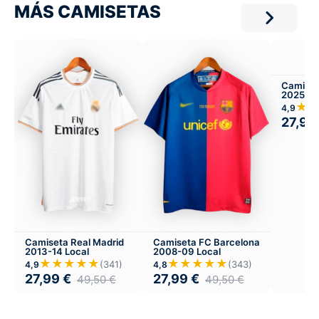
MÁS CAMISETAS
Camiset
2025-26
★
4,9
27,99
Camiseta Real Madrid
Camiseta FC Barcelona
2013-14 Local
2008-09 Local
★★★★★
★★★★★
(341)
(343)
4,9
4,8
27,99
€
27,99
€
49,50
€
49,50
€