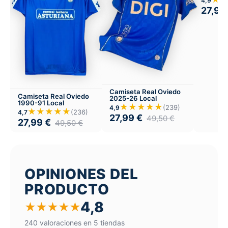
4,9
27,99
Camiseta Real Oviedo
Camiseta Real Oviedo
2025-26 Local
1990-91 Local
★★★★★
(239)
4,9
★★★★★
(236)
4,7
27,99
€
49,50
€
27,99
€
49,50
€
OPINIONES DEL
PRODUCTO
4,8
★
★
★
★
★
240 valoraciones en 5 tiendas