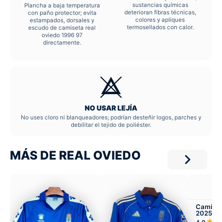
sustancias químicas
Plancha a baja temperatura
deterioran fibras técnicas,
con paño protector; evita
colores y apliques
estampados, dorsales y
termosellados con calor.
escudo de camiseta real
oviedo 1996 97
directamente.
NO USAR LEJÍA
No uses cloro ni blanqueadores; podrían desteñir logos, parches y
debilitar el tejido de poliéster.
MÁS DE REAL OVIEDO
Camiset
2025-26
Infantil 
★