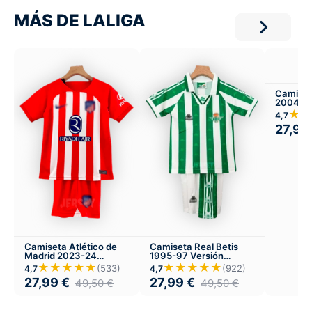
MÁS DE LALIGA
Camiset
2004-05
★★
4,7
27,99
Camiseta Atlético de
Camiseta Real Betis
Madrid 2023-24
1995-97 Versión
Versión Infantil Local
Infantil Local
★★★★★
★★★★★
(533)
(922)
4,7
4,7
27,99
€
27,99
€
49,50
€
49,50
€