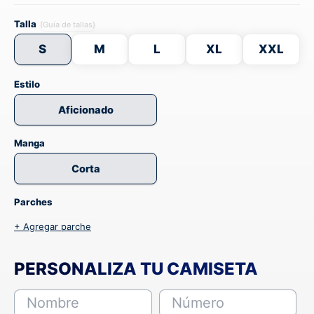
Talla
(Guía de tallas)
S
M
L
XL
XXL
Estilo
Aficionado
Manga
Corta
Parches
+ Agregar parche
PERSONALIZA TU CAMISETA
Nombre
Número