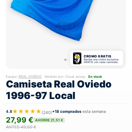
CROMO GRATIS
Recibe una cromo exclusiva
GRATIS con cada camiseta
REAL OVIEDO
Equipo:
Vendido por: Cloud Jersey
En stock
Camiseta Real Oviedo
1996-97 Local
★★★★★
4.8
+18 comprados
esta semana
(240)
27,99 €
AHORRE 21,51 €
ANTES 49,50 €