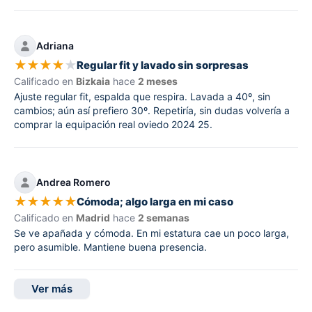
Adriana
★
★
★
★
★
Regular fit y lavado sin sorpresas
Calificado en
Bizkaia
hace
2 meses
Ajuste regular fit, espalda que respira. Lavada a 40º, sin
cambios; aún así prefiero 30º. Repetiría, sin dudas volvería a
comprar la equipación real oviedo 2024 25.
Andrea Romero
★
★
★
★
★
Cómoda; algo larga en mi caso
Calificado en
Madrid
hace
2 semanas
Se ve apañada y cómoda. En mi estatura cae un poco larga,
pero asumible. Mantiene buena presencia.
Ver más