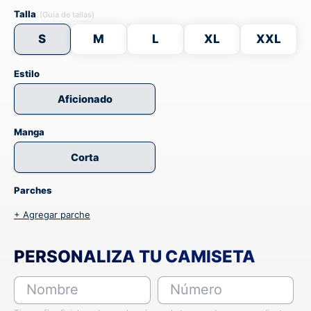
Talla
(Guía de tallas)
S
M
L
XL
XXL
Estilo
Aficionado
Manga
Corta
Parches
+ Agregar parche
PERSONALIZA TU CAMISETA
Nombre
Número