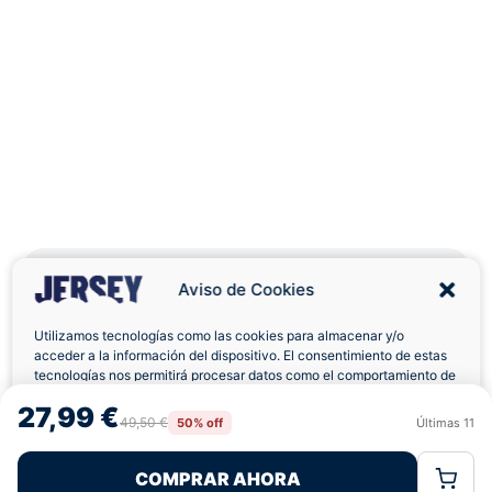
Aviso de Cookies
Utilizamos tecnologías como las cookies para almacenar y/o
Envíos a Domicilio
Devolución 7 Días
acceder a la información del dispositivo. El consentimiento de estas
tecnologías nos permitirá procesar datos como el comportamiento de
navegación o las identificaciones únicas en este sitio. No consentir o
27,99 €
retirar el consentimiento, puede afectar negativamente a ciertas
49,50 €
50% off
Últimas
11
Rechazar
Aceptar
características y funciones.
COMPRAR AHORA
Política de Cookies
Política de Privacidad
Términos Legales
Pagos 100% Seguros
Ofertas Sin Límites