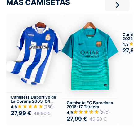
MÁS CAMISETAS
Camiset
2025-26
Infantil 
★
4,9
27,99
Camiseta Deportivo de
La Coruña 2003-04
Camiseta FC Barcelona
Local
★★★★★
(280)
2016-17 Tercera
4,8
★★★★★
27,99
€
(220)
4,9
49,50
€
27,99
€
49,50
€