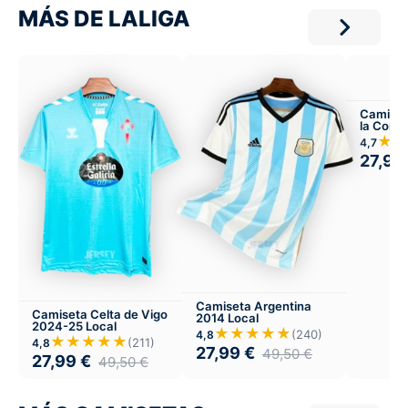
MÁS DE LALIGA
Camiset
la Coru
★★
4,7
27,99
Camiseta Argentina
Camiseta Celta de Vigo
2014 Local
2024-25 Local
★★★★★
(240)
4,8
★★★★★
(211)
4,8
27,99
€
49,50
€
27,99
€
49,50
€