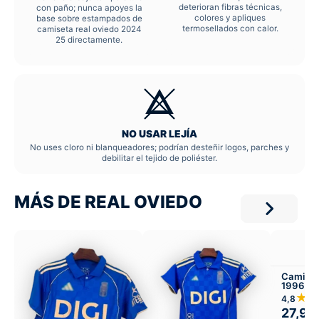
deterioran fibras técnicas,
con paño; nunca apoyes la
colores y apliques
base sobre estampados de
termosellados con calor.
camiseta real oviedo 2024
25 directamente.
NO USAR LEJÍA
No uses cloro ni blanqueadores; podrían desteñir logos, parches y
debilitar el tejido de poliéster.
MÁS DE REAL OVIEDO
Camiset
1996-97
★
4,8
27,99