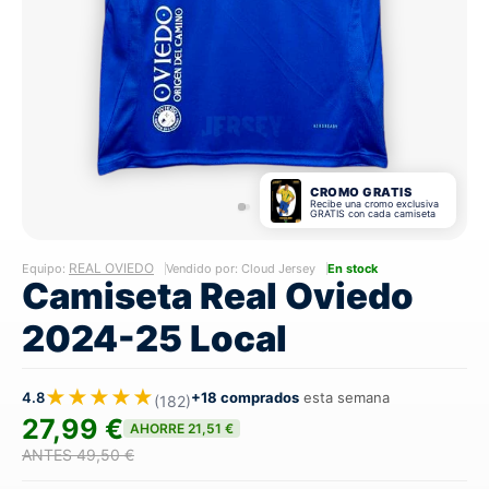
CROMO GRATIS
Recibe una cromo exclusiva
GRATIS con cada camiseta
REAL OVIEDO
Equipo:
Vendido por: Cloud Jersey
En stock
Camiseta Real Oviedo
2024-25 Local
★★★★★
4.8
+18 comprados
esta semana
(182)
27,99 €
AHORRE 21,51 €
ANTES 49,50 €