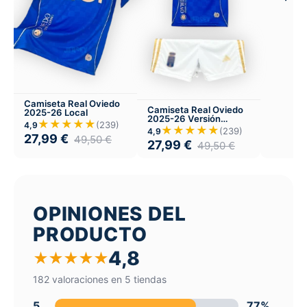
Camiseta Real Oviedo
Camiseta Real Oviedo
2025-26 Local
2025-26 Versión
★★★★★
(239)
4,9
Infantil Local
★★★★★
(239)
4,9
27,99
€
49,50
€
27,99
€
49,50
€
OPINIONES DEL
PRODUCTO
4,8
★
★
★
★
★
182 valoraciones en 5 tiendas
5
77%