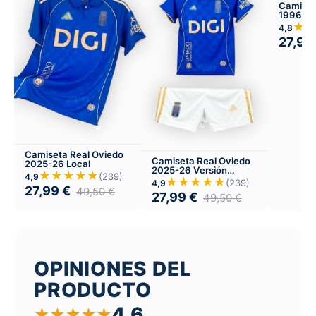
Camiset
1996-97
★
4,8
27,99
Camiseta Real Oviedo
Camiseta Real Oviedo
2025-26 Local
2025-26 Versión
★★★★★
(239)
4,9
Infantil Local
★★★★★
(239)
4,9
27,99
€
49,50
€
27,99
€
49,50
€
OPINIONES DEL
PRODUCTO
4,6
★
★
★
★
★