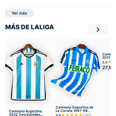
Ver más
MÁS DE LALIGA
Camiset
2017-18
★
5,0
27,99
Camiseta Deportivo de
La Coruña 1997-98
Camiseta Argentina
Local
2022 Tres Estrellas
★★★★★
(341)
4,9