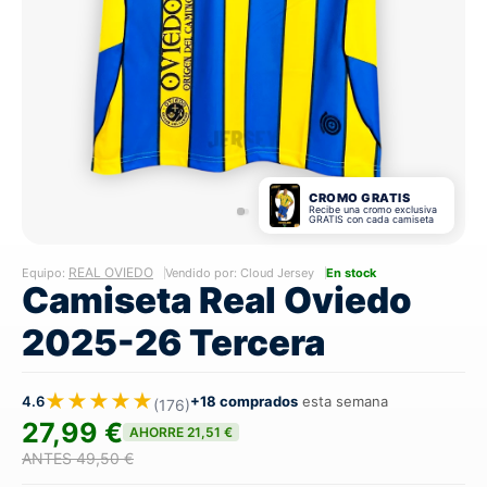
CROMO GRATIS
Recibe una cromo exclusiva
GRATIS con cada camiseta
REAL OVIEDO
Equipo:
Vendido por: Cloud Jersey
En stock
Camiseta Real Oviedo
2025-26 Tercera
★★★★★
4.6
+18 comprados
esta semana
(176)
27,99 €
AHORRE 21,51 €
ANTES 49,50 €