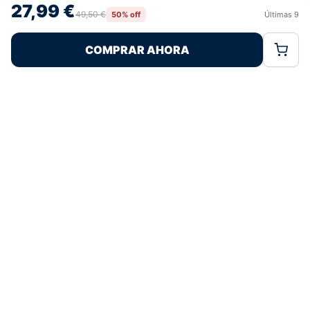
27,99 €
retirar el consentimiento, puede afectar negativamente a ciertas
49,50 €
50% off
Últimas
9
Rechazar
Aceptar
características y funciones.
COMPRAR AHORA
Política de Cookies
Política de Privacidad
Términos Legales
Pagos 100% Seguros
Ofertas Sin Límites
4,6
basado en 176+ reseñas
★★★★★
verificadas
¿Tienes dudas con la talla o el envío?
Escríbenos por WhatsApp