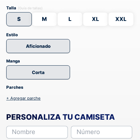
Talla
(Guía de tallas)
S
M
L
XL
XXL
Estilo
Aficionado
Manga
Corta
Parches
+ Agregar parche
PERSONALIZA TU CAMISETA
Nombre
Número