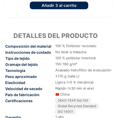
Añadir
3
al carrito
DETALLES DEL PRODUCTO
100 % Poliéster reciclado
Composición del material
No lavar a máquina
Instrucciones de cuidado
100 % poliéster interlock
Tipo de tejido
150-160 g/m²
Gramaje del tejido
Acabado hidrofílico de evacuación
Tecnología
±170 g (talla L)
Peso aproximado
Ligera (≈5 % mecánica)
Elasticidad
Rápido (≤30 min al aire)
Velocidad de secado
China
País de fabricación
Certificaciones
OEKO-TEX® Std 100
Global Recycled Standard
ISO 14001
1 año
Garantía