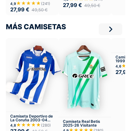
Local
★★★★★
(241)
4,9
27,99
€
49,50
€
27,99
€
49,50
€
MÁS CAMISETAS
Camiset
1999-00
★
4,6
27,99
Camiseta Deportivo de
La Coruña 2003-04
Camiseta Real Betis
Local
★★★★★
(280)
2025-26 Visitante
4,8
★★★★★
(280)
4,9