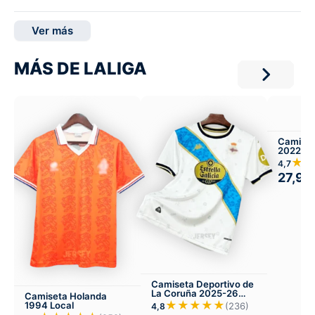
Ver más
MÁS DE LALIGA
Camiset
2022 Tre
Visitant
★★
4,7
27,99
Camiseta Deportivo de
La Coruña 2025-26
Camiseta Holanda
Tercera
★★★★★
1994 Local
(236)
4,8