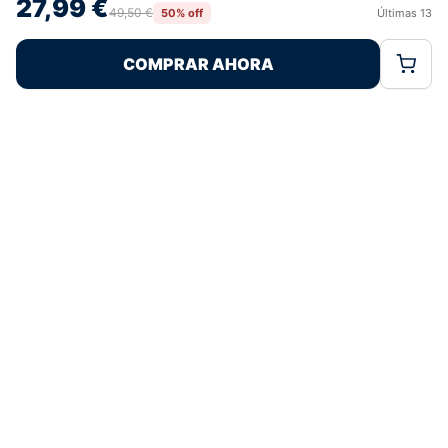
27,99 €
Envíos a Domicilio
Devolución 7 Días
retirar el consentimiento, puede afectar negativamente a ciertas
49,50 €
50% off
Últimas
13
Rechazar
Aceptar
características y funciones.
COMPRAR AHORA
Política de Cookies
Política de Privacidad
Términos Legales
Pagos 100% Seguros
Ofertas Sin Límites
4,8
basado en 211+ reseñas
★★★★★
verificadas
¿Tienes dudas con la talla o el envío?
Escríbenos por WhatsApp