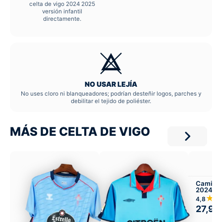
celta de vigo 2024 2025
versión infantil
directamente.
NO USAR LEJÍA
No uses cloro ni blanqueadores; podrían desteñir logos, parches y
debilitar el tejido de poliéster.
MÁS DE CELTA DE VIGO
Camiset
2024-25
★
4,8
27,99