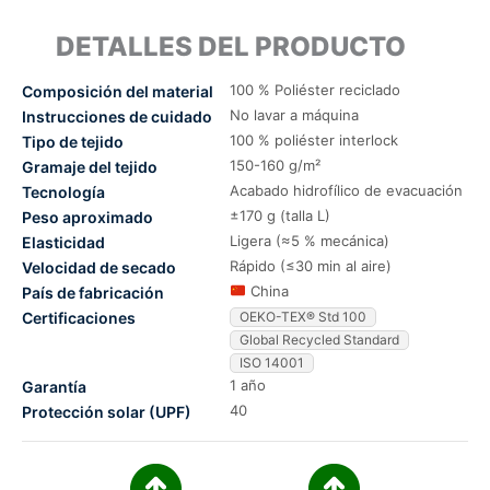
DETALLES DEL PRODUCTO
100 % Poliéster reciclado
Composición del material
No lavar a máquina
Instrucciones de cuidado
100 % poliéster interlock
Tipo de tejido
150-160 g/m²
Gramaje del tejido
Acabado hidrofílico de evacuación
Tecnología
±170 g (talla L)
Peso aproximado
Ligera (≈5 % mecánica)
Elasticidad
Rápido (≤30 min al aire)
Velocidad de secado
China
País de fabricación
Certificaciones
OEKO-TEX® Std 100
Global Recycled Standard
ISO 14001
1 año
Garantía
40
Protección solar (UPF)