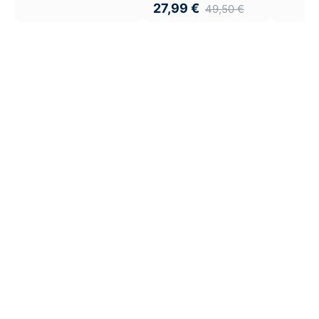
27,99
€
49,50
€