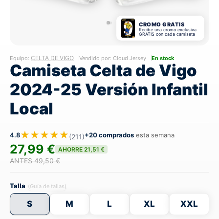
CROMO GRATIS
Recibe una cromo exclusiva
GRATIS con cada camiseta
CELTA DE VIGO
Equipo:
Vendido por: Cloud Jersey
En stock
Camiseta Celta de Vigo
2024-25 Versión Infantil
Local
★★★★★
4.8
+20 comprados
esta semana
(211)
27,99 €
AHORRE 21,51 €
ANTES 49,50 €
Talla
(Guía de tallas)
S
M
L
XL
XXL