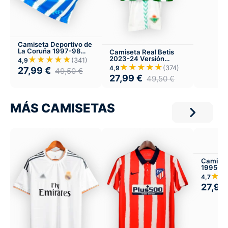
Camiseta Deportivo de
La Coruña 1997-98
Camiseta Real Betis
Local
2023-24 Versión
★★★★★
(341)
4,9
Infantil Local
★★★★★
(374)
4,9
27,99
€
49,50
€
27,99
€
49,50
€
MÁS CAMISETAS
Camiset
1995-97
Infantil 
★★
4,7
27,99