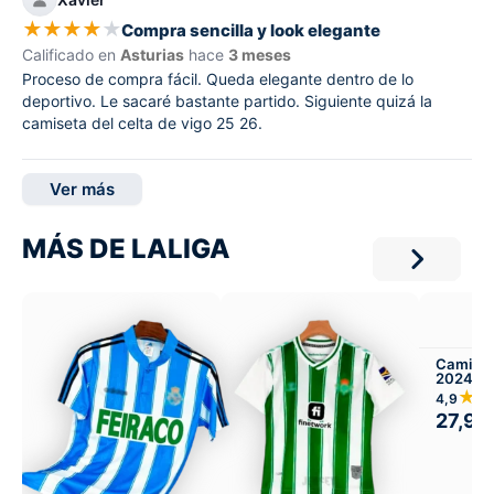
★
★
★
★
★
Compra sencilla y look elegante
Calificado en
Asturias
hace
3 meses
Proceso de compra fácil. Queda elegante dentro de lo
deportivo. Le sacaré bastante partido. Siguiente quizá la
camiseta del celta de vigo 25 26.
Ver más
MÁS DE LALIGA
Camiset
2024-25
★
4,9
27,99