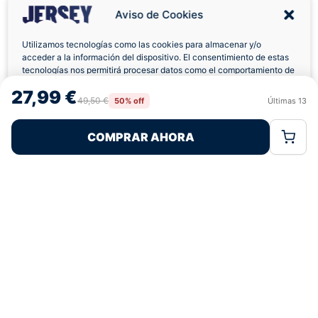
Aviso de Cookies
Utilizamos tecnologías como las cookies para almacenar y/o
acceder a la información del dispositivo. El consentimiento de estas
Envíos a Domicilio
Devolución 7 Días
tecnologías nos permitirá procesar datos como el comportamiento de
navegación o las identificaciones únicas en este sitio. No consentir o
27,99 €
retirar el consentimiento, puede afectar negativamente a ciertas
49,50 €
50% off
Últimas
13
Rechazar
Aceptar
características y funciones.
COMPRAR AHORA
Política de Cookies
Política de Privacidad
Términos Legales
Pagos 100% Seguros
Ofertas Sin Límites
5,0
basado en 280+ reseñas
★★★★★
verificadas
¿Tienes dudas con la talla o el envío?
Escríbenos por WhatsApp