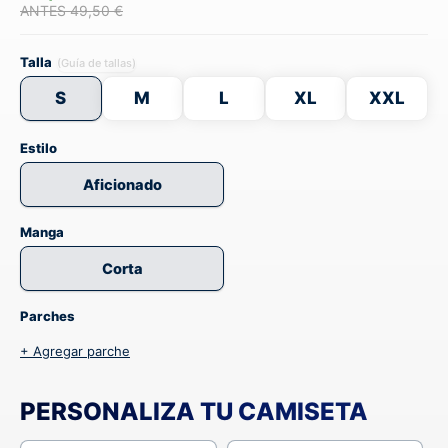
ANTES 49,50 €
Talla
(Guía de tallas)
S
M
L
XL
XXL
Estilo
Aficionado
Manga
Corta
Parches
+ Agregar parche
PERSONALIZA TU CAMISETA