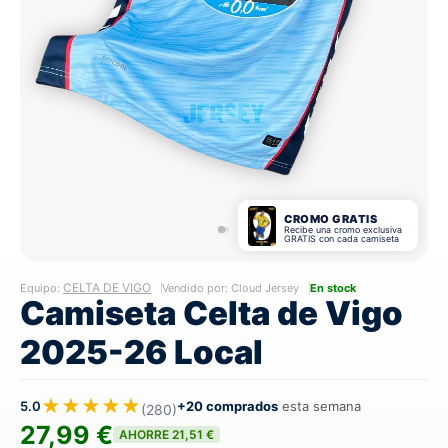
CROMO GRATIS
Recibe una cromo exclusiva
GRATIS con cada camiseta
CELTA DE VIGO
Equipo:
Vendido por: Cloud Jersey
En stock
Camiseta Celta de Vigo
2025-26 Local
★★★★★
5.0
+20 comprados
esta semana
(280)
27,99 €
AHORRE 21,51 €