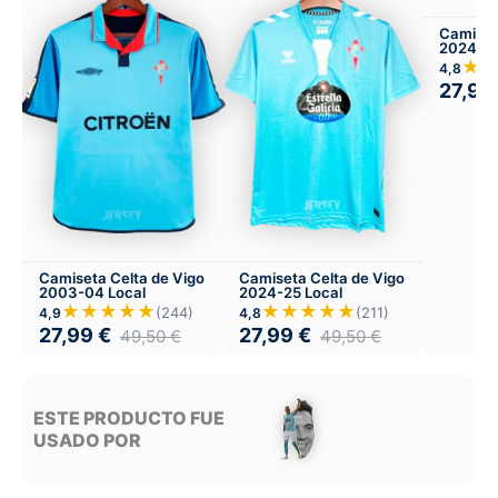
Camiset
2024-25
Infantil 
★
4,8
27,99
Camiseta Celta de Vigo
Camiseta Celta de Vigo
2003-04 Local
2024-25 Local
★★★★★
★★★★★
(244)
(211)
4,9
4,8
27,99
€
27,99
€
49,50
€
49,50
€
ESTE PRODUCTO FUE
USADO POR