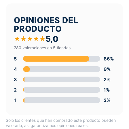
OPINIONES DEL
PRODUCTO
5,0
★
★
★
★
★
280 valoraciones en 5 tiendas
5
86%
4
9%
3
2%
2
1%
1
2%
Solo los clientes que han comprado este producto pueden
valorarlo, así garantizamos opiniones reales.