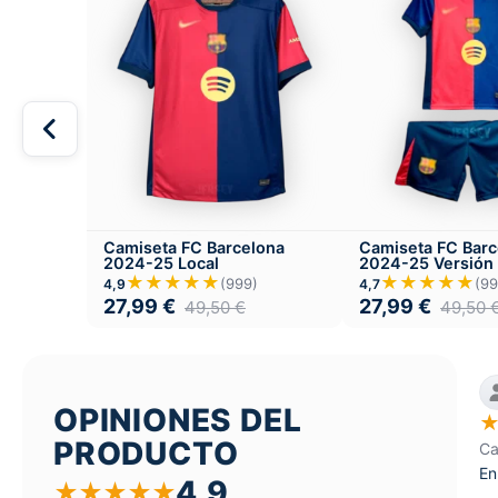
Camiseta FC Barcelona
Camiseta FC Barc
2024-25 Local
2024-25 Versión I
Local
★★★★★
★★★★★
(999)
(99
4,9
4,7
27,99
€
27,99
€
49,50
€
49,50
OPINIONES DEL
PRODUCTO
Ca
En
4,9
★
★
★
★
★