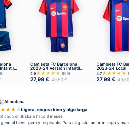
elona
Camiseta FC Barcelona
Camiseta FC Ba
nfantil
2023-24 Versión Infantil
2023-24 Local
Local
★★★★★
★★★★★
9)
(999)
(
4,9
4,7
27,99
€
27,99
€
€
49,50
€
49,5
Almudena
★
★
★
★
★
Ligera, respira bien y algo larga
lificado en
Bizkaia
hace
3 meses
 general bien: ligera y respirable. Para mi gusto, un pelín larga y man