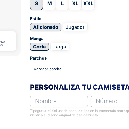
S
M
L
XL
XXL
Estilo
Aficionado
Jugador
Manga
siva
eta
Corta
Larga
Parches
+ Agregar parche
PERSONALIZA TU CAMISET
Nombre
Número
Tipografía oficial usada por el equipo en la temporada corres
idéntica al diseño original de esa camiseta.