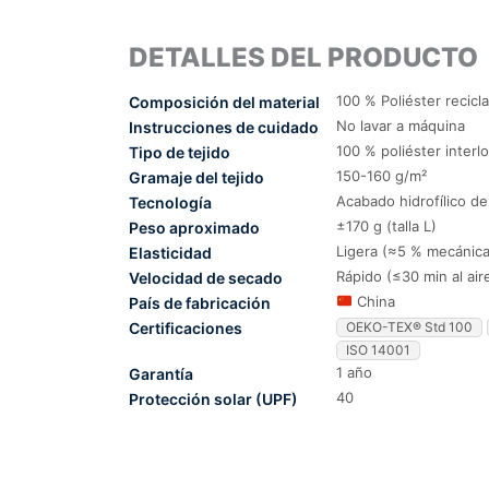
DETALLES DEL PRODUCTO
100 % Poliéster recicl
Composición del material
No lavar a máquina
Instrucciones de cuidado
100 % poliéster interl
Tipo de tejido
150-160 g/m²
Gramaje del tejido
Acabado hidrofílico d
Tecnología
±170 g (talla L)
Peso aproximado
Ligera (≈5 % mecánica
Elasticidad
Rápido (≤30 min al air
Velocidad de secado
China
País de fabricación
Certificaciones
OEKO-TEX® Std 100
ISO 14001
1 año
Garantía
40
Protección solar (UPF)