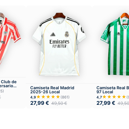
 Club de
ersario
Camiseta Real Madrid
Camiseta Real B
65)
2025-26 Local
97 Local
★★★★★
★★★★★
€
(861)
(
4,9
4,7
27,99
€
27,99
€
49,50
€
49,5