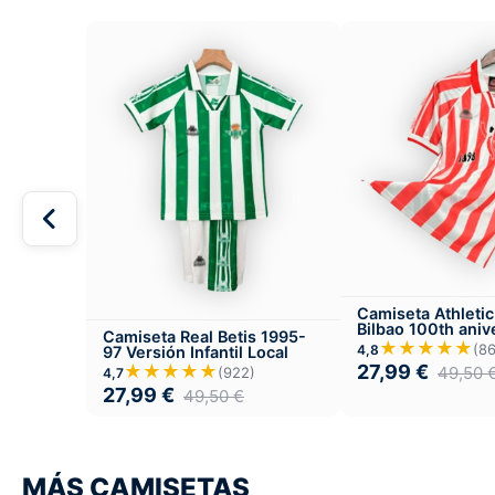
Camiseta Athletic
Bilbao 100th aniv
Camiseta Real Betis 1995-
1998
★★★★★
(8
4,8
97 Versión Infantil Local
27,99
€
★★★★★
49,50
(922)
4,7
27,99
€
49,50
€
MÁS CAMISETAS