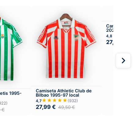
Camiseta Real
2025-26 Versió
Local
★★★★
4,8
27,99
€
49,
Camiseta Athletic Club de
etis 1995-
Bilbao 1995-97 local
★★★★★
(932)
4,7
922)
27,99
€
49,50
€
0
€