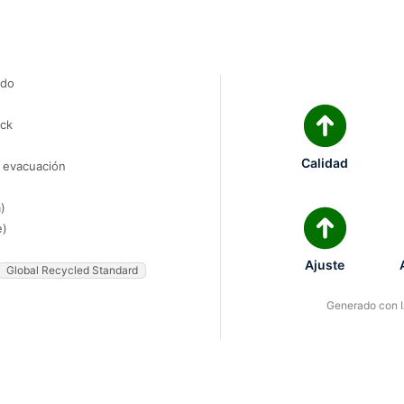
ado
ock
Calidad
e evacuación
)
e)
Ajuste
Global Recycled Standard
Generado con IA