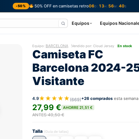
50% OFF en camisetas retro
06
13
56
39
:
:
:
-50%
D
H
M
S
Equipos
Equipos Nacional
BARCELONA
Equipo:
Vendido por: Cloud Jersey
En stock
Camiseta FC
Barcelona 2024-2
Visitante
★★★★★
4.9
+26 comprados
esta semana
(669)
27,99 €
AHORRE 21,51 €
ANTES 49,50 €
Talla
(Guía de tallas)