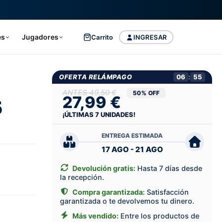
es
Jugadores
Carrito
INGRESAR
OFERTA RELÁMPAGO
06
:
54
49,50 €
50% OFF
27,99 €
5
¡ÚLTIMAS
7
UNIDADES!
ENTREGA ESTIMADA
17 AGO - 21 AGO
Devolución gratis:
Hasta 7 días desde
la recepción.
Compra garantizada:
Satisfacción
garantizada o te devolvemos tu dinero.
Más vendido:
Entre los productos de