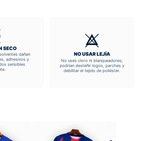
N SECO
NO USAR LEJÍA
; solventes dañan
res, adhesivos y
No uses cloro ni blanqueadores;
dos sensibles
podrían desteñir logos, parches y
te.
debilitar el tejido de poliéster.