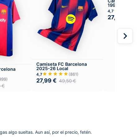
Camiseta FC B
1999 Local
★★★★
4,7
27,99
€
49,
Camiseta FC Barcelona
2025-26 Local
rcelona
★★★★★
(861)
4,7
999)
27,99
€
49,50
€
0
€
gas algo sueltas. Aun así, por el precio, fetén.