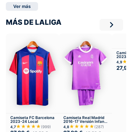
Ver más
MÁS DE LALIGA
Camiset
2023-24
Infantil 
★
4,9
27,99
Camiseta FC Barcelona
Camiseta Real Madrid
2023-24 Local
2016-17 Versión Infantil
Visitante
★★★★★
★★★★★
(999)
(287)
4,7
4,8