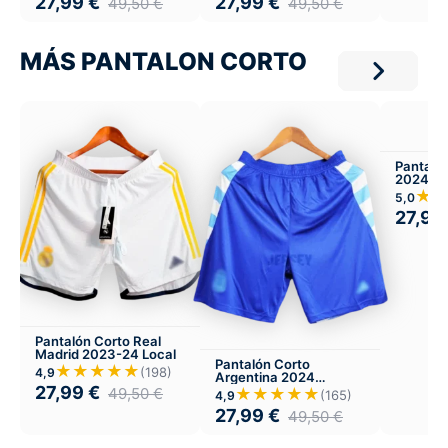
27,99
€
27,99
€
49,50
€
49,50
€
MÁS PANTALON CORTO
Pantaló
2024 Lo
★
5,0
27,99
Pantalón Corto Real
Madrid 2023-24 Local
Pantalón Corto
★★★★★
(198)
4,9
Argentina 2024
27,99
€
Visitante
49,50
€
★★★★★
(165)
4,9
27,99
€
49,50
€