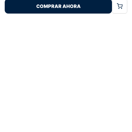
COMPRAR AHORA
Política de Cookies
Política de Privacidad
Términos Legales
4,6
basado en 116+ reseñas
★★★★★
verificadas
¿Tienes dudas con la talla o el envío?
Escríbenos por WhatsApp