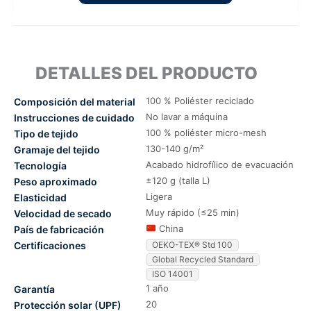
DETALLES DEL PRODUCTO
100 % Poliéster reciclado
Composición del material
No lavar a máquina
Instrucciones de cuidado
100 % poliéster micro-mesh
Tipo de tejido
130-140 g/m²
Gramaje del tejido
Acabado hidrofílico de evacuación
Tecnología
±120 g (talla L)
Peso aproximado
Ligera
Elasticidad
Muy rápido (≤25 min)
Velocidad de secado
China
País de fabricación
Certificaciones
OEKO-TEX® Std 100
Global Recycled Standard
ISO 14001
1 año
Garantía
20
Protección solar (UPF)