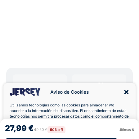
Aviso de Cookies
Envíos a Domicilio
Devolución 7 Días
Utilizamos tecnologías como las cookies para almacenar y/o
acceder a la información del dispositivo. El consentimiento de estas
tecnologías nos permitirá procesar datos como el comportamiento de
navegación o las identificaciones únicas en este sitio. No consentir o
27,99 €
retirar el consentimiento, puede afectar negativamente a ciertas
49,50 €
50% off
Últimas
6
Rechazar
Aceptar
características y funciones.
Pagos 100% Seguros
Ofertas Sin Límites