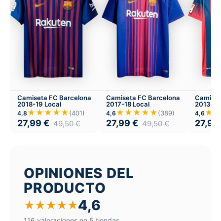
Camiseta FC Barcelona
Camiseta FC Barcelona
Camiset
2018-19 Local
2017-18 Local
2013-14
★★★★★
★★★★★
★
(401)
(389)
4,8
4,6
4,6
27,99
€
27,99
€
27,99
49,50
€
49,50
€
OPINIONES DEL
PRODUCTO
4,6
★
★
★
★
★
116 valoraciones en 5 tiendas