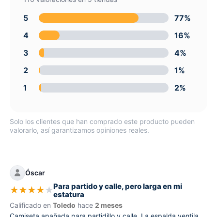
5
77%
4
16%
3
4%
2
1%
1
2%
Solo los clientes que han comprado este producto pueden
valorarlo, así garantizamos opiniones reales.
Óscar
Para partido y calle, pero larga en mi
★
★
★
★
★
estatura
Calificado en
Toledo
hace
2 meses
Camiseta apañada para partidillo y calle. La espalda ventila