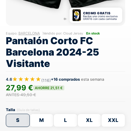
CROMO GRATIS
Recibe una cromo exclusiva
GRATIS con cada camiseta
BARCELONA
Equipo:
Vendido por: Cloud Jersey
En stock
Pantalón Corto FC
Barcelona 2024-25
Visitante
★★★★★
4.6
+16 comprados
esta semana
(116)
27,99 €
AHORRE 21,51 €
ANTES 49,50 €
Talla
(Guía de tallas)
S
M
L
XL
XXL