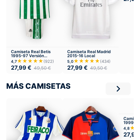
Camiseta Real Betis
Camiseta Real Madrid
1995-97 Versión
2015-16 Local
Infantil Local
★★★★★
★★★★★
(922)
(434)
4,7
5,0
27,99
€
27,99
€
49,50
€
49,50
€
MÁS CAMISETAS
Camiset
1999-2
★
4,8
27,99