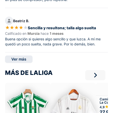
Beatriz B.
★
★
★
★
★
Sencilla y resultona; talla algo suelta
Calificado en
Murcia
hace
1 meses
Buena opción si quieres algo sencillo y que luzca. A mí me
quedó un poco suelta, nada grave. Por lo demás, bien.
Ver más
MÁS DE LALIGA
Camiset
La Coru
Local
★
4,9
27,99