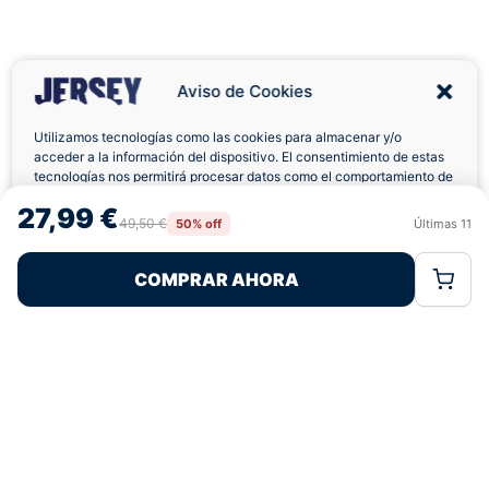
Aviso de Cookies
Utilizamos tecnologías como las cookies para almacenar y/o
acceder a la información del dispositivo. El consentimiento de estas
tecnologías nos permitirá procesar datos como el comportamiento de
Envíos a Domicilio
Devolución 7 Días
navegación o las identificaciones únicas en este sitio. No consentir o
27,99 €
retirar el consentimiento, puede afectar negativamente a ciertas
49,50 €
50% off
Últimas
11
Rechazar
Aceptar
características y funciones.
COMPRAR AHORA
Política de Cookies
Política de Privacidad
Términos Legales
Pagos 100% Seguros
Ofertas Sin Límites
4,7
basado en 332+ reseñas
★★★★★
verificadas