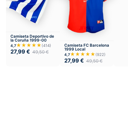
Camiseta Deportivo de
la Coruña 1999-00
★★★★★
Camiseta FC Barcelona
(414)
4,7
1999 Local
27,99
€
49,50
€
★★★★★
(922)
4,7
27,99
€
49,50
€