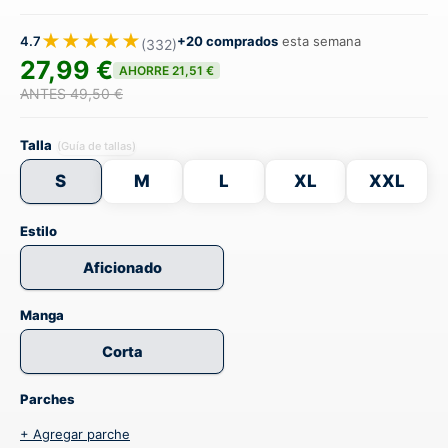
★★★★★
4.7
+20 comprados
esta semana
(332)
27,99 €
AHORRE 21,51 €
ANTES 49,50 €
Talla
(Guía de tallas)
S
M
L
XL
XXL
Estilo
Aficionado
Manga
Corta
Parches
+ Agregar parche