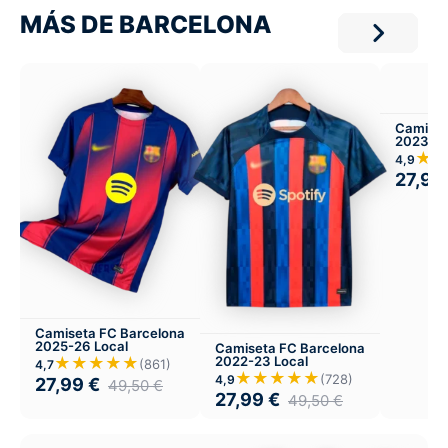
MÁS DE BARCELONA
Camiset
2023-24
★
4,9
27,99
Camiseta FC Barcelona
2025-26 Local
Camiseta FC Barcelona
★★★★★
2022-23 Local
(861)
4,7
★★★★★
(728)
4,9
27,99
€
49,50
€
27,99
€
49,50
€