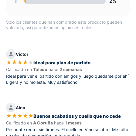
1
2%
Solo los clientes que han comprado este producto pueden
valorarlo, así garantizamos opiniones reales.
Víctor
★
★
★
★
★
Ideal para plan de partido
Calificado en
Toledo
hace
2 semanas
Ideal para ver el partido con amigos y luego quedarse por ahí.
Ligera y no molesta. Muy satisfecho.
Aina
★
★
★
★
★
Buenos acabados y cuello que no cede
Calificado en
A Coruña
hace
1 meses
Pespunte recto, sin tirones. El cuello en V no se abre. Me faltó
un plus de compresión, pero repetiría.