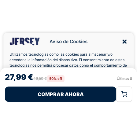
Aviso de Cookies
Utilizamos tecnologías como las cookies para almacenar y/o
acceder a la información del dispositivo. El consentimiento de estas
tecnologías nos permitirá procesar datos como el comportamiento de
Envíos a Domicilio
Devolución 7 Días
navegación o las identificaciones únicas en este sitio. No consentir o
27,99 €
retirar el consentimiento, puede afectar negativamente a ciertas
49,50 €
50% off
Últimas
8
Rechazar
Aceptar
características y funciones.
COMPRAR AHORA
Política de Cookies
Política de Privacidad
Términos Legales
Pagos 100% Seguros
Ofertas Sin Límites
4,8
basado en 510+ reseñas
★★★★★
verificadas