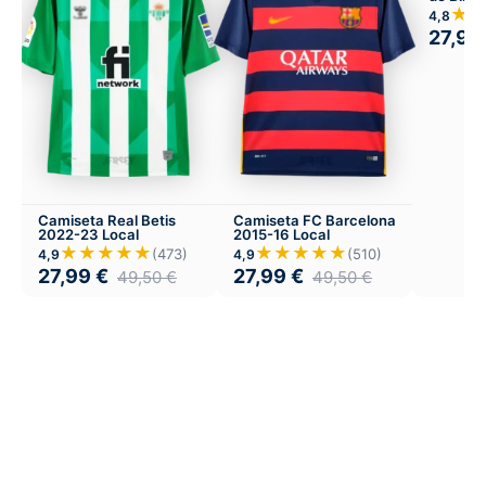
Visitant
★
4,8
27,99
Camiseta Real Betis
Camiseta FC Barcelona
2022-23 Local
2015-16 Local
★★★★★
★★★★★
(473)
(510)
4,9
4,9
27,99
€
27,99
€
49,50
€
49,50
€