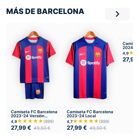
MÁS DE BARCELONA
Camiset
2024-25
★
4,9
27,99
Camiseta FC Barcelona
Camiseta FC Barcelona
2023-24 Versión
2023-24 Local
Infantil Local
★★★★★
★★★★★
(999)
(999)
4,9
4,7
27,99
€
27,99
€
49,50
€
49,50
€