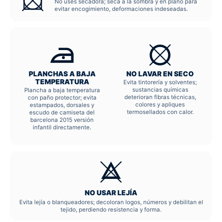
No uses secadora; seca a la sombra y en plano para
evitar encogimiento, deformaciones indeseadas.
PLANCHAS A BAJA
NO LAVAR EN SECO
TEMPERATURA
Evita tintorería y solventes;
sustancias químicas
Plancha a baja temperatura
deterioran fibras técnicas,
con paño protector; evita
colores y apliques
estampados, dorsales y
termosellados con calor.
escudo de camiseta del
barcelona 2015 versión
infantil directamente.
NO USAR LEJÍA
Evita lejía o blanqueadores; decoloran logos, números y debilitan el
tejido, perdiendo resistencia y forma.