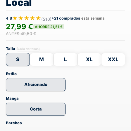
Local
★★★★★
4.8
+21 comprados
esta semana
(510)
27,99 €
AHORRE 21,51 €
ANTES 49,50 €
Talla
(Guía de tallas)
S
M
L
XL
XXL
Estilo
Aficionado
Manga
Corta
Parches