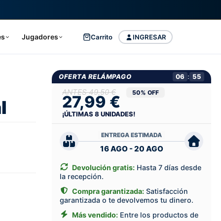
es
Jugadores
Carrito
INGRESAR
OFERTA RELÁMPAGO
06
:
54
49,50 €
50% OFF
27,99 €
l
¡ÚLTIMAS
8
UNIDADES!
ENTREGA ESTIMADA
16 AGO - 20 AGO
Devolución gratis:
Hasta 7 días desde
la recepción.
Compra garantizada:
Satisfacción
garantizada o te devolvemos tu dinero.
Más vendido:
Entre los productos de