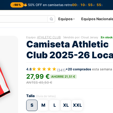
50% OFF en camisetas retro
00
10
55
54
:
:
:
-50%
D
H
M
S
Equipos
Equipos Nacional
ATHLETIC CLUB
Equipo:
Vendido por: Cloud Jersey
En stock
Camiseta Athletic
Club 2025-26 Loca
★★★★★
4.8
+20 comprados
esta semana
(341)
27,99 €
AHORRE 21,51 €
ANTES 49,50 €
Talla
(Guía de tallas)
S
M
L
XL
XXL