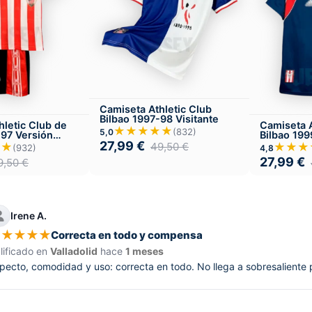
Camiseta Athletic Club
Bilbao 1997-98 Visitante
hletic Club de
Camiseta A
★★★★★
(832)
5,0
-97 Versión
Bilbao 199
l
27,99
€
★★
★★★
49,50
€
(932)
4,8
27,99
€
9,50
€
Irene A.
★
★
★
★
★
Correcta en todo y compensa
lificado en
Valladolid
hace
1 meses
pecto, comodidad y uso: correcta en todo. No llega a sobresaliente 