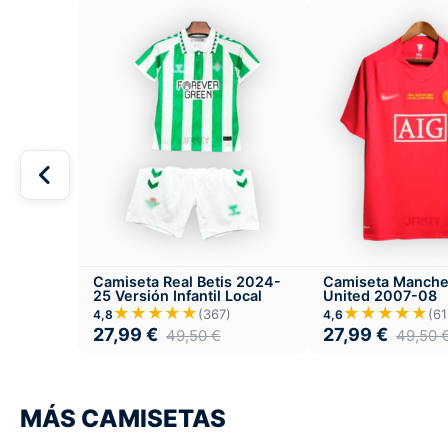
Camiseta Real Betis 2024-
Camiseta Manche
25 Versión Infantil Local
United 2007-08
★★★★★
★★★★★
(367)
(61
4,8
4,6
27,99
€
27,99
€
49,50
€
49,50
MÁS CAMISETAS