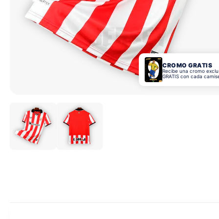
CROMO GRATIS
Recibe una cromo exclu
GRATIS con cada camis