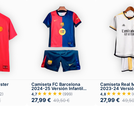
ster
Camiseta FC Barcelona
Camiseta Real 
2024-25 Versión Infantil
2023-24 Versión
Local
Local
★★★★★
★★★★★
2)
(999)
(
4,7
4,8
27,99
€
27,99
€
€
49,50
€
49,5