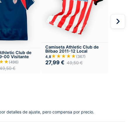
Camiseta Athletic Club de
Bilbao 2011-12 Local
thletic Club de
★★★★★
9-00 Visitante
(367)
4,8
★★
27,99
€
(496)
49,50
€
49,50
€
por detalles de ajuste, pero compensa por precio.