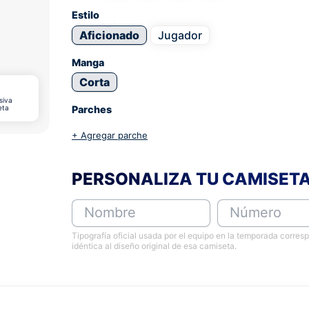
Estilo
Aficionado
Jugador
Manga
Corta
siva
eta
Parches
+ Agregar parche
PERSONALIZA TU CAMISET
Nombre
Número
Tipografía oficial usada por el equipo en la temporada corres
idéntica al diseño original de esa camiseta.