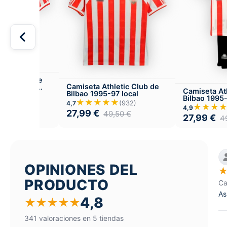
etic Club de
Camiseta Athletic Club de
aniversario
Camiseta At
Bilbao 1995-97 local
★
(865)
Bilbao 1995
★★★★★
(932)
4,7
Infantil Loca
★★★
,50
€
4,9
27,99
€
49,50
€
27,99
€
4
OPINIONES DEL
PRODUCTO
Ca
As
4,8
★
★
★
★
★
341 valoraciones en 5 tiendas