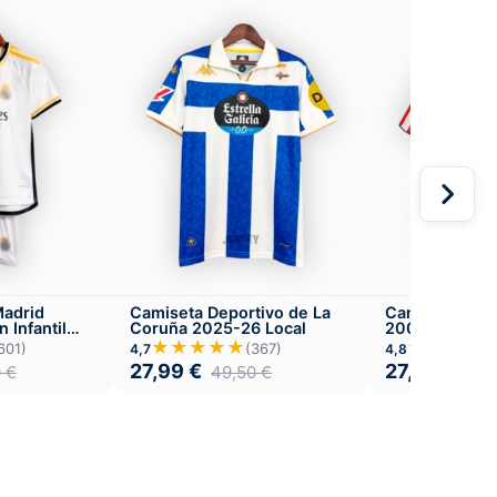
Madrid
Camiseta Deportivo de La
Camiseta Atlé
 Infantil
Coruña 2025-26 Local
2004-05
★★★★★
★★★★
601)
(367)
4,7
4,8
27,99
€
27,99
€
0
€
49,50
€
49,