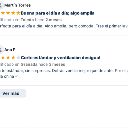
Martín Torres
★
★
★
★
★
Buena para el día a día; algo amplia
lificado en
Toledo
hace
2 meses
rfecta para el día a día. Algo amplia, pero cómoda. Tras el primer l
Ana P.
★
★
★
★
★
Corte estándar y ventilación desigual
lificado en
Granada
hace
3 meses
rte estándar, sin sorpresas. Detrás ventila mejor que delante. Por el 
lla china -1.
Ver más