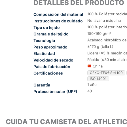
DETALLES DEL PRODUCTO
100 % Poliéster recicl
Composición del material
No lavar a máquina
Instrucciones de cuidado
100 % poliéster interl
Tipo de tejido
150-160 g/m²
Gramaje del tejido
Acabado hidrofílico d
Tecnología
±170 g (talla L)
Peso aproximado
Ligera (≈5 % mecánica
Elasticidad
Rápido (≤30 min al air
Velocidad de secado
China
País de fabricación
Certificaciones
OEKO-TEX® Std 100
ISO 14001
1 año
Garantía
40
Protección solar (UPF)
CUIDA TU CAMISETA DEL ATHLETI