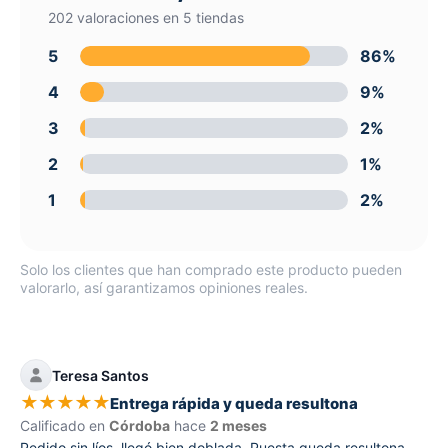
202 valoraciones en 5 tiendas
5
86%
4
9%
3
2%
2
1%
1
2%
Solo los clientes que han comprado este producto pueden
valorarlo, así garantizamos opiniones reales.
Teresa Santos
★
★
★
★
★
Entrega rápida y queda resultona
Calificado en
Córdoba
hace
2 meses
Pedido sin líos, llegó bien doblada. Puesta queda resultona,