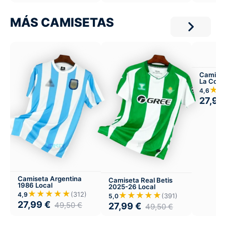
MÁS CAMISETAS
Camiset
La Coru
Local
★
4,6
27,99
Camiseta Argentina
Camiseta Real Betis
1986 Local
2025-26 Local
★★★★★
(312)
★★★★★
4,9
(391)
5,0
27,99
€
49,50
€
27,99
€
49,50
€