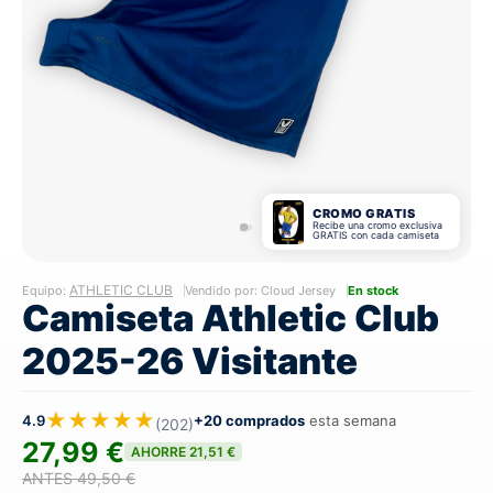
CROMO GRATIS
Recibe una cromo exclusiva
GRATIS con cada camiseta
ATHLETIC CLUB
Equipo:
Vendido por: Cloud Jersey
En stock
Camiseta Athletic Club
2025-26 Visitante
★★★★★
4.9
+20 comprados
esta semana
(202)
27,99 €
AHORRE 21,51 €
ANTES 49,50 €