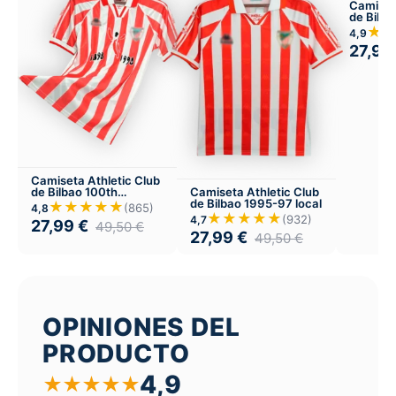
Camiset
de Bilb
Versión 
★
4,9
27,99
Camiseta Athletic Club
Camiseta Athletic Club
de Bilbao 100th
de Bilbao 1995-97 local
aniversario 1998
★★★★★
(865)
4,8
★★★★★
(932)
4,7
27,99
€
49,50
€
27,99
€
49,50
€
OPINIONES DEL
PRODUCTO
4,9
★
★
★
★
★