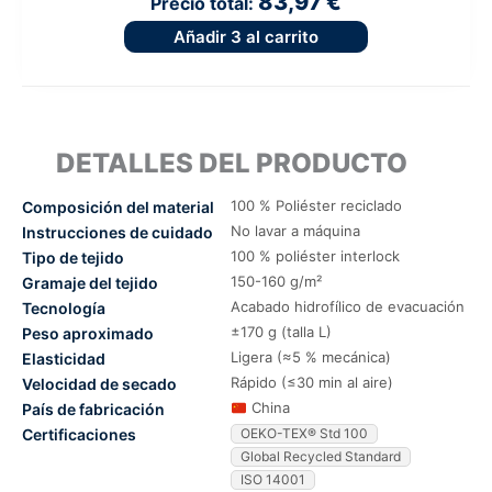
83,97 €
Precio total:
Añadir
3
al carrito
DETALLES DEL PRODUCTO
100 % Poliéster reciclado
Composición del material
No lavar a máquina
Instrucciones de cuidado
100 % poliéster interlock
Tipo de tejido
150-160 g/m²
Gramaje del tejido
Acabado hidrofílico de evacuación
Tecnología
±170 g (talla L)
Peso aproximado
Ligera (≈5 % mecánica)
Elasticidad
Rápido (≤30 min al aire)
Velocidad de secado
China
País de fabricación
Certificaciones
OEKO-TEX® Std 100
Global Recycled Standard
ISO 14001