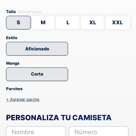
Talla
(Guía de tallas)
S
M
L
XL
XXL
Estilo
Aficionado
Manga
Corta
Parches
+ Agregar parche
PERSONALIZA TU CAMISETA
Nombre
Número