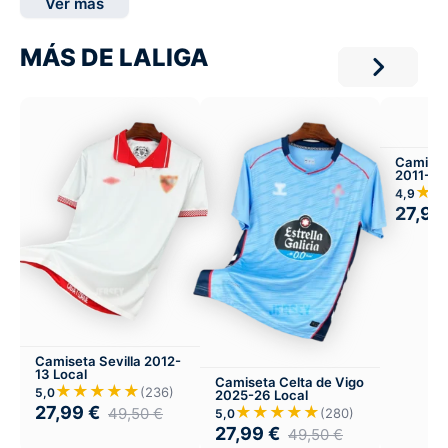
Ver más
MÁS DE LALIGA
Camiset
2011-12 
★
4,9
27,99
Camiseta Sevilla 2012-
13 Local
Camiseta Celta de Vigo
★★★★★
(236)
5,0
2025-26 Local
27,99
€
★★★★★
49,50
€
(280)
5,0
27,99
€
49,50
€