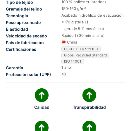
100 % poliéster interlock
Tipo de tejido
150-160 g/m²
Gramaje del tejido
Acabado hidrofílico de evacuación
Tecnología
±170 g (talla L)
Peso aproximado
Ligera (≈5 % mecánica)
Elasticidad
Rápido (≤30 min al aire)
Velocidad de secado
China
País de fabricación
Certificaciones
OEKO-TEX® Std 100
Global Recycled Standard
ISO 14001
1 año
Garantía
40
Protección solar (UPF)
Calidad
Transpirabilidad