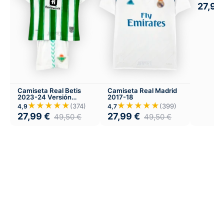
27,99
Camiseta Real Betis
Camiseta Real Madrid
2023-24 Versión
2017-18
Infantil Local
★★★★★
★★★★★
(374)
(399)
4,9
4,7
27,99
€
27,99
€
49,50
€
49,50
€