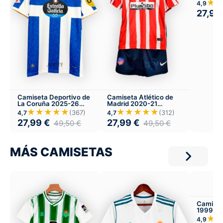
★
4,9
27,99
Camiseta Deportivo de
Camiseta Atlético de
La Coruña 2025-26
Madrid 2020-21
Local
Versión Infantil Local
★★★★★
★★★★★
(367)
(312)
4,7
4,7
27,99
€
27,99
€
49,50
€
49,50
€
MÁS CAMISETAS
Camiset
1999-00
★
4,9