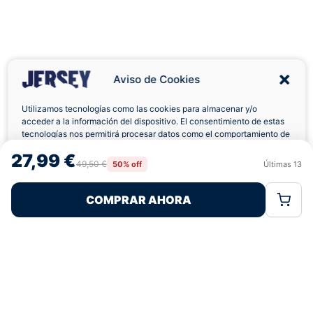
Aviso de Cookies
Utilizamos tecnologías como las cookies para almacenar y/o
acceder a la información del dispositivo. El consentimiento de estas
tecnologías nos permitirá procesar datos como el comportamiento de
Envíos a Domicilio
Devolución 7 Días
navegación o las identificaciones únicas en este sitio. No consentir o
27,99 €
retirar el consentimiento, puede afectar negativamente a ciertas
49,50 €
50% off
Últimas
13
Rechazar
Aceptar
características y funciones.
COMPRAR AHORA
Política de Cookies
Política de Privacidad
Términos Legales
Pagos 100% Seguros
Ofertas Sin Límites
4,9
basado en 244+ reseñas
★★★★★
verificadas