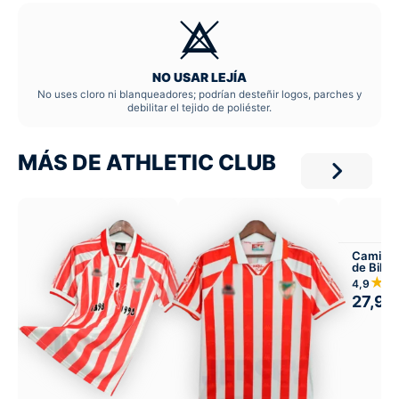
NO USAR LEJÍA
No uses cloro ni blanqueadores; podrían desteñir logos, parches y
debilitar el tejido de poliéster.
MÁS DE ATHLETIC CLUB
Camiset
de Bilb
Versión 
★
4,9
27,99