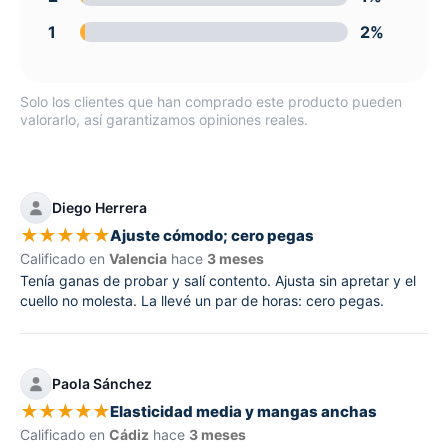
1
2%
Solo los clientes que han comprado este producto pueden
valorarlo, así garantizamos opiniones reales.
Diego Herrera
★
★
★
★
★
Ajuste cómodo; cero pegas
Calificado en
Valencia
hace
3 meses
Tenía ganas de probar y salí contento. Ajusta sin apretar y el
cuello no molesta. La llevé un par de horas: cero pegas.
Paola Sánchez
★
★
★
★
★
Elasticidad media y mangas anchas
Calificado en
Cádiz
hace
3 meses