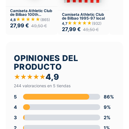
Camiseta Athletic Club
Camiseta Athletic Club
de Bilbao 100th
de Bilbao 1995-97 local
aniversario 1998
★★★★★
(865)
4,8
★★★★★
(932)
4,7
27,99
€
49,50
€
27,99
€
49,50
€
OPINIONES DEL
PRODUCTO
4,9
★
★
★
★
★
244 valoraciones en 5 tiendas
5
86%
4
9%
3
2%
2
1%