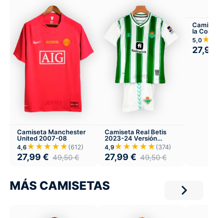
Camiset
la Coru
visitant
★
5,0
27,99
Camiseta Manchester
Camiseta Real Betis
United 2007-08
2023-24 Versión
Infantil Local
★★★★★
★★★★★
(612)
(374)
4,6
4,9
27,99
€
27,99
€
49,50
€
49,50
€
MÁS CAMISETAS