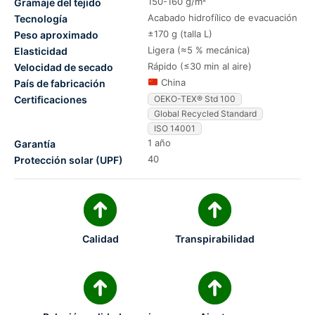
150-160 g/m²
Gramaje del tejido
Acabado hidrofílico de evacuación
Tecnología
±170 g (talla L)
Peso aproximado
Ligera (≈5 % mecánica)
Elasticidad
Rápido (≤30 min al aire)
Velocidad de secado
China
País de fabricación
Certificaciones
OEKO-TEX® Std 100
Global Recycled Standard
ISO 14001
1 año
Garantía
40
Protección solar (UPF)
Calidad
Transpirabilidad