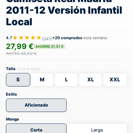
2011-12 Versión Infantil
Local
★★★★★
4.7
+20 comprados
esta semana
(341)
27,99 €
AHORRE 21,51 €
ANTES 49,50 €
Talla
(Guía de tallas)
S
M
L
XL
XXL
Estilo
Aficionado
Manga
Corta
Larga