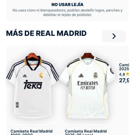
NO USAR LEJÍA
No uses cloro ni blanqueadores; podrían desteñir logos, parches y
debilitar el tejido de poliéster.
MÁS DE REAL MADRID
Camiset
2025-26
Infantil 
★
4,8
27,99
Camiseta Real Madrid
Camiseta Real Madrid
1999-2000
2025-26 Local