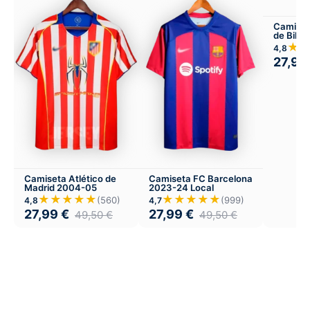
Camiset
de Bilba
aniversa
★
4,8
27,99
Camiseta Atlético de
Camiseta FC Barcelona
Madrid 2004-05
2023-24 Local
★★★★★
★★★★★
(560)
(999)
4,8
4,7
27,99
€
27,99
€
49,50
€
49,50
€