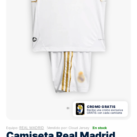
CROMO GRATIS
Recibe una cromo exclusiva
GRATIS con cada camiseta
REAL MADRID
Equipo:
Vendido por: Cloud Jersey
En stock
Camiseta Real Madrid