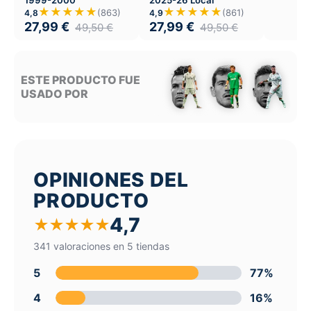
★★★★★
★★★★★
(863)
(861)
4,8
4,9
27,99
€
27,99
€
49,50
€
49,50
€
ESTE PRODUCTO FUE
USADO POR
OPINIONES DEL
PRODUCTO
4,7
★
★
★
★
★
341 valoraciones en 5 tiendas
5
77%
4
16%