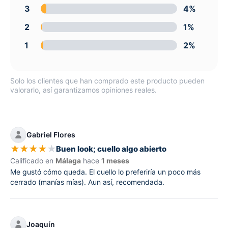
3
4%
2
1%
1
2%
Solo los clientes que han comprado este producto pueden
valorarlo, así garantizamos opiniones reales.
Gabriel Flores
★
★
★
★
★
Buen look; cuello algo abierto
Calificado en
Málaga
hace
1 meses
Me gustó cómo queda. El cuello lo preferiría un poco más
cerrado (manías mías). Aun así, recomendada.
Joaquín