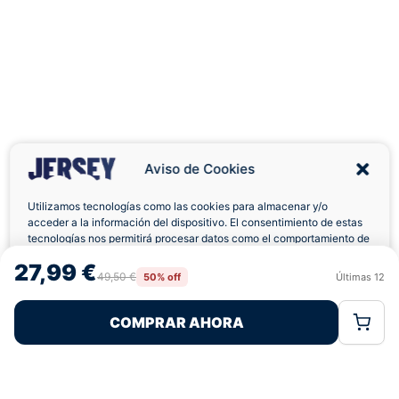
Aviso de Cookies
Utilizamos tecnologías como las cookies para almacenar y/o
acceder a la información del dispositivo. El consentimiento de estas
tecnologías nos permitirá procesar datos como el comportamiento de
Envíos a Domicilio
Devolución 7 Días
navegación o las identificaciones únicas en este sitio. No consentir o
27,99 €
retirar el consentimiento, puede afectar negativamente a ciertas
49,50 €
50% off
Últimas
12
Rechazar
Aceptar
características y funciones.
COMPRAR AHORA
Política de Cookies
Política de Privacidad
Términos Legales
Pagos 100% Seguros
Ofertas Sin Límites