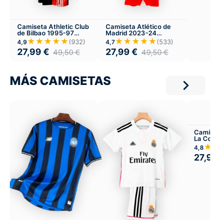
Camiseta Athletic Club
Camiseta Atlético de
de Bilbao 1995-97
Madrid 2023-24
Versión Infantil Local
Versión Infantil Local
★★★★★
★★★★★
(932)
(533)
4,9
4,7
27,99
€
27,99
€
49,50
€
49,50
€
MÁS CAMISETAS
Camiset
La Coru
Local
★
4,8
27,99