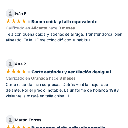
Iván E.
★
★
★
★
★
Buena caída y talla equivalente
Calificado en
Alicante
hace
3 meses
Tela con buena caída y apenas se arruga. Transfer dorsal bien
alineado. Talla UE me coincidió con la habitual.
Ana P.
★
★
★
★
★
Corte estándar y ventilación desigual
Calificado en
Granada
hace
3 meses
Corte estándar, sin sorpresas. Detrás ventila mejor que
delante. Por el precio, notable. La uniforme de holanda 1988
visitante la miraré en talla china -1.
Martín Torres
★
★
★
★
★
Buena para el día a día; algo amplia