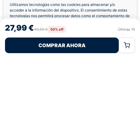
Utilizamos tecnologías como las cookies para almacenar y/o
acceder a la información del dispositivo. El consentimiento de estas
Envíos a Domicilio
Devolución 7 Días
tecnologías nos permitirá procesar datos como el comportamiento de
navegación o las identificaciones únicas en este sitio. No consentir o
27,99 €
retirar el consentimiento, puede afectar negativamente a ciertas
49,50 €
50% off
Últimas
10
Rechazar
Aceptar
características y funciones.
COMPRAR AHORA
Política de Cookies
Política de Privacidad
Términos Legales
Pagos 100% Seguros
Ofertas Sin Límites
4,9
basado en 244+ reseñas
★★★★★
verificadas
¿Tienes dudas con la talla o el envío?
Escríbenos por WhatsApp