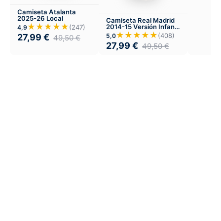
Camiseta Atalanta
2025-26 Local
Camiseta Real Madrid
★★★★★
2014-15 Versión Infantil
(247)
4,9
Local
★★★★★
(408)
5,0
27,99
€
49,50
€
27,99
€
49,50
€