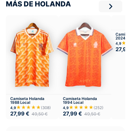
MÁS DE HOLANDA
Camiset
2024 Lo
★
4,9
27,99
Camiseta Holanda
Camiseta Holanda
1988 Local
1994 Local
★★★★★
★★★★★
(308)
(252)
4,9
4,9
27,99
€
27,99
€
49,50
€
49,50
€