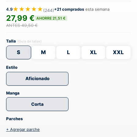
★★★★★
4.9
+21 comprados
esta semana
(244)
27,99 €
AHORRE 21,51 €
ANTES 49,50 €
Talla
(Guía de tallas)
S
M
L
XL
XXL
Estilo
Aficionado
Manga
Corta
Parches
+ Agregar parche