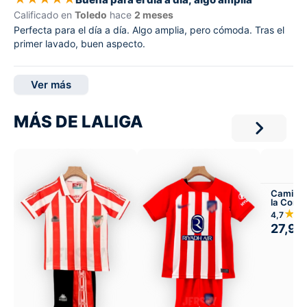
Calificado en
Toledo
hace
2 meses
Perfecta para el día a día. Algo amplia, pero cómoda. Tras el
primer lavado, buen aspecto.
Ver más
MÁS DE LALIGA
Camiset
la Coru
★★
4,7
27,99