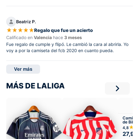
Beatriz P.
★
★
★
★
★
Regalo que fue un acierto
Calificado en
Valencia
hace
3 meses
Fue regalo de cumple y flipó. Le cambió la cara al abrirla. Yo
voy a por la camiseta del fcb 2020 en cuanto pueda.
Ver más
MÁS DE LALIGA
Camiset
de Bilba
aniversa
★
4,8
27,99