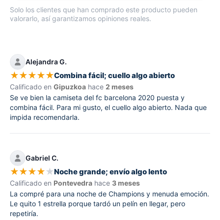
Solo los clientes que han comprado este producto pueden
valorarlo, así garantizamos opiniones reales.
Alejandra G.
★
★
★
★
★
Combina fácil; cuello algo abierto
Calificado en
Gipuzkoa
hace
2 meses
Se ve bien la camiseta del fc barcelona 2020 puesta y
combina fácil. Para mi gusto, el cuello algo abierto. Nada que
impida recomendarla.
Gabriel C.
★
★
★
★
★
Noche grande; envío algo lento
Calificado en
Pontevedra
hace
3 meses
La compré para una noche de Champions y menuda emoción.
Le quito 1 estrella porque tardó un pelín en llegar, pero
repetiría.