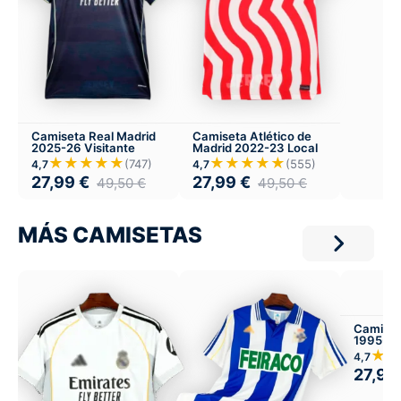
Camiseta Real Madrid
Camiseta Atlético de
2025-26 Visitante
Madrid 2022-23 Local
★★★★★
★★★★★
(747)
(555)
4,7
4,7
27,99
€
27,99
€
49,50
€
49,50
€
MÁS CAMISETAS
Camiset
1995-97
Infantil 
★★
4,7
27,99