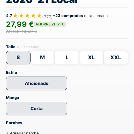
★★★★★
4.7
+23 comprados
esta semana
(377)
27,99 €
AHORRE 21,51 €
ANTES 49,50 €
Talla
(Guía de tallas)
S
M
L
XL
XXL
Estilo
Aficionado
Manga
Corta
Parches
+ Agregar parche