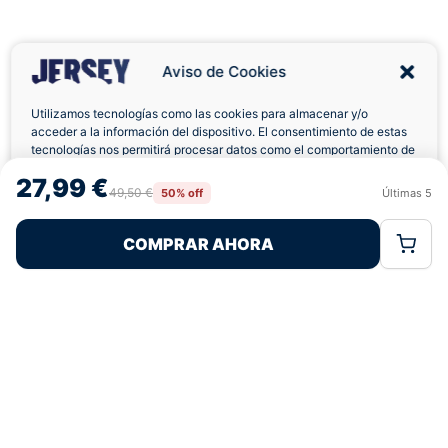
Aviso de Cookies
Utilizamos tecnologías como las cookies para almacenar y/o
acceder a la información del dispositivo. El consentimiento de estas
tecnologías nos permitirá procesar datos como el comportamiento de
Envíos a Domicilio
Devolución 7 Días
navegación o las identificaciones únicas en este sitio. No consentir o
27,99 €
retirar el consentimiento, puede afectar negativamente a ciertas
49,50 €
50% off
Últimas
5
Rechazar
Aceptar
características y funciones.
COMPRAR AHORA
Política de Cookies
Política de Privacidad
Términos Legales
Pagos 100% Seguros
Ofertas Sin Límites
4,7
basado en 377+ reseñas
★★★★★
verificadas