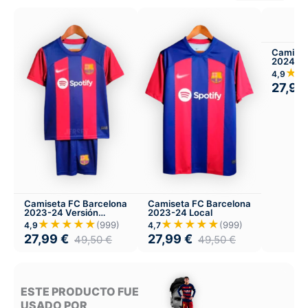
Camiset
2024-25
★
4,9
27,99
Camiseta FC Barcelona
Camiseta FC Barcelona
2023-24 Versión
2023-24 Local
Infantil Local
★★★★★
★★★★★
(999)
(999)
4,9
4,7
27,99
€
27,99
€
49,50
€
49,50
€
ESTE PRODUCTO FUE
USADO POR