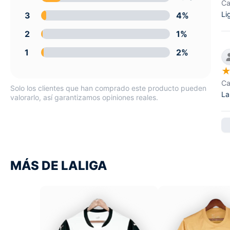
Ca
Li
3
4%
2
1%
1
2%
Ca
Solo los clientes que han comprado este producto pueden
La
valorarlo, así garantizamos opiniones reales.
MÁS DE LALIGA