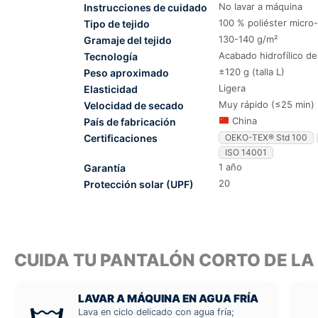
No lavar a máquina
Instrucciones de cuidado
100 % poliéster micr
Tipo de tejido
130-140 g/m²
Gramaje del tejido
Acabado hidrofílico d
Tecnología
±120 g (talla L)
Peso aproximado
Ligera
Elasticidad
Muy rápido (≤25 min)
Velocidad de secado
China
País de fabricación
Certificaciones
OEKO-TEX® Std 100
ISO 14001
1 año
Garantía
20
Protección solar (UPF)
CUIDA TU PANTALÓN CORTO DE L
LAVAR A MÁQUINA EN AGUA FRÍA
Lava en ciclo delicado con agua fría;