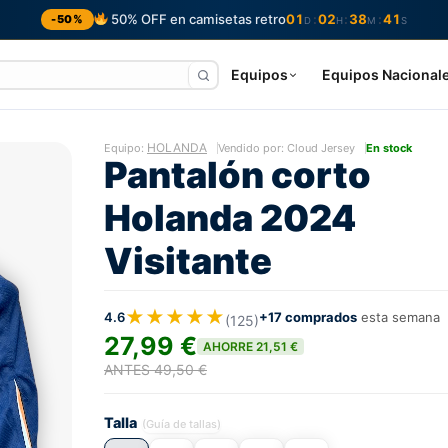
50% OFF en camisetas retro
01
02
38
40
:
:
:
-50%
D
H
M
S
Equipos
Equipos Nacional
HOLANDA
Equipo:
Vendido por: Cloud Jersey
En stock
Pantalón corto
Holanda 2024
Visitante
★★★★★
4.6
+17 comprados
esta semana
(125)
27,99 €
AHORRE 21,51 €
ANTES 49,50 €
Talla
(Guía de tallas)