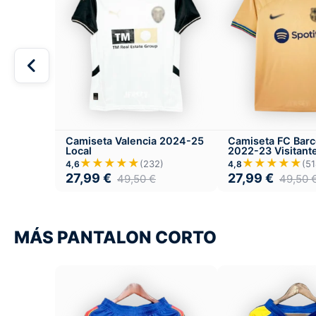
Camiseta Valencia 2024-25
Camiseta FC Barc
Local
2022-23 Visitant
★★★★★
★★★★★
(232)
(51
4,6
4,8
27,99
€
27,99
€
49,50
€
49,50
MÁS PANTALON CORTO