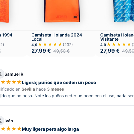
a 1994
Camiseta Holanda 2024
Camiseta Holan
Local
Visitante
★★★★★
★★★★★
52)
(232)
(
4,9
4,9
27,99
€
27,99
€
€
49,50
€
49,5
Samuel R.
★
★
★
★
★
Ligera; puños que ceden un poco
lificado en
Sevilla
hace
3 meses
jido que no pesa. Noté los puños ceder un poco con el uso, nada seri
Iván
★
★
★
★
★
Muy ligera pero algo larga