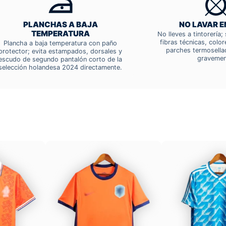
PLANCHAS A BAJA
NO LAVAR E
TEMPERATURA
No lleves a tintorería
fibras técnicas, colo
Plancha a baja temperatura con paño
parches termosella
protector; evita estampados, dorsales y
gravemen
escudo de segundo pantalón corto de la
selección holandesa 2024 directamente.