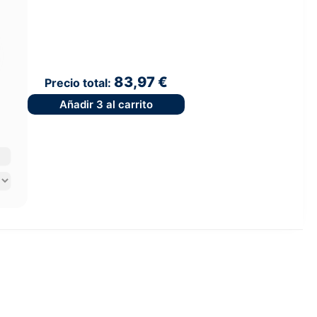
83,97 €
Precio total:
Añadir
3
al carrito