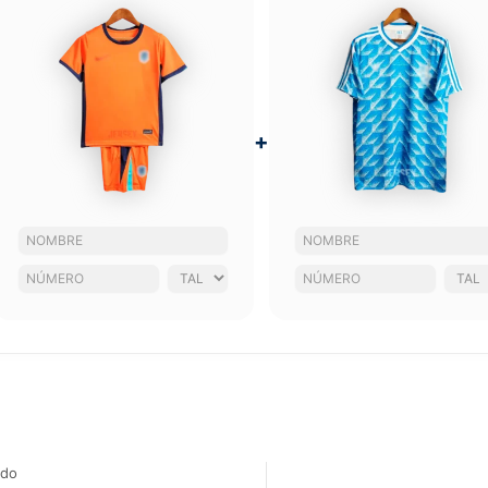
+
ado