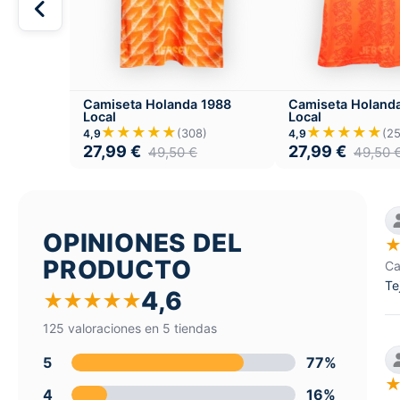
Camiseta Holanda 1988
Camiseta Holand
Local
Local
★★★★★
★★★★★
(308)
(2
4,9
4,9
27,99
€
27,99
€
49,50
€
49,50
OPINIONES DEL
PRODUCTO
Ca
Te
4,6
★
★
★
★
★
125 valoraciones en 5 tiendas
5
77%
4
16%