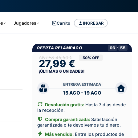
es
Jugadores
Carrito
INGRESAR
OFERTA RELÁMPAGO
06
:
54
49,50 €
50% OFF
27,99 €
¡ÚLTIMAS
6
UNIDADES!
ENTREGA ESTIMADA
15 AGO - 19 AGO
Devolución gratis:
Hasta 7 días desde
la recepción.
Compra garantizada:
Satisfacción
garantizada o te devolvemos tu dinero.
Más vendido:
Entre los productos de