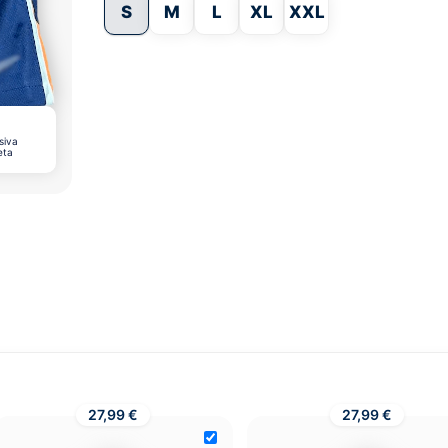
S
M
L
XL
XXL
siva
eta
27,99 €
27,99 €