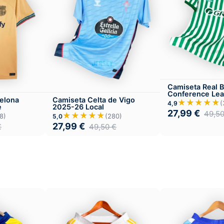
Camiseta Real B
Conference Le
elona
Camiseta Celta de Vigo
★★★★★
(
4,9
e
2025-26 Local
27,99
€
49,5
★★★★★
8)
(280)
5,0
27,99
€
€
49,50
€