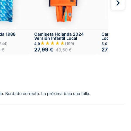
da 1988
Camiseta Holanda 2024
Camiseta Hol
Versión Infantil Local
Local
★★★★★
★★★★
244)
(199)
4,9
5,0
27,99
€
27,99
€
0
€
49,50
€
49,
o. Bordado correcto. La próxima bajo una talla.