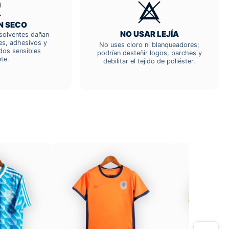
N SECO
NO USAR LEJÍA
; solventes dañan
res, adhesivos y
No uses cloro ni blanqueadores;
dos sensibles
podrían desteñir logos, parches y
te.
debilitar el tejido de poliéster.