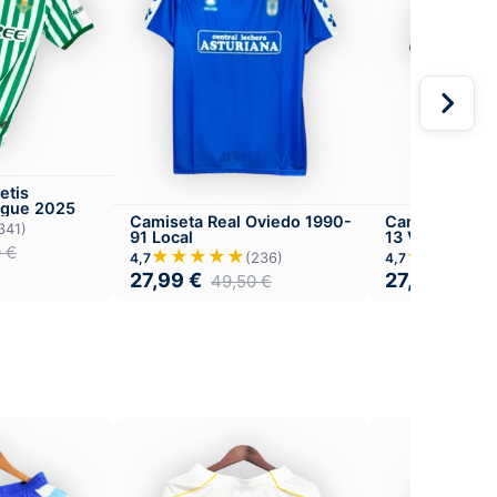
etis
ague 2025
Camiseta Real Oviedo 1990-
Camiseta Real
341)
91 Local
13 Visitante
0
€
★★★★★
★★★★
(236)
4,7
4,7
27,99
€
27,99
€
49,50
€
49,