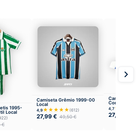
Camiseta Depo
Camiseta Grêmio 1999-00
Coruña 1999-
Local
★★★★
etis 1995-
4,7
★★★★★
(612)
4,9
til Local
27,99
€
49,
27,99
€
49,50
€
922)
0
€