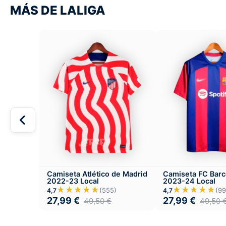
MÁS DE LALIGA
Camiseta Atlético de Madrid
Camiseta FC Barc
2022-23 Local
2023-24 Local
★★★★★
★★★★★
(555)
(99
4,7
4,7
27,99
€
27,99
€
49,50
€
49,50