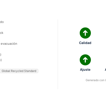
ado
ock
Calidad
e evacuación
)
e)
Ajuste
Global Recycled Standard
Generado con IA