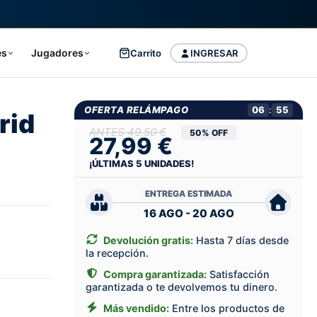
es
Jugadores
Carrito
INGRESAR
OFERTA RELÁMPAGO
06
:
54
rid
49,50 €
50% OFF
27,99 €
¡ÚLTIMAS
5
UNIDADES!
ENTREGA ESTIMADA
16 AGO - 20 AGO
Devolución gratis:
Hasta 7 días desde
la recepción.
Compra garantizada:
Satisfacción
garantizada o te devolvemos tu dinero.
Más vendido:
Entre los productos de