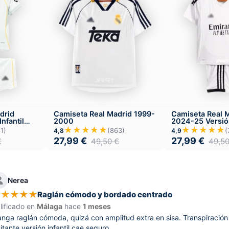
drid
Camiseta Real Madrid 1999-
Camiseta Real 
nfantil
2000
2024-25 Versión
Local
★★★★★
★★★★★
1)
(863)
(
4,8
4,9
27,99
€
27,99
€
€
49,50
€
49,5
Nerea
★
★
★
★
★
Raglán cómodo y bordado centrado
lificado en
Málaga
hace
1 meses
nga raglán cómoda, quizá con amplitud extra en sisa. Transpiración
sitante versión infantil cae seguro.