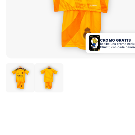
CROMO GRATIS
Recibe una cromo exclu
GRATIS con cada camis