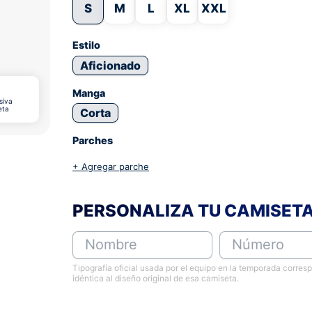
S
M
L
XL
XXL
Estilo
Aficionado
Manga
siva
eta
Corta
Parches
+ Agregar parche
PERSONALIZA TU CAMISET
Nombre
Número
Tipografía oficial usada por el equipo en la temporada corres
idéntica al diseño original de esa camiseta.