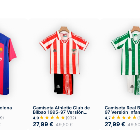
elona
Camiseta Athletic Club de
Camiseta Real B
Bilbao 1995-97 Versión
97 Versión Infan
Infantil Local
★★★★★
★★★★★
9)
(932)
(
4,9
4,7
27,99
€
27,99
€
€
49,50
€
49,5