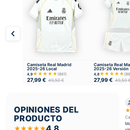
Camiseta Real Madrid
Camiseta Real Ma
2025-26 Local
2025-26 Versión I
Local
★★★★★
★★★★★
(861)
(86
4,9
4,8
27,99
€
27,99
€
49,50
€
49,50
OPINIONES DEL
PRODUCTO
Ca
Ma
4,8
★
★
★
★
★
vi