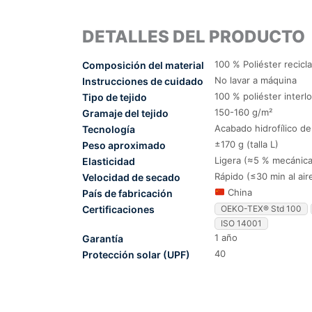
DETALLES DEL PRODUCTO
100 % Poliéster recicl
Composición del material
No lavar a máquina
Instrucciones de cuidado
100 % poliéster interl
Tipo de tejido
150-160 g/m²
Gramaje del tejido
Acabado hidrofílico d
Tecnología
±170 g (talla L)
Peso aproximado
Ligera (≈5 % mecánica
Elasticidad
Rápido (≤30 min al air
Velocidad de secado
China
País de fabricación
Certificaciones
OEKO-TEX® Std 100
ISO 14001
1 año
Garantía
40
Protección solar (UPF)