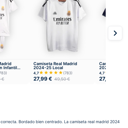
Madrid
Camiseta Real Madrid
Camiseta Real
 Infantil
2024-25 Local
2025-26 Visit
★★★★★
★★★★
783)
(783)
4,7
4,7
27,99
€
27,99
€
0
€
49,50
€
49,
 correcta. Bordado bien centrado. La camiseta real madrid 2024