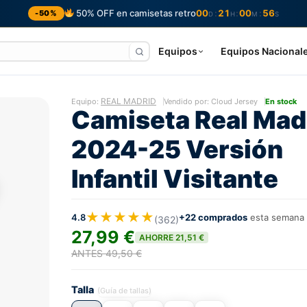
50% OFF en camisetas retro
00
21
00
55
:
:
:
-50%
D
H
M
S
Equipos
Equipos Nacional
REAL MADRID
Equipo:
Vendido por: Cloud Jersey
En stock
Camiseta Real Mad
2024-25 Versión
Infantil Visitante
★★★★★
4.8
+22 comprados
esta semana
(362)
27,99 €
AHORRE 21,51 €
ANTES 49,50 €
Talla
(Guía de tallas)