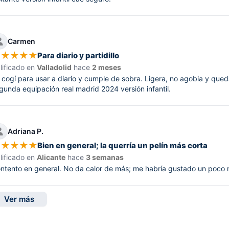
Carmen
★
★
★
★
★
Para diario y partidillo
lificado en
Valladolid
hace
2 meses
 cogí para usar a diario y cumple de sobra. Ligera, no agobia y qued
gunda equipación real madrid 2024 versión infantil.
Adriana P.
★
★
★
★
★
Bien en general; la querría un pelín más corta
lificado en
Alicante
hace
3 semanas
ntento en general. No da calor de más; me habría gustado un poco m
Ver más