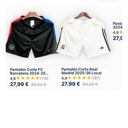
Pantaló
2024 Lo
★
4,9
27,99
Pantalón Corto Real
Pantalón Corto FC
Madrid 2025-26 Local
Barcelona 2024-25
Visitante
★★★★★
★★★★★
(187)
(116)
4,6
4,6
27,99
€
27,99
€
49,50
€
49,50
€