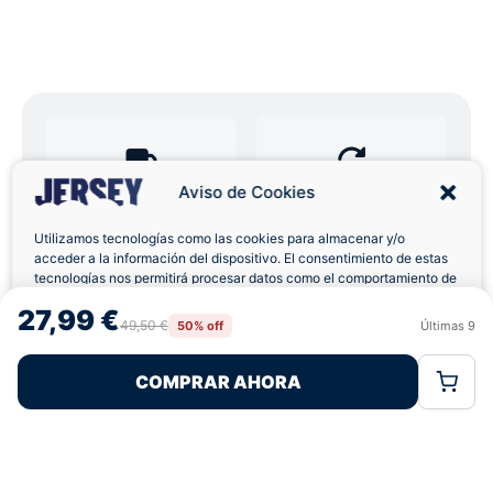
Aviso de Cookies
Envíos a Domicilio
Devolución 7 Días
Utilizamos tecnologías como las cookies para almacenar y/o
acceder a la información del dispositivo. El consentimiento de estas
tecnologías nos permitirá procesar datos como el comportamiento de
navegación o las identificaciones únicas en este sitio. No consentir o
27,99 €
retirar el consentimiento, puede afectar negativamente a ciertas
49,50 €
Pagos 100% Seguros
Ofertas Sin Límites
50% off
Últimas
9
Rechazar
Aceptar
características y funciones.
COMPRAR AHORA
Política de Cookies
Política de Privacidad
Términos Legales
4,7
basado en 99+ reseñas
★★★★★
verificadas