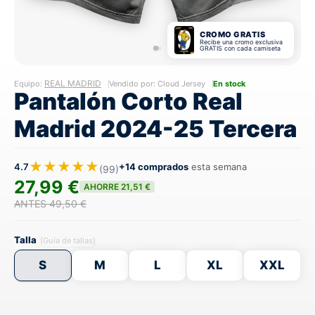
CROMO GRATIS
Recibe una cromo exclusiva
GRATIS con cada camiseta
REAL MADRID
Equipo:
Vendido por: Cloud Jersey
En stock
Pantalón Corto Real
Madrid 2024-25 Tercera
★★★★★
4.7
+14 comprados
esta semana
(99)
27,99 €
AHORRE 21,51 €
ANTES 49,50 €
Talla
(Guía de tallas)
S
M
L
XL
XXL