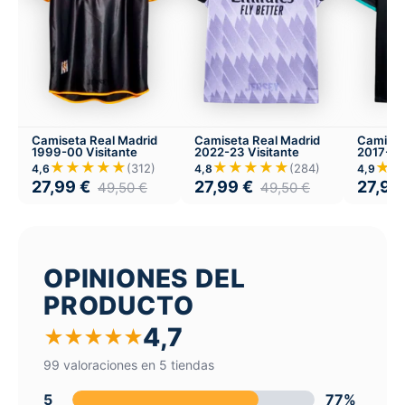
Camiseta Real Madrid
Camiseta Real Madrid
Camiset
1999-00 Visitante
2022-23 Visitante
2017-18 
★★★★★
★★★★★
★
(312)
(284)
4,6
4,8
4,9
27,99
€
27,99
€
27,99
49,50
€
49,50
€
OPINIONES DEL
PRODUCTO
4,7
★
★
★
★
★
99 valoraciones en 5 tiendas
5
77%