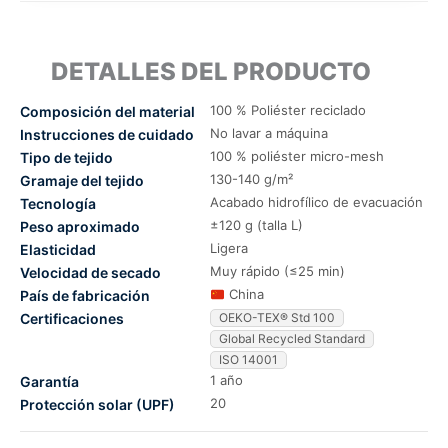
DETALLES DEL PRODUCTO
100 % Poliéster reciclado
Composición del material
No lavar a máquina
Instrucciones de cuidado
100 % poliéster micro-mesh
Tipo de tejido
130-140 g/m²
Gramaje del tejido
Acabado hidrofílico de evacuación
Tecnología
±120 g (talla L)
Peso aproximado
Ligera
Elasticidad
Muy rápido (≤25 min)
Velocidad de secado
China
País de fabricación
Certificaciones
OEKO-TEX® Std 100
Global Recycled Standard
ISO 14001
1 año
Garantía
20
Protección solar (UPF)