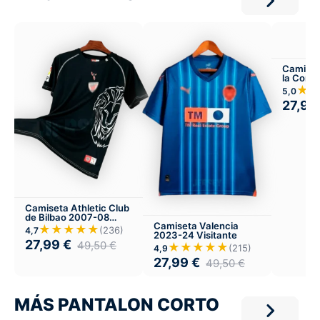
Camiset
la Coru
visitant
★
5,0
27,99
Camiseta Athletic Club
de Bilbao 2007-08
Camiseta Valencia
Visitante
★★★★★
(236)
4,7
2023-24 Visitante
27,99
€
49,50
€
★★★★★
(215)
4,9
27,99
€
49,50
€
MÁS PANTALON CORTO