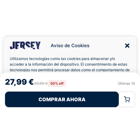
Aviso de Cookies
Utilizamos tecnologías como las cookies para almacenar y/o
acceder a la información del dispositivo. El consentimiento de estas
tecnologías nos permitirá procesar datos como el comportamiento de
Envíos a Domicilio
Devolución 7 Días
navegación o las identificaciones únicas en este sitio. No consentir o
27,99 €
retirar el consentimiento, puede afectar negativamente a ciertas
49,50 €
50% off
Últimas
10
Rechazar
Aceptar
características y funciones.
COMPRAR AHORA
Política de Cookies
Política de Privacidad
Términos Legales
Pagos 100% Seguros
Ofertas Sin Límites
5,0
basado en 259+ reseñas
★★★★★
verificadas