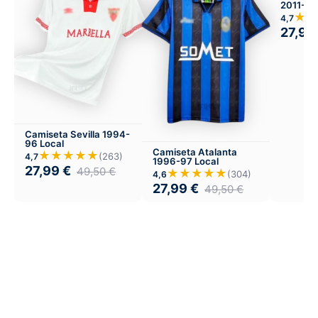
2011-12 
★★
4,7
27,99
Camiseta Sevilla 1994-
96 Local
Camiseta Atalanta
★★★★★
(263)
4,7
1996-97 Local
27,99
€
49,50
€
★★★★★
(304)
4,6
27,99
€
49,50
€