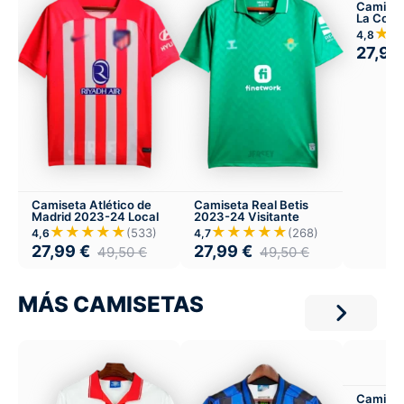
Camiset
La Coru
Local
★
4,8
27,99
Camiseta Atlético de
Camiseta Real Betis
Madrid 2023-24 Local
2023-24 Visitante
★★★★★
★★★★★
(533)
(268)
4,6
4,7
27,99
€
27,99
€
49,50
€
49,50
€
MÁS CAMISETAS
Camiset