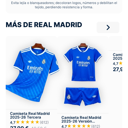
Evita lejía o blanqueadores; decoloran logos, números y debilitan el
tejido, perdiendo resistencia y forma.
MÁS DE REAL MADRID
Camiset
2025-2
Entrena
★★
4,7
27,99
Camiseta Real Madrid
2025-26 Tercera
Camiseta Real Madrid
2025-26 Versión
★★★★★
(612)
4,7
Infantil Tercera
★★★★★
(612)
4,7