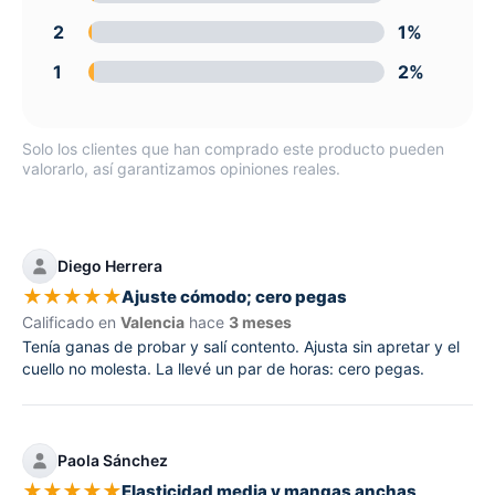
2
1%
1
2%
Solo los clientes que han comprado este producto pueden
valorarlo, así garantizamos opiniones reales.
Diego Herrera
★
★
★
★
★
Ajuste cómodo; cero pegas
Calificado en
Valencia
hace
3 meses
Tenía ganas de probar y salí contento. Ajusta sin apretar y el
cuello no molesta. La llevé un par de horas: cero pegas.
Paola Sánchez
★
★
★
★
★
Elasticidad media y mangas anchas