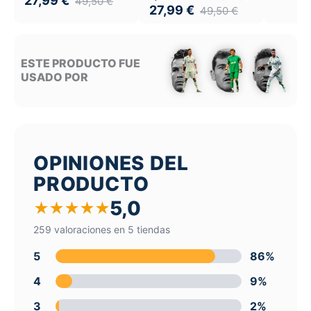
27,99
€
49,50
€
27,99
€
49,50
€
ESTE PRODUCTO FUE
USADO POR
OPINIONES DEL
PRODUCTO
5,0
★
★
★
★
★
259 valoraciones en 5 tiendas
5
86%
4
9%
3
2%