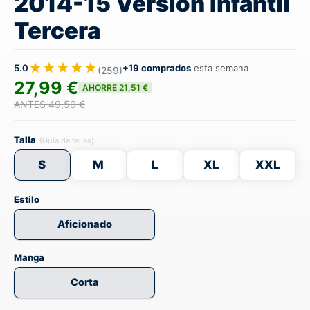
2014-15 Versión Infantil
Tercera
★★★★★
5.0
+19 comprados
esta semana
(259)
27,99 €
AHORRE 21,51 €
ANTES 49,50 €
Talla
(Guía de tallas)
S
M
L
XL
XXL
Estilo
Aficionado
Manga
Corta