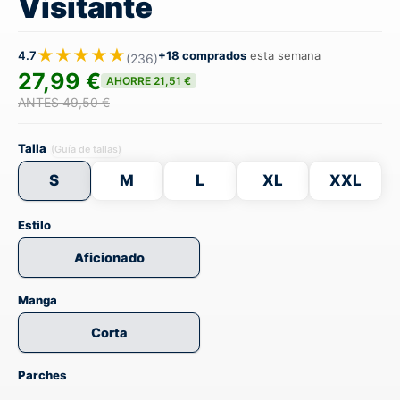
Visitante
★★★★★
4.7
+18 comprados
esta semana
(236)
27,99 €
AHORRE 21,51 €
ANTES 49,50 €
Talla
(Guía de tallas)
S
M
L
XL
XXL
Estilo
Aficionado
Manga
Corta
Parches