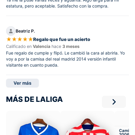
estatura, pero aceptable. Satisfecho con la compra.
Beatriz P.
★
★
★
★
★
Regalo que fue un acierto
Calificado en
Valencia
hace
3 meses
Fue regalo de cumple y flipó. Le cambió la cara al abrirla. Yo
voy a por la camisa del real madrid 2014 versión infantil
visitante en cuanto pueda.
Ver más
MÁS DE LALIGA
Camiset
2006-07