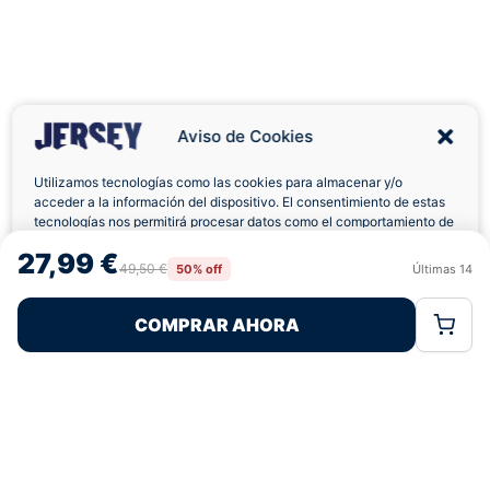
Aviso de Cookies
Utilizamos tecnologías como las cookies para almacenar y/o
acceder a la información del dispositivo. El consentimiento de estas
tecnologías nos permitirá procesar datos como el comportamiento de
Envíos a Domicilio
Devolución 7 Días
navegación o las identificaciones únicas en este sitio. No consentir o
27,99 €
retirar el consentimiento, puede afectar negativamente a ciertas
49,50 €
50% off
Últimas
14
Rechazar
Aceptar
características y funciones.
COMPRAR AHORA
Política de Cookies
Política de Privacidad
Términos Legales
Pagos 100% Seguros
Ofertas Sin Límites
4,7
basado en 236+ reseñas
★★★★★
verificadas