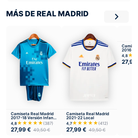
MÁS DE REAL MADRID
Camiset
2016-17
★
4,8
27,99
Camiseta Real Madrid
Camiseta Real Madrid
2017-18 Versión Infantil
2021-22 Local
Tercera
★★★★★
★★★★★
(387)
(412)
4,8
4,7
27,99
€
27,99
€
49,50
€
49,50
€