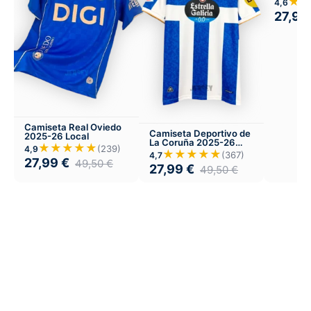
★
4,6
27,99
Camiseta Real Oviedo
Camiseta Deportivo de
2025-26 Local
La Coruña 2025-26
★★★★★
(239)
4,9
Local
★★★★★
(367)
4,7
27,99
€
49,50
€
27,99
€
49,50
€