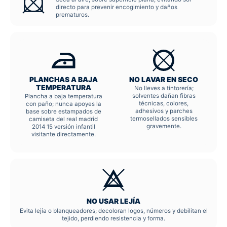
directo para prevenir encogimiento y daños
prematuros.
PLANCHAS A BAJA
NO LAVAR EN SECO
TEMPERATURA
No lleves a tintorería;
solventes dañan fibras
Plancha a baja temperatura
técnicas, colores,
con paño; nunca apoyes la
adhesivos y parches
base sobre estampados de
termosellados sensibles
camiseta del real madrid
gravemente.
2014 15 versión infantil
visitante directamente.
NO USAR LEJÍA
Evita lejía o blanqueadores; decoloran logos, números y debilitan el
tejido, perdiendo resistencia y forma.