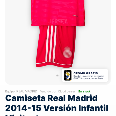
CROMO GRATIS
Recibe una cromo exclusiva
GRATIS con cada camiseta
REAL MADRID
Equipo:
Vendido por: Cloud Jersey
En stock
Camiseta Real Madrid
2014-15 Versión Infantil