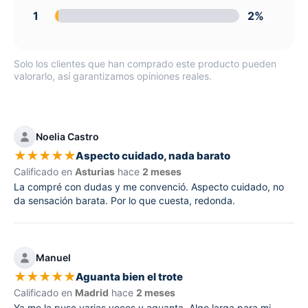
1
2%
Solo los clientes que han comprado este producto pueden
valorarlo, así garantizamos opiniones reales.
Noelia Castro
★
★
★
★
★
Aspecto cuidado, nada barato
Calificado en
Asturias
hace
2 meses
La compré con dudas y me convenció. Aspecto cuidado, no
da sensación barata. Por lo que cuesta, redonda.
Manuel
★
★
★
★
★
Aguanta bien el trote
Calificado en
Madrid
hace
2 meses
Ya me la puse varias veces y aguanta. Algo larga para mi