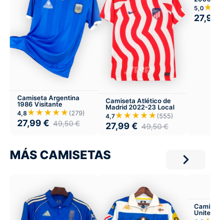
★
5,0
27,99
Camiseta Argentina
Camiseta Atlético de
1986 Visitante
Madrid 2022-23 Local
★★★★★
(279)
4,8
★★★★★
(555)
4,7
27,99
€
49,50
€
27,99
€
49,50
€
MÁS CAMISETAS
Camiset
United 