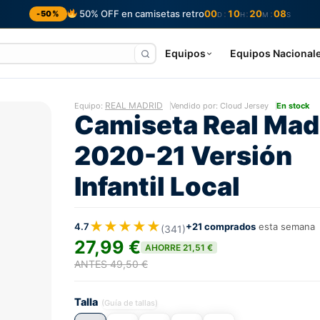
50% OFF en camisetas retro
00
10
20
07
:
:
:
-50%
D
H
M
S
Equipos
Equipos Nacional
REAL MADRID
Equipo:
Vendido por: Cloud Jersey
En stock
Camiseta Real Mad
2020-21 Versión
Infantil Local
★★★★★
4.7
+21 comprados
esta semana
(341)
27,99 €
AHORRE 21,51 €
ANTES 49,50 €
Talla
(Guía de tallas)