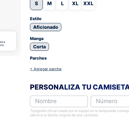
S
M
L
XL
XXL
Estilo
Aficionado
Manga
siva
eta
Corta
Parches
+ Agregar parche
PERSONALIZA TU CAMISET
Nombre
Número
Tipografía oficial usada por el equipo en la temporada corres
idéntica al diseño original de esa camiseta.