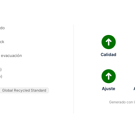
ado
ock
Calidad
e evacuación
)
e)
Ajuste
Global Recycled Standard
Generado con IA