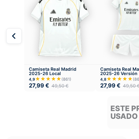
Camiseta Real Madrid
Camiseta Real Ma
2025-26 Local
2025-26 Versión I
Local
★★★★★
★★★★★
(861)
(86
4,9
4,8
27,99
€
27,99
€
49,50
€
49,50
ESTE P
USADO