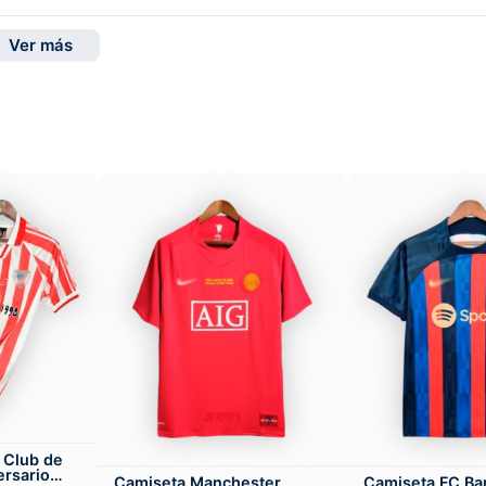
Ver más
 Club de
ersario
Camiseta Manchester
Camiseta FC Ba