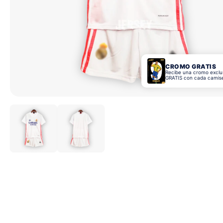
CROMO GRATIS
Recibe una cromo exclu
GRATIS con cada camis