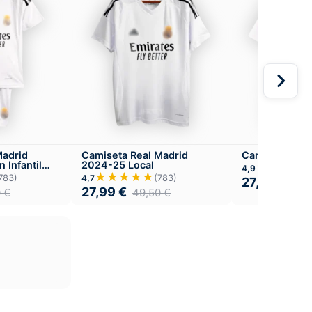
Madrid
Camiseta Real Madrid
Camiseta Real
 Infantil
2024-25 Local
★★★★
4,9
★★★★★
783)
(783)
4,7
27,99
€
49,
27,99
€
0
€
49,50
€