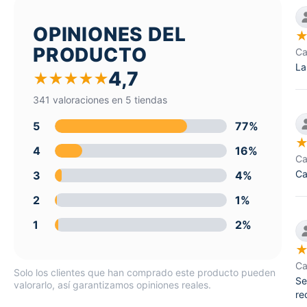
OPINIONES DEL
PRODUCTO
Ca
La
4,7
★
★
★
★
★
341 valoraciones en 5 tiendas
5
77%
4
16%
Ca
Ca
3
4%
2
1%
1
2%
Ca
Solo los clientes que han comprado este producto pueden
Se
valorarlo, así garantizamos opiniones reales.
re