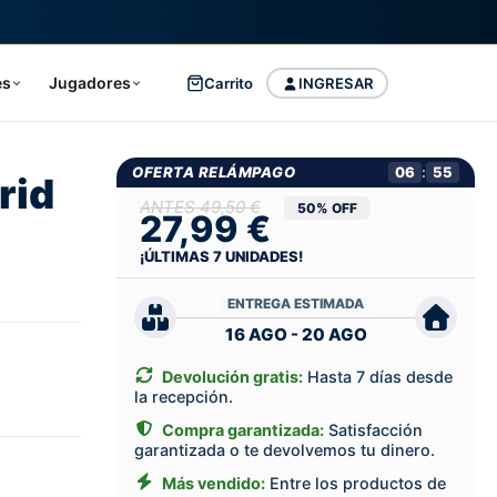
es
Jugadores
Carrito
INGRESAR
OFERTA RELÁMPAGO
06
:
54
rid
49,50 €
50% OFF
27,99 €
¡ÚLTIMAS
7
UNIDADES!
ENTREGA ESTIMADA
16 AGO - 20 AGO
Devolución gratis:
Hasta 7 días desde
la recepción.
Compra garantizada:
Satisfacción
garantizada o te devolvemos tu dinero.
Más vendido:
Entre los productos de