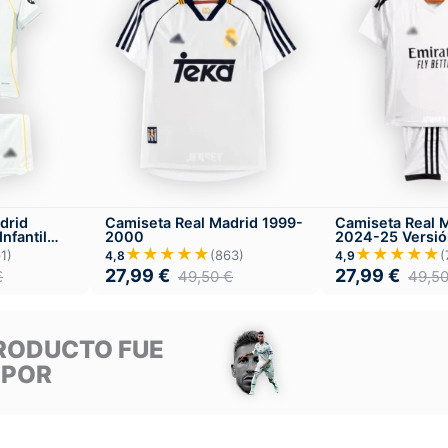
drid
Camiseta Real Madrid 1999-
Camiseta Real 
nfantil
2000
2024-25 Versión
Local
★★★★★
★★★★★
1)
(863)
(
4,8
4,9
27,99
€
27,99
€
€
49,50
€
49,5
RODUCTO FUE
 POR