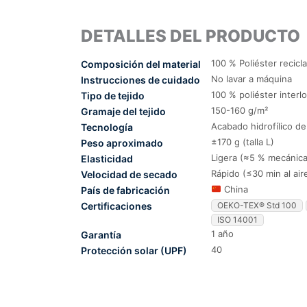
DETALLES DEL PRODUCTO
100 % Poliéster recicl
Composición del material
No lavar a máquina
Instrucciones de cuidado
100 % poliéster interl
Tipo de tejido
150-160 g/m²
Gramaje del tejido
Acabado hidrofílico d
Tecnología
±170 g (talla L)
Peso aproximado
Ligera (≈5 % mecánica
Elasticidad
Rápido (≤30 min al air
Velocidad de secado
China
País de fabricación
Certificaciones
OEKO-TEX® Std 100
ISO 14001
1 año
Garantía
40
Protección solar (UPF)