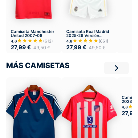
Camiseta Manchester
Camiseta Real Madrid
United 2007-08
2025-26 Versión
Infantil Local
★★★★★
★★★★★
(612)
(861)
4,6
4,8
27,99
€
27,99
€
49,50
€
49,50
€
MÁS CAMISETAS
Camiset
2023-24
★
4,8
27,99