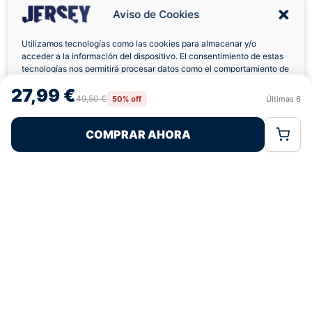
Aviso de Cookies
Utilizamos tecnologías como las cookies para almacenar y/o
acceder a la información del dispositivo. El consentimiento de estas
Envíos a Domicilio
Devolución 7 Días
tecnologías nos permitirá procesar datos como el comportamiento de
navegación o las identificaciones únicas en este sitio. No consentir o
27,99 €
retirar el consentimiento, puede afectar negativamente a ciertas
49,50 €
50% off
Últimas
6
Rechazar
Aceptar
características y funciones.
COMPRAR AHORA
Política de Cookies
Política de Privacidad
Términos Legales
Pagos 100% Seguros
Ofertas Sin Límites
4,9
basado en 341+ reseñas
★★★★★
verificadas
¿Tienes dudas con la talla o el envío?
Escríbenos por WhatsApp