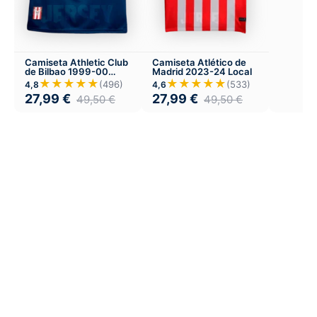
Camiseta Athletic Club
Camiseta Atlético de
de Bilbao 1999-00
Madrid 2023-24 Local
Visitante
★★★★★
★★★★★
(496)
(533)
4,8
4,6
27,99
€
27,99
€
49,50
€
49,50
€