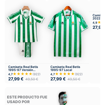
Camiset
2022-23
★
4,9
27,99
Camiseta Real Betis
Camiseta Real Betis
1995-97 Versión
1995-97 Local
Infantil Local
★★★★★
★★★★★
(922)
(922)
4,7
4,7
27,99
€
27,99
€
49,50
€
49,50
€
ESTE PRODUCTO FUE
USADO POR