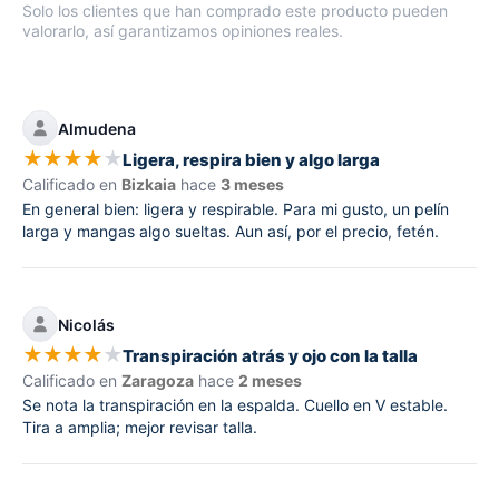
Solo los clientes que han comprado este producto pueden
valorarlo, así garantizamos opiniones reales.
Almudena
★
★
★
★
★
Ligera, respira bien y algo larga
Calificado en
Bizkaia
hace
3 meses
En general bien: ligera y respirable. Para mi gusto, un pelín
larga y mangas algo sueltas. Aun así, por el precio, fetén.
Nicolás
★
★
★
★
★
Transpiración atrás y ojo con la talla
Calificado en
Zaragoza
hace
2 meses
Se nota la transpiración en la espalda. Cuello en V estable.
Tira a amplia; mejor revisar talla.