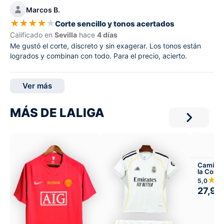
Marcos B.
★
★
★
★
★
Corte sencillo y tonos acertados
Calificado en
Sevilla
hace
4 días
Me gustó el corte, discreto y sin exagerar. Los tonos están
logrados y combinan con todo. Para el precio, acierto.
Ver más
MÁS DE LALIGA
Camiset
la Coru
visitant
★
5,0
27,99