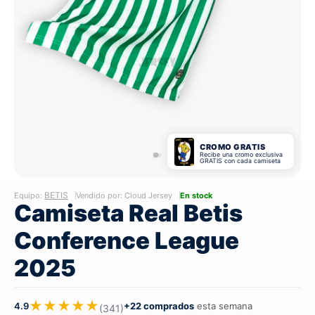
CROMO GRATIS
Recibe una cromo exclusiva
GRATIS con cada camiseta
BETIS
Equipo:
Vendido por: Cloud Jersey
En stock
Camiseta Real Betis
Conference League
2025
★★★★★
4.9
+22 comprados
esta semana
(341)