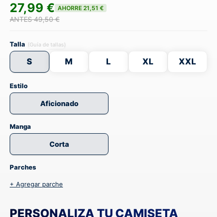
27,99 €
AHORRE 21,51 €
ANTES 49,50 €
Talla
(Guía de tallas)
S
M
L
XL
XXL
Estilo
Aficionado
Manga
Corta
Parches
+ Agregar parche
PERSONALIZA TU CAMISETA