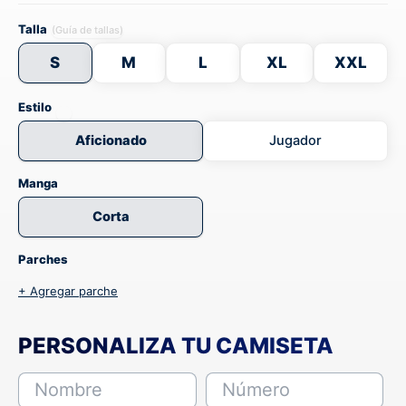
Talla
(Guía de tallas)
S
M
L
XL
XXL
Estilo
Aficionado
Jugador
Manga
Corta
Parches
+ Agregar parche
PERSONALIZA TU CAMISETA
Nombre
Número