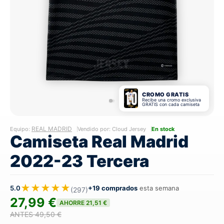
CROMO GRATIS
Recibe una cromo exclusiva
GRATIS con cada camiseta
REAL MADRID
Equipo:
Vendido por: Cloud Jersey
En stock
Camiseta Real Madrid
2022-23 Tercera
★★★★★
5.0
+19 comprados
esta semana
(297)
27,99 €
AHORRE 21,51 €
ANTES 49,50 €