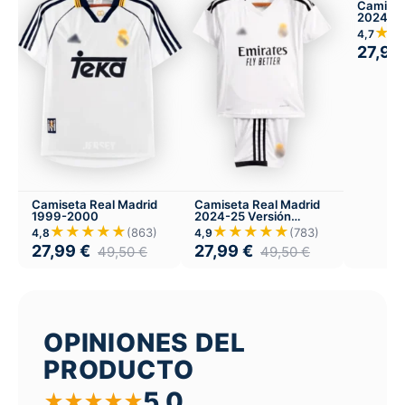
Camiset
2024-25
★★
4,7
27,99
Camiseta Real Madrid
Camiseta Real Madrid
1999-2000
2024-25 Versión
Infantil Local
★★★★★
★★★★★
(863)
(783)
4,8
4,9
27,99
€
27,99
€
49,50
€
49,50
€
OPINIONES DEL
PRODUCTO
5,0
★
★
★
★
★