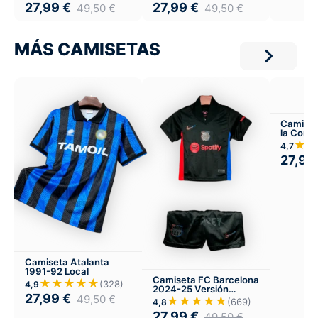
27,99
€
27,99
€
49,50
€
49,50
€
MÁS CAMISETAS
Camiset
la Coru
★★
4,7
27,99
Camiseta Atalanta
1991-92 Local
Camiseta FC Barcelona
★★★★★
(328)
4,9
2024-25 Versión
27,99
€
49,50
€
Infantil Visitante
★★★★★
(669)
4,8
27,99
€
49,50
€