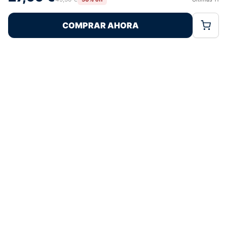
Rechazar
Aceptar
características y funciones.
COMPRAR AHORA
Política de Cookies
Política de Privacidad
Términos Legales
Pagos 100% Seguros
Ofertas Sin Límites
5,0
basado en 297+ reseñas
★★★★★
verificadas
¿Tienes dudas con la talla o el envío?
Escríbenos por WhatsApp