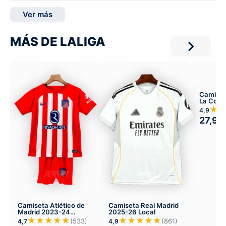
Ver más
MÁS DE LALIGA
Camiset
La Coru
Local
★
4,9
27,99
Camiseta Atlético de
Camiseta Real Madrid
Madrid 2023-24
2025-26 Local
Versión Infantil Local
★★★★★
★★★★★
(533)
(861)
4,7
4,9