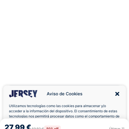
Aviso de Cookies
Utilizamos tecnologías como las cookies para almacenar y/o
acceder a la información del dispositivo. El consentimiento de estas
Envíos a Domicilio
Devolución 7 Días
tecnologías nos permitirá procesar datos como el comportamiento de
navegación o las identificaciones únicas en este sitio. No consentir o
27,99 €
retirar el consentimiento, puede afectar negativamente a ciertas
49,50 €
50% off
Últimas
11