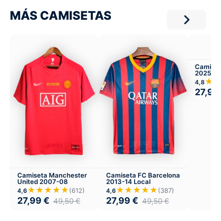
MÁS CAMISETAS
Camiset
2025-26
★
4,8
27,99
Camiseta Manchester
Camiseta FC Barcelona
United 2007-08
2013-14 Local
★★★★★
★★★★★
(612)
(387)
4,6
4,6
27,99
€
27,99
€
49,50
€
49,50
€