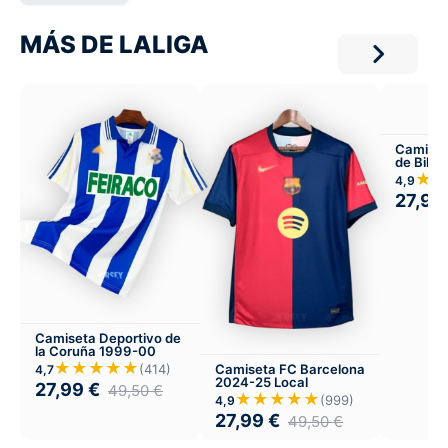
MÁS DE LALIGA
Camiset
de Bilb
Versión 
★
4,9
27,99
Camiseta Deportivo de
la Coruña 1999-00
★★★★★
Camiseta FC Barcelona
(414)
4,7
2024-25 Local
27,99
€
49,50
€
★★★★★
(999)
4,9
27,99
€
49,50
€