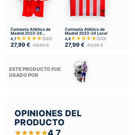
Camiseta Atlético de
Camiseta Atlético de
Madrid 2023-24
Madrid 2023-24 Local
Versión Infantil Local
★★★★★
★★★★★
(533)
(533)
4,7
4,6
27,99
€
27,99
€
49,50
€
49,50
€
ESTE PRODUCTO FUE
USADO POR
OPINIONES DEL
PRODUCTO
4,7
★
★
★
★
★