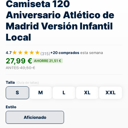
Camiseta 120
Aniversario Atlético de
Madrid Versión Infantil
Local
★★★★★
4.7
+20 comprados
esta semana
(315)
27,99 €
AHORRE 21,51 €
ANTES 49,50 €
Talla
(Guía de tallas)
S
M
L
XL
XXL
Estilo
Aficionado