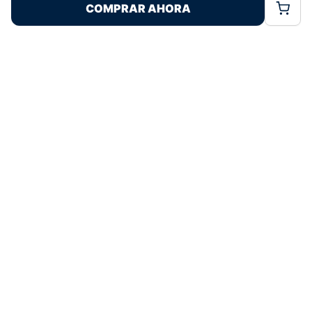
COMPRAR AHORA
Política de Cookies
Política de Privacidad
Términos Legales
Pagos 100% Seguros
Ofertas Sin Límites
4,7
basado en 315+ reseñas
★★★★★
verificadas
¿Tienes dudas con la talla o el envío?
Escríbenos por WhatsApp