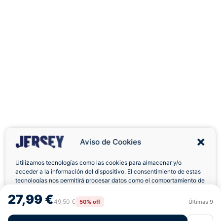
Aviso de Cookies
Utilizamos tecnologías como las cookies para almacenar y/o
acceder a la información del dispositivo. El consentimiento de estas
tecnologías nos permitirá procesar datos como el comportamiento de
navegación o las identificaciones únicas en este sitio. No consentir o
Envíos a Domicilio
Devolución 7 Días
27,99 €
retirar el consentimiento, puede afectar negativamente a ciertas
49,50 €
50% off
Últimas
9
Rechazar
Aceptar
características y funciones.