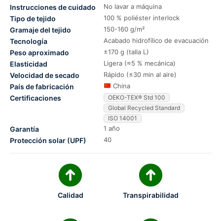
No lavar a máquina
Instrucciones de cuidado
100 % poliéster interlock
Tipo de tejido
150-160 g/m²
Gramaje del tejido
Acabado hidrofílico de evacuación
Tecnología
±170 g (talla L)
Peso aproximado
Ligera (≈5 % mecánica)
Elasticidad
Rápido (≤30 min al aire)
Velocidad de secado
China
País de fabricación
Certificaciones
OEKO-TEX® Std 100
Global Recycled Standard
ISO 14001
1 año
Garantía
40
Protección solar (UPF)
Calidad
Transpirabilidad