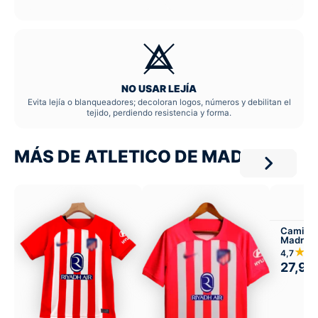
NO USAR LEJÍA
Evita lejía o blanqueadores; decoloran logos, números y debilitan el
tejido, perdiendo resistencia y forma.
MÁS DE ATLETICO DE MADRID
Camiset
Madrid 
★★
4,7
27,99